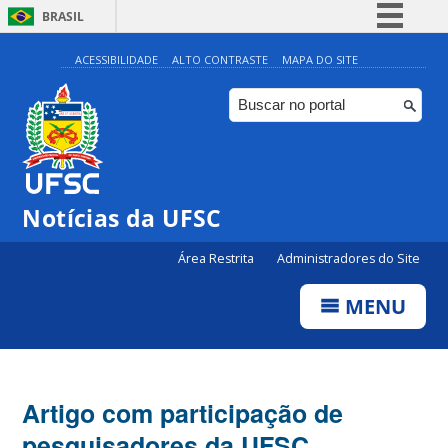
BRASIL
Simplifique!
ACESSIBILIDADE
ALTO CONTRASTE
MAPA DO SITE
Comunica BR
Participe
Acesso à informação
Legislação
Notícias da UFSC
Canais
Área Restrita
Administradores do Site
MENU
Artigo com participação de
pesquisadores da UFSC