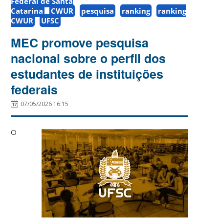
Federal de Santa
Catarina
CWUR
pesquisa
ranking
ranking
CWUR
UFSC
MEC promove pesquisa
nacional sobre o perfil dos
estudantes de instituições
federais
07/05/2026 16:15
O