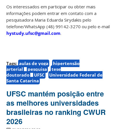
Os interessados em participar ou obter mais
informações podem entrar em contato com a
pesquisadora Maria Eduarda Sirydakis pelo
telefone/WhatsApp (48) 99142-3270 ou pelo e-mail
hystudy.ufsc@gmail.com
.
Tags:
aulas de yoga
hipertensão
arterial
pesquisa
tese
doutorado
UFSC
Universidade Federal de
Santa Catarina
UFSC mantém posição entre
as melhores universidades
brasileiras no ranking CWUR
2026