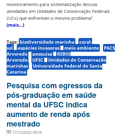
monitoramento para sistematização dessas
atividades em Unidades de Conservação Federais
(UCs) que enfrentam o mesmo problema”.
(mais…)
Tags:
biodiversidade marinha
coral-
sol
espécies invasoras
meio ambiente
PACS
Arvoredo
pesquisa
REBIO
Arvoredo
UFSC
Unidades de Conservação
marinhas
Universidade Federal de Santa
Catarina
Pesquisa com egressos da
pós-graduação em saúde
mental da UFSC indica
aumento de renda após
mestrado
17/12/2025 09:26