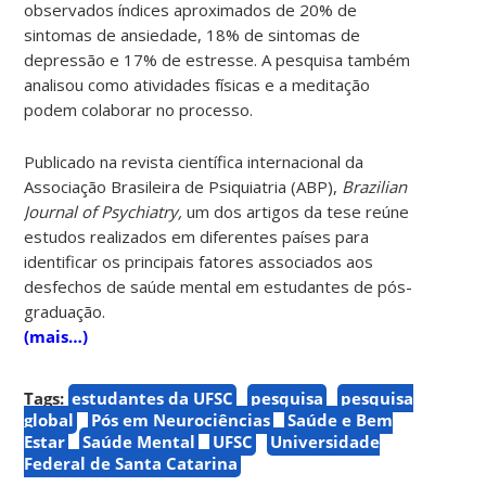
observados índices aproximados de 20% de
sintomas de ansiedade, 18% de sintomas de
depressão e 17% de estresse. A pesquisa também
analisou como atividades físicas e a meditação
podem colaborar no processo.
Publicado na revista científica internacional da
Associação Brasileira de Psiquiatria (ABP)
,
Brazilian
Journal of Psychiatry,
um dos artigos da tese reúne
estudos realizados em diferentes países para
identificar os principais fatores associados aos
desfechos de saúde mental em estudantes de pós-
graduação.
(mais…)
Tags:
estudantes da UFSC
pesquisa
pesquisa
global
Pós em Neurociências
Saúde e Bem
Estar
Saúde Mental
UFSC
Universidade
Federal de Santa Catarina