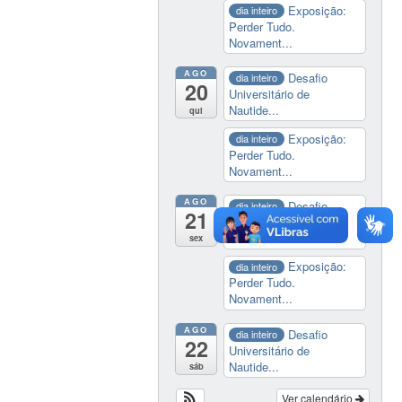
Exposição:
dia inteiro
Perder Tudo.
Novament...
AGO
Desafio
dia inteiro
20
Universitário de
Nautide...
qui
Exposição:
dia inteiro
Perder Tudo.
Novament...
AGO
Desafio
dia inteiro
21
Universitário de
Nautide...
sex
Exposição:
dia inteiro
Perder Tudo.
Novament...
AGO
Desafio
dia inteiro
22
Universitário de
Nautide...
sáb
Ver calendário