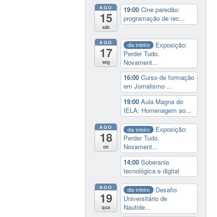
AGO
19:00
Cine paredão:
15
programação de rec...
sáb
AGO
Exposição:
dia inteiro
17
Perder Tudo.
Novament...
seg
16:00
Curso de formação
em Jornalismo ...
19:00
Aula Magna do
IELA: Homenagem ao...
AGO
Exposição:
dia inteiro
18
Perder Tudo.
Novament...
ter
14:00
Soberania
tecnológica e digital
AGO
Desafio
dia inteiro
19
Universitário de
Nautide...
qua