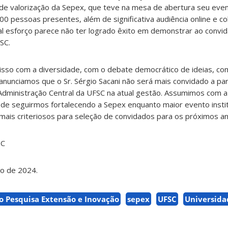
 de valorização da Sepex, que teve na mesa de abertura seu eve
000 pessoas presentes, além de significativa audiência online e c
tal esforço parece não ter logrado êxito em demonstrar ao convi
SC.
o com a diversidade, com o debate democrático de ideias, com
o anunciamos que o Sr. Sérgio Sacani não será mais convidado a par
 Administração Central da UFSC na atual gestão. Assumimos com
 de seguirmos fortalecendo a Sepex enquanto maior evento insti
mais criteriosos para seleção de convidados para os próximos an
SC
ro de 2024.
o Pesquisa Extensão e Inovação
sepex
UFSC
Universida