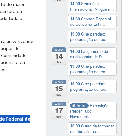
14:00
Seminário
nto de maior
Internacional ‘Ninguém...
obertura da
dado toda a
14:30
Sessão Especial
do Conselho Esta...
19:00
Cine paredão:
programação de rec...
 a universidade
ticipar de
AGO
14:00
Lançamento da
14
 a Comunidade
cinebiografia de D...
tucional e em
sex
19:00
Cine paredão:
os.
programação de rec...
AGO
19:00
Cine paredão:
15
programação de rec...
sáb
AGO
Exposição:
dia inteiro
17
Perder Tudo.
Novament...
seg
de Federal de
16:00
Curso de formação
em Jornalismo ...