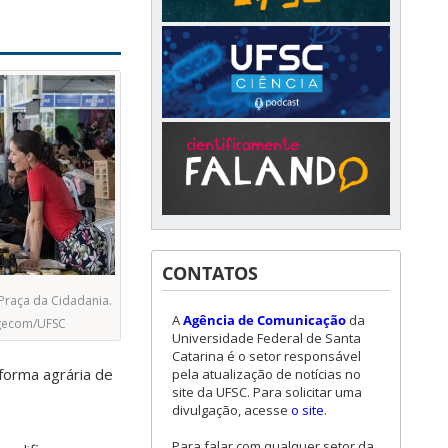
CONTATOS
 Praça da Cidadania.
A
Agência de Comunicação
da
Agecom/UFSC
Universidade Federal de Santa
Catarina é o setor responsável
forma agrária de
pela atualização de notícias no
site da UFSC. Para solicitar uma
divulgação, acesse
o site
.
Para falar com qualquer setor da