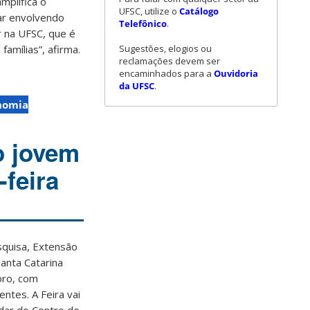
mplifica o
UFSC, utilize o
Catálogo
tar envolvendo
Telefônico
.
r na UFSC, que é
Sugestões, elogios ou
amílias”, afirma.
reclamações devem ser
encaminhados para a
Ouvidoria
da UFSC
.
onomia
o jovem
-feira
squisa, Extensão
anta Catarina
bro, com
ntes. A Feira vai