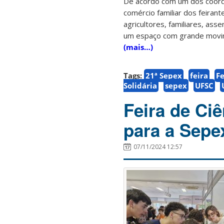
De acordo com um dos coorde
comércio familiar dos feirant
agricultores, familiares, as
um espaço com grande movimen
(mais…)
Tags:
21ª Sepex
feira
Fe
Solidária
sepex
UFSC
Feira de Ci
para a Sepex
07/11/2024 12:57