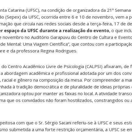
nta Catarina (UFSC), na condição de organizadora da 21ª Semana 
ão (Sepex) da UFSC, ocorrida entre 6 e 10 de novembro, vem a pú
mação que circula nas redes sociais desde a terça-feira, 17 de 
r espaço da UFSC durante a realização do evento
, o que inc
de novembro no Auditório Garapuvu do Centro de Cultura e Eventos
de Mental: Uma Viagem Científica”, que contou com a participaç
are e da professora Regina Rodrigues.
do Centro Acadêmico Livre de Psicologia (CALPSI) afixaram, de f
 a abordagem acadêmica e profissional adotada por um dos convi
a, racial e gênero na composição da mesa. Por compreender a ma
inhada à tradição democrática e de pluralidade de ideias próprias
ganizadora optou por manter as faixas no local. A atividade trans
rma que os convidados não foram hostilizados, constrangidos ou
itosa com que o Sr. Sérgio Sacani referiu-se à UFSC e seus es
esmo submetida a uma forte restrição orçamentária, a UFSC se