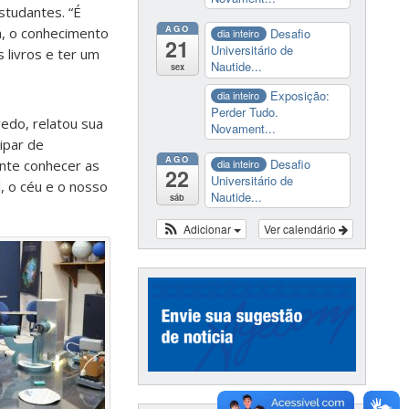
studantes. “É
AGO
a, o conhecimento
Desafio
dia inteiro
21
Universitário de
 livros e ter um
Nautide...
sex
Exposição:
dia inteiro
Perder Tudo.
edo, relatou sua
Novament...
ipar de
AGO
Desafio
ante conhecer as
dia inteiro
22
Universitário de
, o céu e o nosso
Nautide...
sáb
Adicionar
Ver calendário