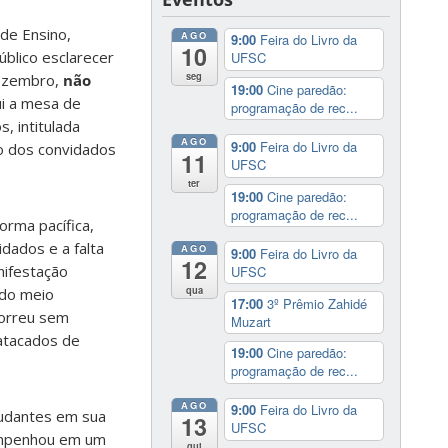
de Ensino,
AGO
9:00
Feira do Livro da
10
blico esclarecer
UFSC
seg
dezembro,
não
19:00
Cine paredão:
lui a mesa de
programação de rec...
, intitulada
AGO
9:00
Feira do Livro da
ão dos convidados
11
UFSC
ter
19:00
Cine paredão:
programação de rec...
orma pacífica,
dados e a falta
AGO
9:00
Feira do Livro da
12
nifestação
UFSC
qua
 do meio
17:00
3º Prêmio Zahidé
correu sem
Muzart
 atacados de
19:00
Cine paredão:
programação de rec...
AGO
9:00
Feira do Livro da
tudantes em sua
13
UFSC
 empenhou em um
qui