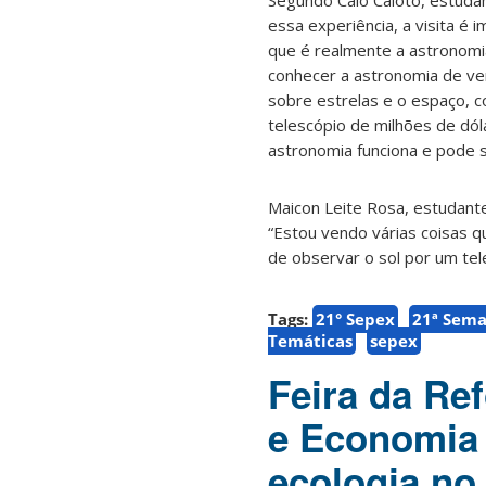
Segundo Caio Caioto, estudan
essa experiência, a visita é
que é realmente a astronomia
conhecer a astronomia de ve
sobre estrelas e o espaço, 
telescópio de milhões de dó
astronomia funciona e pode se
Maicon Leite Rosa, estudante
“Estou vendo várias coisas q
de observar o sol por um tel
Tags:
21° Sepex
21ª Sema
Temáticas
sepex
Feira da Ref
e Economia 
ecologia n