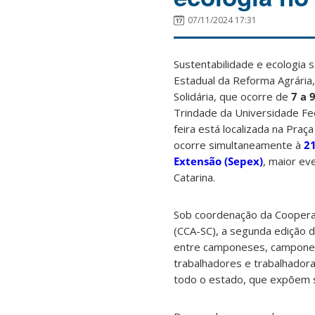
07/11/2024 17:31
Sustentabilidade e ecologia 
Estadual da Reforma Agrária,
Solidária, que ocorre de
7 a 
Trindade da Universidade Fed
feira está localizada na Praça
ocorre simultaneamente à
21
Extensão (Sepex)
, maior ev
Catarina.
Sob coordenação da Cooperat
(CCA-SC), a segunda edição d
entre camponeses, camponesa
trabalhadores e trabalhador
todo o estado, que expõem 