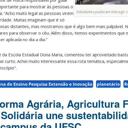
te de Física responsável por guiar
 importante para mostrar às pessoas o
Estudantes puderam interagir
. “Acho muito legal as pessoas virem
rdade. Muitas imaginam que é só
coisas distantes, mas mostramos que é algo bem mais palpável. 
lares para observar o céu. Além disso, temos experimentos que
r aplicada no dia a dia.”
 da Escola Estadual Dona Maria, comentou ter aproveitado bastan
ue curto. Achei muito interessante essa rota temática, especialm
escópio”.
na de Ensino Pesquisa Extensão e Inovação
planetário
R
orma Agrária, Agricultura F
Solidária une sustentabilid
o campus da UFSC