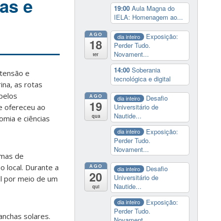
as e
19:00
Aula Magna do
IELA: Homenagem ao...
AGO
Exposição:
dia inteiro
18
Perder Tudo.
Novament...
ter
14:00
Soberania
xtensão e
tecnológica e digital
ina, as rotas
pelos
AGO
Desafio
dia inteiro
19
ue ofereceu ao
Universitário de
Nautide...
qua
omia e ciências
Exposição:
dia inteiro
Perder Tudo.
Novament...
rmas de
o local. Durante a
AGO
Desafio
dia inteiro
20
Universitário de
l por meio de um
Nautide...
qui
Exposição:
dia inteiro
Perder Tudo.
anchas solares.
Novament...