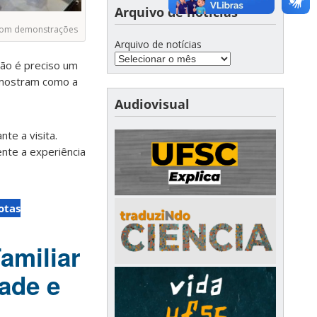
Arquivo de notícias
 com demonstrações
Arquivo de notícias
Não é preciso um
 mostram como a
Audiovisual
te a visita.
ente a experiência
otas
amiliar
ade e