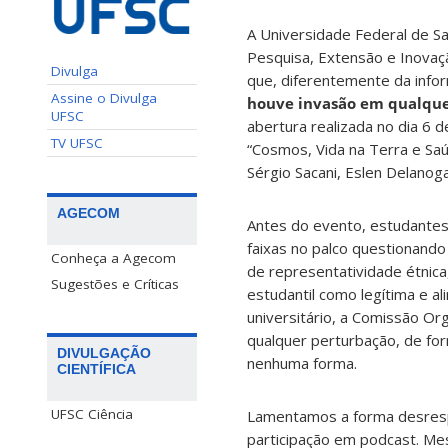
A Universidade Federal de Sa
Pesquisa, Extensão e Inovaç
Divulga
que, diferentemente da infor
Assine o Divulga
houve invasão em qualque
UFSC
abertura realizada no dia 6 
TV UFSC
“Cosmos, Vida na Terra e Saú
Sérgio Sacani, Eslen Delanog
AGECOM
Antes do evento, estudantes 
faixas no palco questionando
Conheça a Agecom
de representatividade étnic
Sugestões e Críticas
estudantil como legítima e al
universitário, a Comissão Or
qualquer perturbação, de fo
DIVULGAÇÃO
nenhuma forma.
CIENTÍFICA
UFSC Ciência
Lamentamos a forma desrespe
participação em podcast. M