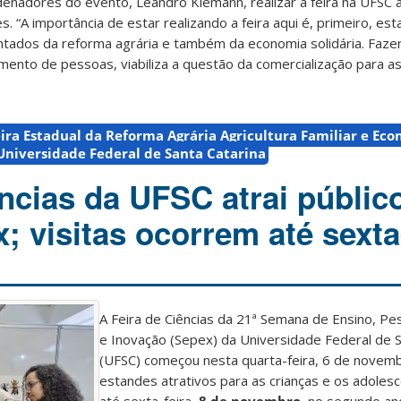
nadores do evento, Leandro Klemann, realizar a feira na UFSC a
es. “A importância de estar realizando a feira aqui é, primeiro, es
sentados da reforma agrária e também da economia solidária. Faze
to de pessoas, viabiliza a questão da comercialização para as f
ira Estadual da Reforma Agrária Agricultura Familiar e Ec
Universidade Federal de Santa Catarina
ências da UFSC atrai públic
; visitas ocorrem até sexta
A Feira de Ciências da 21ª Semana de Ensino, Pe
e Inovação (Sepex) da Universidade Federal de S
(UFSC) começou nesta quarta-feira, 6 de novem
estandes atrativos para as crianças e os adolesce