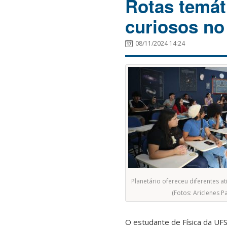
Rotas temát
curiosos no
08/11/2024 14:24
Planetário ofereceu diferentes a
(Fotos: Ariclenes Pa
O estudante de Física da UFS