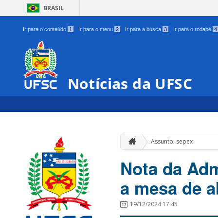
BRASIL
Ir para o conteúdo
1
Ir para o menu
2
Ir para a busca
3
Ir para o rodapé
4
Notícias da UFSC
Assunto: sepex
Nota da Adm
a mesa de a
19/12/2024 17:45