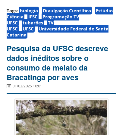
Tags:
biologia
Divulgação Científica
Estúdio
Ciência
IFSC
Programação TV
UFSC
tubarões
TV
UFSC
UFSC
Universidade Federal de Santa
Catarina
Pesquisa da UFSC descreve
dados inéditos sobre o
consumo de melato da
Bracatinga por aves
31/03/2025 10:01