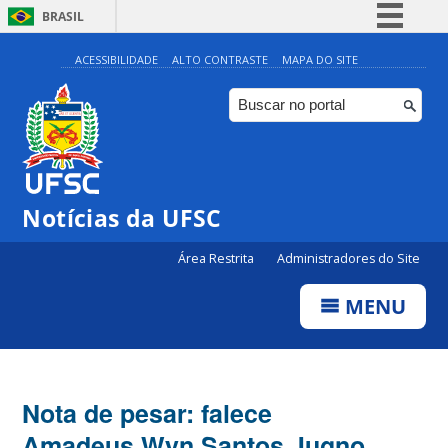
BRASIL
Simplifique!
ACESSIBILIDADE
ALTO CONTRASTE
MAPA DO SITE
Comunica BR
Participe
Acesso à informação
Legislação
Notícias da UFSC
Canais
Área Restrita
Administradores do Site
MENU
Nota de pesar: falece
Amadeus Wyn Santos Jugno,