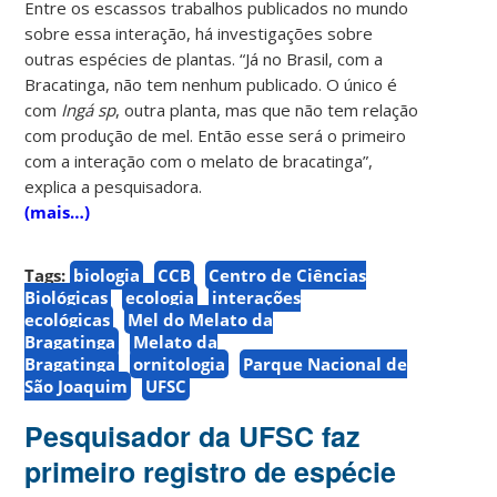
Entre os escassos trabalhos publicados no mundo
sobre essa interação, há investigações sobre
outras espécies de plantas. “Já no Brasil, com a
Bracatinga, não tem nenhum publicado. O único é
com
Ingá sp
, outra planta, mas que não tem relação
com produção de mel. Então esse será o primeiro
com a interação com o melato de bracatinga”,
explica a pesquisadora.
(mais…)
Tags:
biologia
CCB
Centro de Ciências
Biológicas
ecologia
interações
ecológicas
Mel do Melato da
Bragatinga
Melato da
Bragatinga
ornitologia
Parque Nacional de
São Joaquim
UFSC
Pesquisador da UFSC faz
primeiro registro de espécie