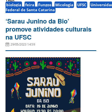
biologia
feira
Fungos
Micologia
UFSC
Universida
Federal de Santa Catarina
‘Sarau Junino da Bio’
promove atividades culturais
na UFSC
29/05/2023 14:59