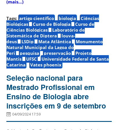
(mais…)
Tags:
artigo científico
biologia
Ciências
Biológicas
Curso de Biologia
Curso de
Ciências Biológicas
Laboratório de
Sistemática de Diptera
louva-
deus
LSDip
Mata Atlântica
Monumento
Natural Municipal da Lagoa do
Peri
pesquisa
preservação
Projeto
Mantis
UFSC
Universidade Federal de Santa
Catarina
Vates phoenix
Seleção nacional para
Mestrado Profissional em
Ensino de Biologia abre
inscrições em 9 de setembro
04/09/2024 17:59