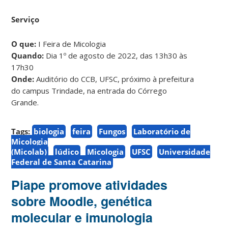
Serviço
O que:
I Feira de Micologia
Quando:
Dia 1º de agosto de 2022, das 13h30 às
17h30
Onde:
Auditório do CCB, UFSC, próximo à prefeitura
do campus Trindade, na entrada do Córrego
Grande.
Tags:
biologia
feira
Fungos
Laboratório de
Micologia
(Micolab)
lúdico
Micologia
UFSC
Universidade
Federal de Santa Catarina
Piape promove atividades
sobre Moodle, genética
molecular e imunologia