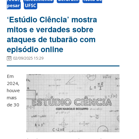
pesar
UFSC
‘Estúdio Ciência’ mostra
mitos e verdades sobre
ataques de tubarão com
episódio online
02/09/2025 15:29
Em
2024,
houve
mais
de 30