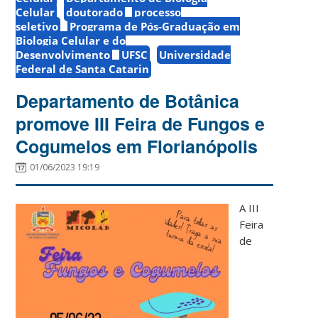
Celular
doutorado
processo
seletivo
Programa de Pós-Graduação em
Biologia Celular e do
Desenvolvimento
UFSC
Universidade
Federal de Santa Catarin
Departamento de Botânica
promove III Feira de Fungos e
Cogumelos em Florianópolis
01/06/2023 19:19
A III
Feira
de