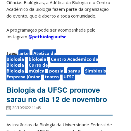
Ciências Biológicas, a Atlética da Biologia e o Centro
Acadêmico da Biologia fazem parte da organização
do evento, que é aberto a toda comunidade.
A programação pode ser acompanhada pelo
Instagram
@petbiologiaufsc
.
Tags:
arte
Atética da
Biologia
biologia
Centro Acadêmico da
Biologia
Curso de
Biologia
música
poesia
sarau
Simbiosis
Empresa Júnior
teatro
UFSC
Biologia da UFSC promove
sarau no dia 12 de novembro
20/10/2022 11:45
As instâncias da Biologia da Universidade Federal de