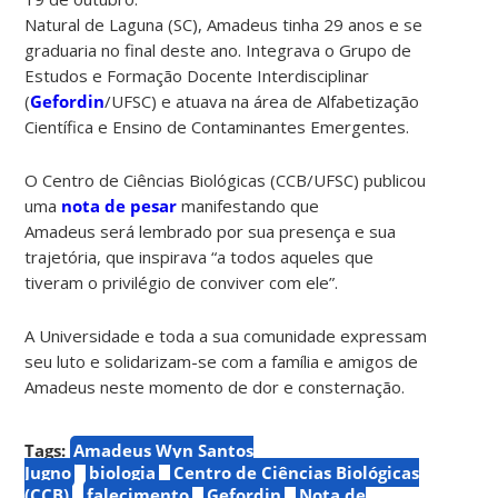
Natural de Laguna (SC), Amadeus tinha 29 anos e se
graduaria no final deste ano. Integrava o Grupo de
Estudos e Formação Docente Interdisciplinar
(
Gefordin
/UFSC) e atuava na área de Alfabetização
Científica e Ensino de Contaminantes Emergentes.
O Centro de Ciências Biológicas (CCB/UFSC) publicou
uma
nota de pesar
manifestando que
Amadeus será lembrado por
sua presença e sua
trajetória, que inspirava “a todos aqueles que
tiveram o privilégio de conviver com ele”.
A Universidade e toda a sua comunidade expressam
seu luto e solidarizam-se com a família e amigos de
Amadeus neste momento de dor e consternação.
Tags:
Amadeus Wyn Santos
Jugno
biologia
Centro de Ciências Biológicas
(CCB)
falecimento
Gefordin
Nota de