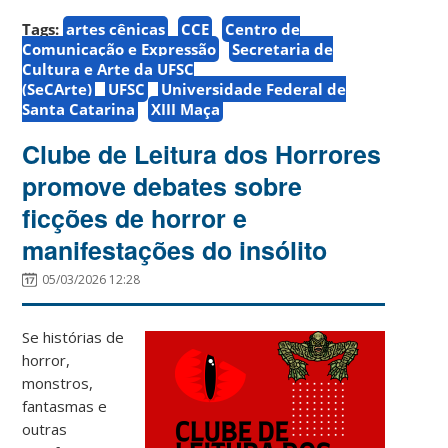
Tags:
artes cênicas
CCE
Centro de
Comunicação e Expressão
Secretaria de
Cultura e Arte da UFSC
(SeCArte)
UFSC
Universidade Federal de
Santa Catarina
XIII Maça
Clube de Leitura dos Horrores
promove debates sobre
ficções de horror e
manifestações do insólito
05/03/2026 12:28
Se histórias de
horror,
monstros,
fantasmas e
outras