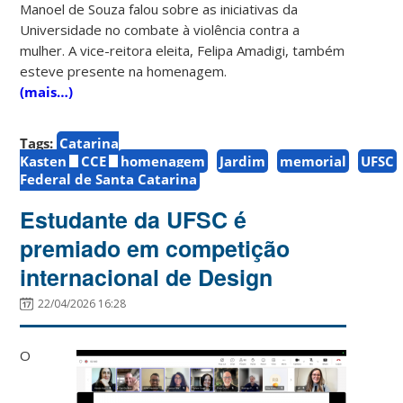
Manoel de Souza falou sobre as iniciativas da
Universidade no combate à violência contra a
mulher. A vice-reitora eleita, Felipa Amadigi, também
esteve presente na homenagem.
(mais…)
Tags:
Catarina
Kasten
CCE
homenagem
Jardim
memorial
UFSC
Federal de Santa Catarina
Estudante da UFSC é
premiado em competição
internacional de Design
22/04/2026 16:28
O