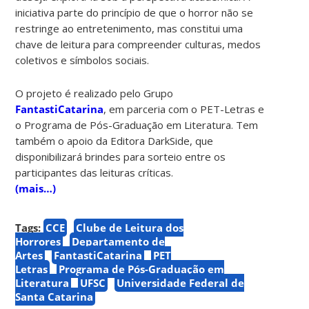
iniciativa parte do princípio de que o horror não se
restringe ao entretenimento, mas constitui uma
chave de leitura para compreender culturas, medos
coletivos e símbolos sociais.
O projeto é realizado pelo Grupo
FantastiCatarina
, em parceria com o PET-Letras e
o Programa de Pós-Graduação em Literatura. Tem
também o apoio da Editora DarkSide, que
disponibilizará brindes para sorteio entre os
participantes das leituras críticas.
(mais…)
Tags:
CCE
Clube de Leitura dos
Horrores
Departamento de
Artes
FantastiCatarina
PET
Letras
Programa de Pós-Graduação em
Literatura
UFSC
Universidade Federal de
Santa Catarina