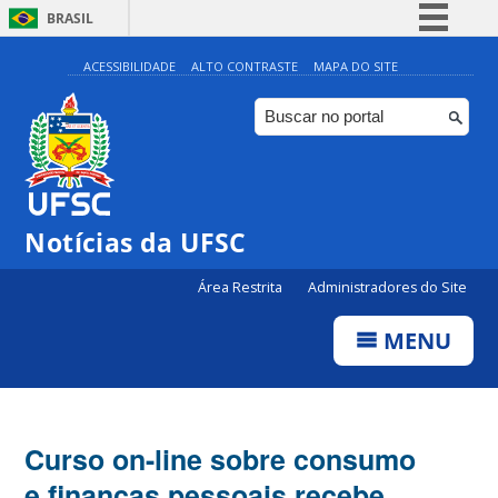
BRASIL
Simplifique!
ACESSIBILIDADE
ALTO CONTRASTE
MAPA DO SITE
Comunica BR
Participe
Acesso à informação
Legislação
Notícias da UFSC
Canais
Área Restrita
Administradores do Site
MENU
Curso on-line sobre consumo
e finanças pessoais recebe