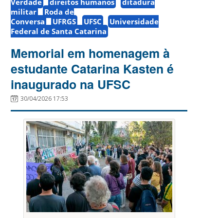
Verdade
direitos humanos
ditadura
militar
Roda de
Conversa
UFRGS
UFSC
Universidade
Federal de Santa Catarina
Memorial em homenagem à
estudante Catarina Kasten é
inaugurado na UFSC
30/04/2026 17:53