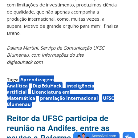
com limitações de investimento, produzimos ciência
de qualidade, que não apenas acompanha a
produção internacional, como, muitas vezes, a
supera. Motivo de grande orgulho para mim”, finaliza
Breno.
Daiana Martini, Serviço de Comunicação UFSC
Blumenau, com informações do site
digieduhack.com
Tags:
Aprendizagem
Analítica
DigiEduHack
inteligência
artificial
Licenciatura em
Matemática
premiação internacional
UFSC
Blumenau
Reitor da UFSC participa de
reunião na Andifes, entre as
pautas a Reforma