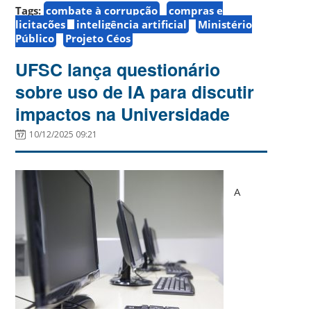
Tags:
combate à corrupção
compras e
licitações
inteligência artificial
Ministério
Público
Projeto Céos
UFSC lança questionário
sobre uso de IA para discutir
impactos na Universidade
10/12/2025 09:21
A