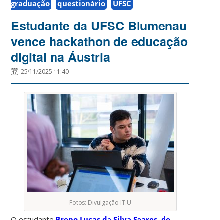
graduação
questionário
UFSC
Estudante da UFSC Blumenau
vence hackathon de educação
digital na Áustria
25/11/2025 11:40
Fotos: Divulgação IT:U
O estudante
Breno Lucas da Silva Soares, do