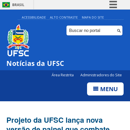
BRASIL
Simplifique!
ACESSIBILIDADE
ALTO CONTRASTE
MAPA DO SITE
Comunica BR
Participe
Acesso à informação
Legislação
Notícias da UFSC
Canais
Área Restrita
Administradores do Site
MENU
Projeto da UFSC lança nova
versão de painel que combate