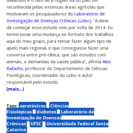
reconhecida pelas extensas áreas agrícolas que
motivaram os pesquisadores do
Laboratório de
Investigação de Doenças Crônicas (Lidoc)
.
“A ideia
de começar esse estudo veio por volta de 2014. Eu
tentei iniciar uma mudança no formato dos trabalhos
aqui do meu grupo, para tentar fazer algum tipo de
apelo mais regional, e que conseguisse fazer uma
conversa entre pré-clínica, que são estudos com
animais, e demandas da saúde pública”, afirma
Alex
Rafacho
, professor do
Departamento de Ciências
Fisiológicas,
coordenador do Lidoc e autor
responsável pelo estudo.
(mais…)
Tags:
agrotóxicos
Ciências
Fisiológicas
diabetes
Laboratório de
Investigação de Doenças
Crônicas
UFSC
Universidade Federal Santa
Catarina