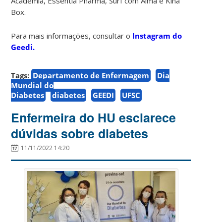
Academia, Essentia Pharma, Surf com Alma e Kina
Box.
Para mais informações, consultar o
Instagram do
Geedi.
Tags:
Departamento de Enfermagem
Dia
Mundial do
Diabetes
diabetes
GEEDI
UFSC
Enfermeira do HU esclarece
dúvidas sobre diabetes
11/11/2022 14:20