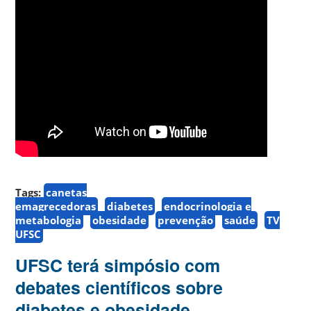
Tags:
canetas
emagrecedoras
diabetes
endocrinologia e
metabologia
obesidade
prevenção
saúde
TV
UFSC
UFSC terá simpósio com
debates científicos sobre
diabetes e obesidade