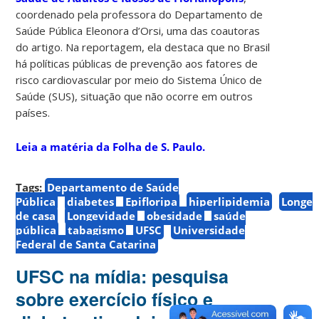
coordenado pela professora do Departamento de
Saúde Pública Eleonora d’Orsi, uma das coautoras
do artigo. Na reportagem, ela destaca que no Brasil
há políticas públicas de prevenção aos fatores de
risco cardiovascular por meio do Sistema Único de
Saúde (SUS), situação que não ocorre em outros
países.
Leia a matéria da Folha de S. Paulo.
Tags:
Departamento de Saúde
Pública
diabetes
Epifloripa
hiperlipidemia
Longe
de casa
Longevidade
obesidade
saúde
pública
tabagismo
UFSC
Universidade
Federal de Santa Catarina
UFSC na mídia: pesquisa
sobre exercício físico e