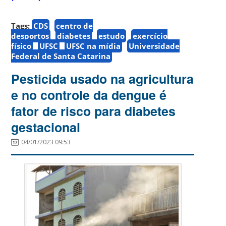
Tags:
CDS
centro de
desportos
diabetes
estudo
exercício
físico
UFSC
UFSC na mídia
Universidade
Federal de Santa Catarina
Pesticida usado na agricultura
e no controle da dengue é
fator de risco para diabetes
gestacional
04/01/2023 09:53