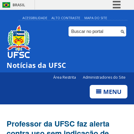
BRASIL
Simplifique!
ACESSIBILIDADE
ALTO CONTRASTE
MAPA DO SITE
Comunica BR
Participe
Acesso à informação
Legislação
Notícias da UFSC
Canais
Área Restrita
Administradores do Site
MENU
Professor da UFSC faz alerta
contra uso sem indicação de