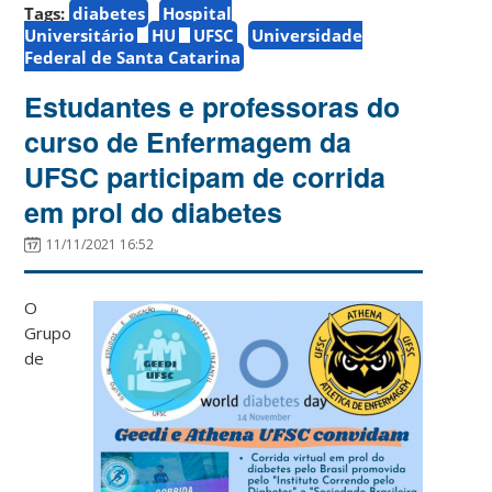
Tags:
diabetes
Hospital
Universitário
HU
UFSC
Universidade
Federal de Santa Catarina
Estudantes e professoras do
curso de Enfermagem da
UFSC participam de corrida
em prol do diabetes
11/11/2021 16:52
O
Grupo
de