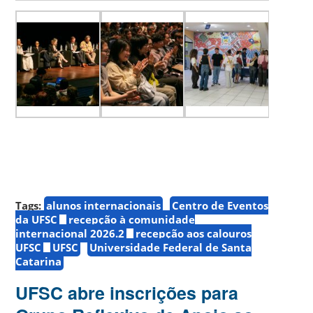
Tags:
alunos internacionais
Centro de Eventos
da UFSC
recepção à comunidade
internacional 2026.2
recepção aos calouros
UFSC
UFSC
Universidade Federal de Santa
Catarina
UFSC abre inscrições para