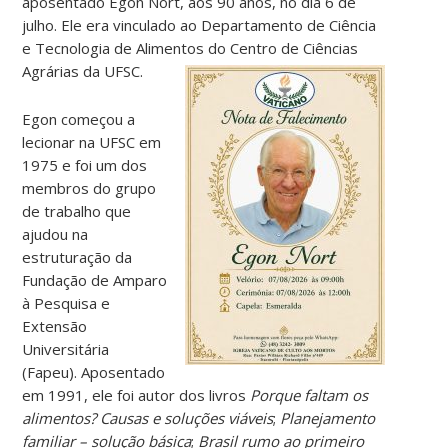
aposentado Egon Nort, aos 90 anos, no dia 6 de
julho. Ele era vinculado ao Departamento de Ciência
e Tecnologia de Alimentos do Centro de Ciências
Agrárias da UFSC.
Egon começou a
lecionar na UFSC em
1975 e foi um dos
membros do grupo
de trabalho que
ajudou na
estruturação da
Fundação de Amparo
à Pesquisa e
Extensão
Universitária
(Fapeu). Aposentado
em 1991, ele foi autor dos livros
Porque faltam os
alimentos? Causas e soluções viáveis
;
Planejamento
familiar – solução básica
;
Brasil rumo ao primeiro