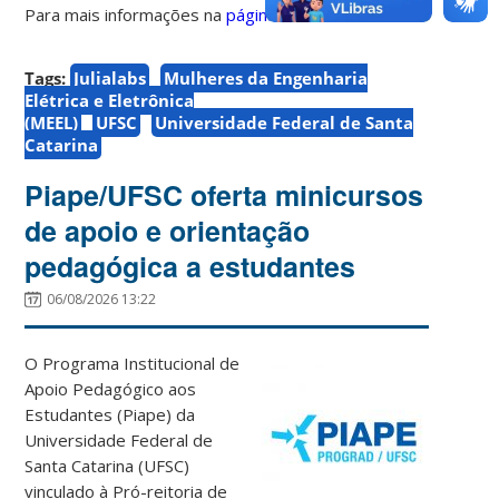
Para mais informações na
página
.
Tags:
Julialabs
Mulheres da Engenharia
Elétrica e Eletrônica
(MEEL)
UFSC
Universidade Federal de Santa
Catarina
Piape/UFSC oferta minicursos
de apoio e orientação
pedagógica a estudantes
06/08/2026 13:22
O Programa Institucional de
Apoio Pedagógico aos
Estudantes (Piape) da
Universidade Federal de
Santa Catarina (UFSC)
vinculado à Pró-reitoria de