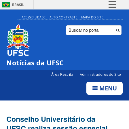
BRASIL
Simplifique!
ACESSIBILIDADE
ALTO CONTRASTE
MAPA DO SITE
Comunica BR
Participe
Acesso à informação
Legislação
Notícias da UFSC
Canais
Área Restrita
Administradores do Site
MENU
Conselho Universitário da
UFSC realiza sessão especial