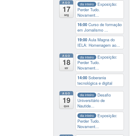
AGO
Exposição:
dia inteiro
17
Perder Tudo.
Novament...
seg
16:00
Curso de formação
em Jornalismo ...
19:00
Aula Magna do
IELA: Homenagem ao...
AGO
Exposição:
dia inteiro
18
Perder Tudo.
Novament...
ter
14:00
Soberania
tecnológica e digital
AGO
Desafio
dia inteiro
19
Universitário de
Nautide...
qua
Exposição:
dia inteiro
Perder Tudo.
Novament...