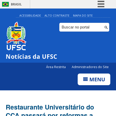
BRASIL
Simplifique!
ACESSIBILIDADE
ALTO CONTRASTE
MAPA DO SITE
Comunica BR
Participe
Acesso à informação
Legislação
Notícias da UFSC
Canais
Área Restrita
Administradores do Site
MENU
Restaurante Universitário do
CCA passará por reformas a