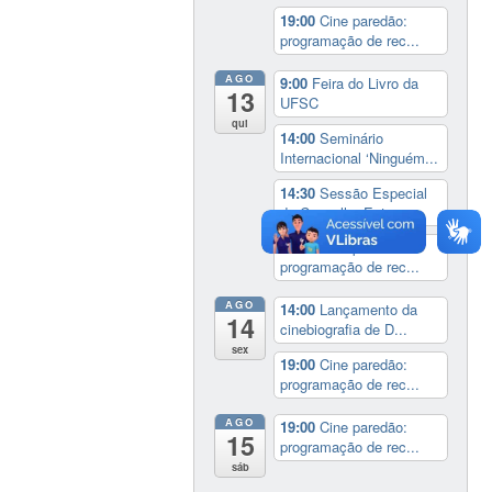
19:00
Cine paredão:
programação de rec...
AGO
9:00
Feira do Livro da
13
UFSC
qui
14:00
Seminário
Internacional ‘Ninguém...
14:30
Sessão Especial
do Conselho Esta...
19:00
Cine paredão:
programação de rec...
AGO
14:00
Lançamento da
14
cinebiografia de D...
sex
19:00
Cine paredão:
programação de rec...
AGO
19:00
Cine paredão:
15
programação de rec...
sáb