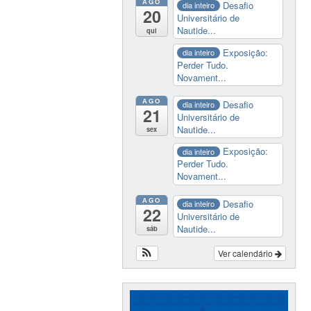
AGO
Desafio
dia inteiro
20
Universitário de
Nautide...
qui
Exposição:
dia inteiro
Perder Tudo.
Novament...
AGO
Desafio
dia inteiro
21
Universitário de
Nautide...
sex
Exposição:
dia inteiro
Perder Tudo.
Novament...
AGO
Desafio
dia inteiro
22
Universitário de
Nautide...
sáb
Ver calendário