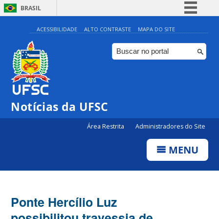
BRASIL
Simplifique!
ACESSIBILIDADE
ALTO CONTRASTE
MAPA DO SITE
Comunica BR
Participe
Acesso à informação
Legislação
Notícias da UFSC
Canais
Área Restrita
Administradores do Site
MENU
Ponte Hercílio Luz
possibilitou travessia de