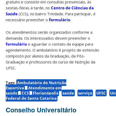
gratuito e consiste em consultas presenciais, às
sextas-feiras à tarde, no
Centro de Ciências da
Saúde
(CCS), no bairro Trindade. Para participar, é
necessário preencher o
formulário
.
Os atendimentos serão organizados conforme a
demanda. Os interessados devem preencher o
formulário
e aguardar o contato da equipe para
agendamento. O ambulatório é projeto de extensão
composto por alunos da Graduação, da Pós-
Graduação e professores do curso de Nutrição da
UFSC.
Tags:
Ambulatório de Nutrição
Esportiva
Atendimento em
saúde
CCS
Florianópolis
saúde
serviço
UFSC
Un
Federal de Santa Catarina
Conselho Universitário