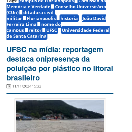
Tags:
campus de Florianópolis
Comissão da
Memória e Verdade
Conselho Universitário
(CUn)
ditadura civil-
militar
Florianópolis
história
João David
Ferreira Lima
nome do
campus
reitor
UFSC
Universidade Federal
de Santa Catarina
UFSC na mídia: reportagem
destaca onipresença da
poluição por plástico no litoral
brasileiro
11/11/2024 15:32