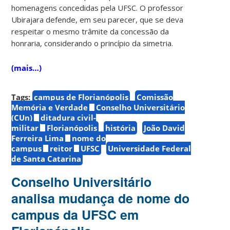
homenagens concedidas pela UFSC. O professor
Ubirajara defende, em seu parecer, que se deva
respeitar o mesmo trâmite da concessão da
honraria, considerando o princípio da simetria.
(mais…)
Tags:
campus de Florianópolis
Comissão
Memória e Verdade
Conselho Universitário
(CUn)
ditadura civil-
militar
Florianópolis
história
João David
Ferreira Lima
nome do
campus
reitor
UFSC
Universidade Federal
de Santa Catarina
Conselho Universitário
analisa mudança de nome do
campus da UFSC em