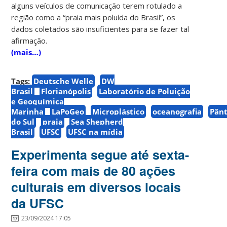
alguns veículos de comunicação terem rotulado a
região como a “praia mais poluída do Brasil”, os
dados coletados são insuficientes para se fazer tal
afirmação.
(mais…)
Tags:
Deutsche Welle
DW
Brasil
Florianópolis
Laboratório de Poluição
e Geoquímica
Marinha
LaPoGeo
Microplástico
oceanografia
Pân
do Sul
praia
Sea Shepherd
Brasil
UFSC
UFSC na mídia
Experimenta segue até sexta-
feira com mais de 80 ações
culturais em diversos locais
da UFSC
23/09/2024 17:05