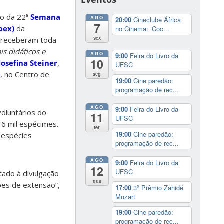
ão da 22ª
Semana
AGO
20:00
Cineclube África
7
pex)
da
no Cinema: ‘Coc...
sex
e receberam toda
is didáticos e
AGO
9:00
Feira do Livro da
10
Josefina Steiner
,
UFSC
)
, no Centro de
seg
19:00
Cine paredão:
programação de rec...
AGO
9:00
Feira do Livro da
oluntários do
11
UFSC
6 mil espécimes.
ter
19:00
Cine paredão:
 espécies
programação de rec...
AGO
9:00
Feira do Livro da
12
UFSC
tado à divulgação
qua
ões de extensão”,
17:00
3º Prêmio Zahidé
Muzart
19:00
Cine paredão:
programação de rec...