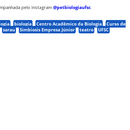
ompanhada pelo Instagram
@petbiologiaufsc
.
logia
biologia
Centro Acadêmico da Biologia
Curso de
sarau
Simbiosis Empresa Júnior
teatro
UFSC