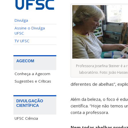
Divulga
Assine o Divulga
UFSC
TV UFSC
AGECOM
Professora Josefina Steiner é a
laboratório. Foto: João Has
Conheça a Agecom
Sugestões e Críticas
diferentes de abelhas”, expli
Além da beleza, o foco é edu
DIVULGAÇÃO
científica. “Hoje não temos
CIENTÍFICA
conta a professora.
UFSC Ciência
Nem todas abelhas produ