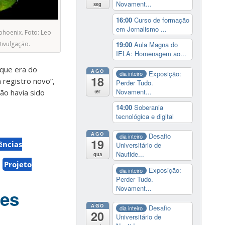
Novament...
seg
16:00
Curso de formação
em Jornalismo ...
phoenix. Foto: Leo
Divulgação.
19:00
Aula Magna do
IELA: Homenagem ao...
 que era do
AGO
Exposição:
dia inteiro
18
m registro novo”,
Perder Tudo.
Novament...
não havia sido
ter
14:00
Soberania
tecnológica e digital
AGO
Desafio
dia inteiro
19
ências
Universitário de
Nautide...
qua
Projeto
Exposição:
dia inteiro
Perder Tudo.
Novament...
des
AGO
Desafio
dia inteiro
20
Universitário de