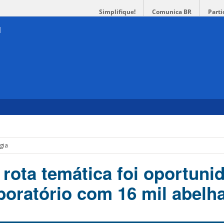
Simplifique!
Comunica BR
Parti
gia
 rota temática foi oportuni
boratório com 16 mil abelh