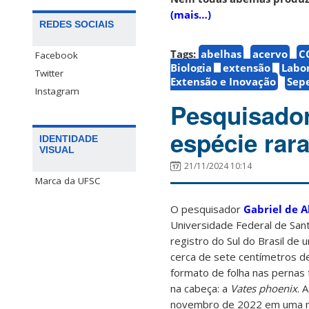
(mais…)
REDES SOCIAIS
Tags:
abelhas
acervo
C
Facebook
Biologia
extensão
Labor
Twitter
Extensão e Inovação
Sep
Instagram
Pesquisador
espécie rar
IDENTIDADE
VISUAL
21/11/2024 10:14
Marca da UFSC
O pesquisador
Gabriel de 
Universidade Federal de Sant
registro do Sul do Brasil de
cerca de sete centímetros de
formato de folha nas pernas 
na cabeça: a
Vates phoenix
. 
novembro de 2022 em uma ma