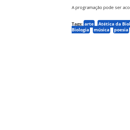
A programação pode ser ac
Tags:
arte
Atética da Bio
Biologia
música
poesia