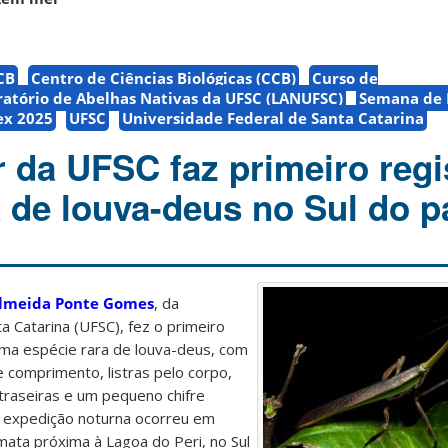
CB
Centro de Ciências Biológicas (CCB)
Curso de
atório de Abelhas Nativas da UFSC (LANUFSC)
Semana de 
ex 2025
UFSC
Universidade Federal de Santa Catarina
 da UFSC faz primeiro regi
a de louva-deus no Sul do p
Almeida Ponte Gomes
,
da
a Catarina (UFSC), fez o primeiro
 uma espécie rara de louva-deus, com
 comprimento, listras pelo corpo,
traseiras e um pequeno chifre
A expedição noturna ocorreu em
ta próxima à Lagoa do Peri, no Sul