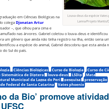
Louva-deus da espécie Vates 
graduação em Ciências Biológicas na
Lanna/Projeto Mantis/
do colega
Djonatan Artur
sador –
, que olhou para cima e
muflado nas árvores. Gabriel coletou o louva-deus e identificou
era um gênero que ainda não tinha registro na Ilha, então seria u
dentificou a espécie do animal, Gabriel descobriu que esta ainda 
 do Sul do país.
ologia
Ciências Biológicas
Curso de Biologia
Curso de Ci
 Sistemática de Diptera
louva-deus
LSDip
Mata
ural Municipal da Lagoa do Peri
pesquisa
preservação
de Federal de Santa Catarina
Vates phoenix
no da Bio’ promove ativida
a UFSC