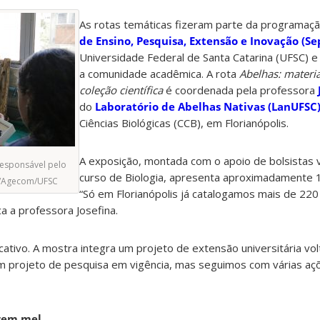
As rotas temáticas fizeram parte da programaç
de Ensino, Pesquisa, Extensão e Inovação (Se
Universidade Federal de Santa Catarina (UFSC) 
a comunidade acadêmica.
A rota
Abelhas: materia
coleção científica
é coordenada pela professora
do
Laboratório de Abelhas Nativas (LanUFSC
Ciências Biológicas (CCB), em Florianópolis.
A exposição, montada com o apoio de bolsistas v
 responsável pelo
curso de Biologia, apresenta aproximadamente 1
se/Agecom/UFSC
“Só em Florianópolis já catalogamos mais de 220
ca a professora Josefina.
cativo. A mostra integra um projeto de extensão universitária vol
 um projeto de pesquisa em vigência, mas seguimos com várias aç
zem mel