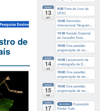
AGO
9:00
Feira do Livro da
13
UFSC
qui
14:00
Seminário
Pesquisa Ensino
Internacional ‘Ninguém...
14:30
Sessão Especial
do Conselho Esta...
stro de
19:00
Cine paredão:
aís
programação de rec...
AGO
14:00
Lançamento da
14
cinebiografia de D...
sex
19:00
Cine paredão:
programação de rec...
AGO
19:00
Cine paredão:
15
programação de rec...
sáb
AGO
Exposição:
dia inteiro
17
Perder Tudo.