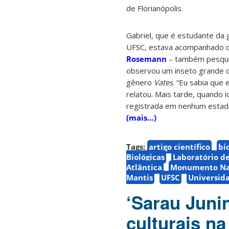
de Florianópolis.
Gabriel, que é estudante da 
UFSC, estava acompanhado 
Rosemann
– também pesqui
observou um inseto grande ca
gênero
Vates
. “Eu sabia que 
relatou. Mais tarde, quando i
registrada em nenhum estado
(mais…)
Tags:
artigo científico
bi
Biológicas
Laboratório de
Atlântica
Monumento Nat
Mantis
UFSC
Universida
‘Sarau Juni
culturais n