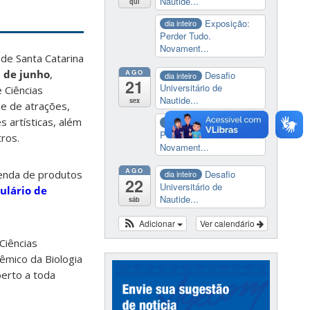
Nautide...
qui
Exposição:
dia inteiro
Perder Tudo.
Novament...
 de Santa Catarina
AGO
 de junho
,
Desafio
dia inteiro
21
Universitário de
 Ciências
Nautide...
sex
ie de atrações,
 artísticas, além
Exposição:
dia inteiro
Perder Tudo.
tros.
Novament...
AGO
Desafio
venda de produtos
dia inteiro
22
Universitário de
ulário de
Nautide...
sáb
Adicionar
Ver calendário
Ciências
dêmico da Biologia
berto a toda