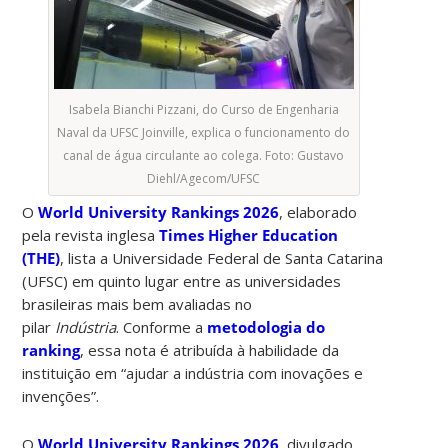
Isabela Bianchi Pizzani, do Curso de Engenharia
Naval da UFSC Joinville, explica o funcionamento do
canal de água circulante ao colega. Foto: Gustavo
Diehl/Agecom/UFSC
O
World University Rankings 2026
, elaborado
pela revista inglesa
Times Higher Education
(THE)
, lista a Universidade Federal de Santa Catarina
(UFSC) em quinto lugar entre as universidades
brasileiras mais bem avaliadas no
pilar
Indústria
. Conforme a
metodologia do
ranking
, essa nota é atribuída à habilidade da
instituição em “ajudar a indústria com inovações e
invenções”.
O
World University Rankings 2026,
divulgado