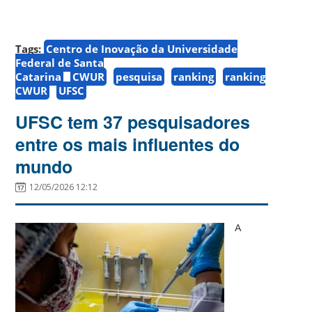
Tags:
Centro de Inovação da Universidade
Federal de Santa
Catarina
CWUR
pesquisa
ranking
ranking
CWUR
UFSC
UFSC tem 37 pesquisadores
entre os mais influentes do
mundo
12/05/2026 12:12
A