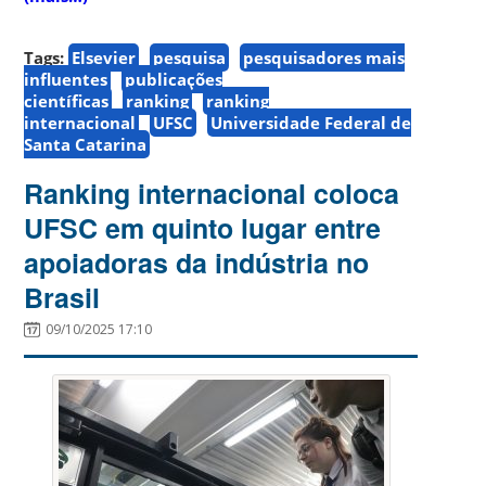
Tags:
Elsevier
pesquisa
pesquisadores mais
influentes
publicações
científicas
ranking
ranking
internacional
UFSC
Universidade Federal de
Santa Catarina
Ranking internacional coloca
UFSC em quinto lugar entre
apoiadoras da indústria no
Brasil
09/10/2025 17:10