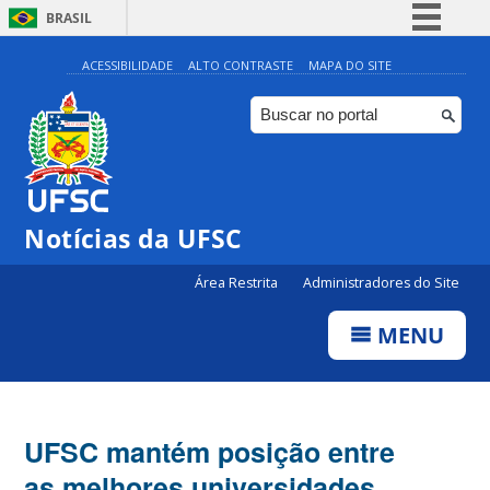
BRASIL
Simplifique!
ACESSIBILIDADE
ALTO CONTRASTE
MAPA DO SITE
Comunica BR
Participe
Acesso à informação
Legislação
Notícias da UFSC
Canais
Área Restrita
Administradores do Site
MENU
UFSC mantém posição entre
as melhores universidades