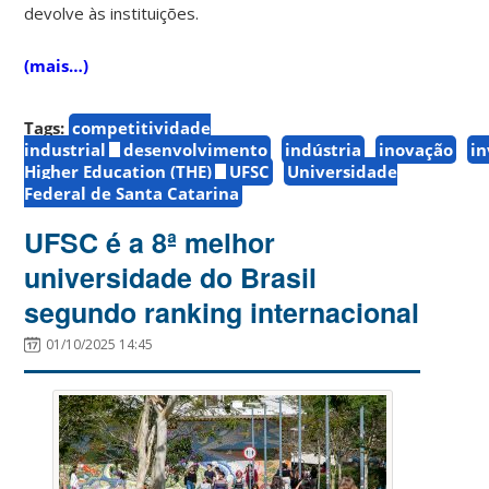
devolve às instituições.
(mais…)
Tags:
competitividade
industrial
desenvolvimento
indústria
inovação
i
Higher Education (THE)
UFSC
Universidade
Federal de Santa Catarina
UFSC é a 8ª melhor
universidade do Brasil
segundo ranking internacional
01/10/2025 14:45