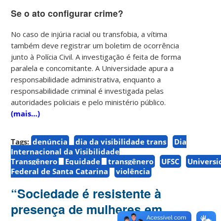
Se o ato configurar crime?
No caso de injúria racial ou transfobia, a vítima
também deve registrar um boletim de ocorrência
junto à Polícia Civil. A investigação é feita de forma
paralela e concomitante. A Universidade apura a
responsabilidade administrativa, enquanto a
responsabilidade criminal é investigada pelas
autoridades policiais e pelo ministério público.
(mais…)
Tags:
denúncia
dia da visibilidade trans
Dia
Internacional da Visibilidade
Transgênero
Equidade
transgênero
UFSC
Universi
Federal de Santa Catarina
violência
“Sociedade é resistente à
presença de mulheres em