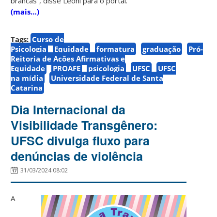
brancas”, disse Leoni para o portal.
(mais…)
Tags:
Curso de
Psicologia
Equidade
formatura
graduação
Pró-
Reitoria de Ações Afirmativas e
Equidade
PROAFE
psicologia
UFSC
UFSC
na mídia
Universidade Federal de Santa
Catarina
Dia Internacional da
Visibilidade Transgênero:
UFSC divulga fluxo para
denúncias de violência
31/03/2024 08:02
A