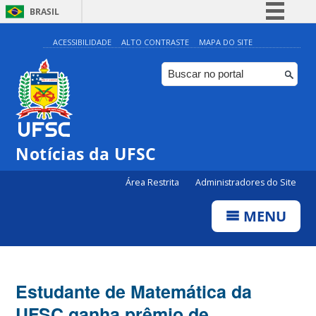
BRASIL
Simplifique!
ACESSIBILIDADE
ALTO CONTRASTE
MAPA DO SITE
Comunica BR
Participe
Acesso à informação
Legislação
Notícias da UFSC
Canais
Área Restrita
Administradores do Site
MENU
Estudante de Matemática da
UFSC ganha prêmio de