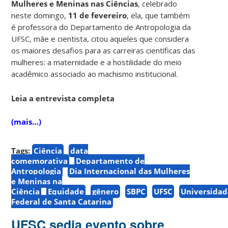
Mulheres e Meninas nas Ciências
, celebrado
neste domingo,
11 de fevereiro
, ela, que também
é professora do Departamento de Antropologia da
UFSC, mãe e cientista, citou aqueles que considera
os maiores desafios para as carreiras científicas das
mulheres: a maternidade e a hostilidade do meio
acadêmico associado ao machismo institucional.
Leia a entrevista completa
(mais…)
Tags:
Ciência
data
comemorativa
Departamento de
Antropologia
Dia Internacional das Mulheres
e Meninas na
Ciência
Equidade
gênero
SBPC
UFSC
Universidad
Federal de Santa Catarina
UFSC sedia evento sobre