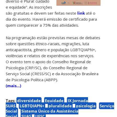
diverso e Plural: cuidado
e equidade”. As inscrições
são gratuitas e devem ser feitas neste
link
até o
dia do evento. Haverá emissão de certificado para
quem comparecer a 75% das atividades.
Na programação estão previstas mesas de debates
sobre questões étnico-raciais, migrações, luta
anticapacitista, gênero e população LGBTQIAPN+,
violências e relatos de experiências nos serviços.
O evento tem o apoio do Conselho Regional de
Psicologia (CRP/SC), do Conselho Regional de
Serviço Social (CRESS/SC) e da Associação Brasileira
de Psicologia Política (ABPP).
(mais…)
Tags:
diversidade
Equidade
IX Jornada
SUAS
LGBTQIAPN+
pluralidade
psicologia
Serviço
Social
Sistema Único da Assistência
Social
SUAS
UFSC