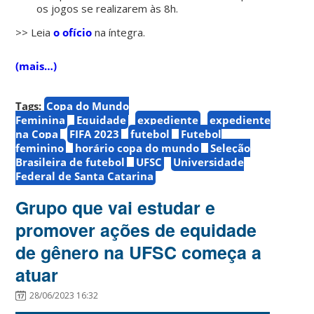
os jogos se realizarem às 8h.
>> Leia
o ofício
na íntegra.
(mais…)
Tags:
Copa do Mundo
Feminina
Equidade
expediente
expediente
na Copa
FIFA 2023
futebol
Futebol
feminino
horário copa do mundo
Seleção
Brasileira de futebol
UFSC
Universidade
Federal de Santa Catarina
Grupo que vai estudar e
promover ações de equidade
de gênero na UFSC começa a
atuar
28/06/2023 16:32