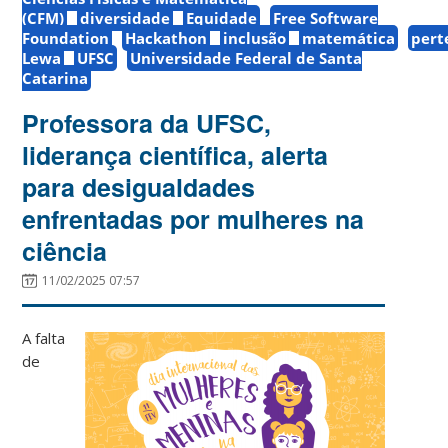
(CFM)
diversidade
Equidade
Free Software
Foundation
Hackathon
inclusão
matemática
pert
Lewa
UFSC
Universidade Federal de Santa
Catarina
Professora da UFSC,
liderança científica, alerta
para desigualdades
enfrentadas por mulheres na
ciência
11/02/2025 07:57
A falta
de