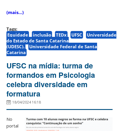
(mais…)
Tags:
Equidade
inclusão
TEDx
UFSC
Universidade
do Estado de Santa Catarina
(UDESC).
Universidade Federal de Santa
Catarina
UFSC na mídia: turma de
formandos em Psicologia
celebra diversidade em
formatura
18/04/2024 16:18
No
portal