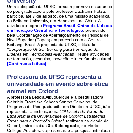
University
Uma delegação da UFSC formada por nove estudantes
de pós-graduação e pelo professor Dachamir Hotza,
participa, até
7 de agosto
, de uma missão acadêmica
na Beihang University, em Hangzhou, na China. A
atividade integra o
Programa Brasil–China de Líderes
em Inovação Científica e Tecnológica
, promovido
pela Coordenação de Aperfeiçoamento de Pessoal de
Nível Superior (Capes) em parceria com o Centro
Beihang–Brasil. A proposta da UFSC, intitulada
“Cooperação UFSC–Beihang para Formação de
Líderes em Tecnologias Avançadas”
, reúne atividades
de formação, pesquisa, inovação e intercâmbio cultural.
[Continue a leitura]
Professora da UFSC representa a
universidade em evento sobre ética
animal em Oxford
A professora Letícia Albuquerque e a pesquisadora
Gabriela Franziska Schoch Santos Carvalho, do
Programa de Pós-graduação em Direito da UFSC, irão
representar a instituição na
11ª Escola de Verão de
Ética Animal da Universidade de Oxford: Estratégias
Éticas para a Proteção Animal,
realizada na cidade de
Oxford, entre os dias
3 e 6 de agosto
, no Merton
College. As autoras apresentarão a pesquisa intitulada