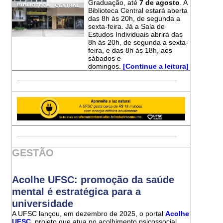
Graduação, até
7 de agosto
. A
Biblioteca Central estará aberta
das 8h às 20h, de segunda a
sexta-feira. Já a Sala de
Estudos Individuais abrirá das
8h às 20h, de segunda a sexta-
feira, e das 8h às 18h, aos
sábados e
domingos.
[Continue a leitura]
GESTÃO
Acolhe UFSC: promoção da saúde
mental é estratégica para a
universidade
A UFSC lançou, em dezembro de 2025, o portal
Acolhe
UFSC
, projeto que atua no acolhimento psicossocial,