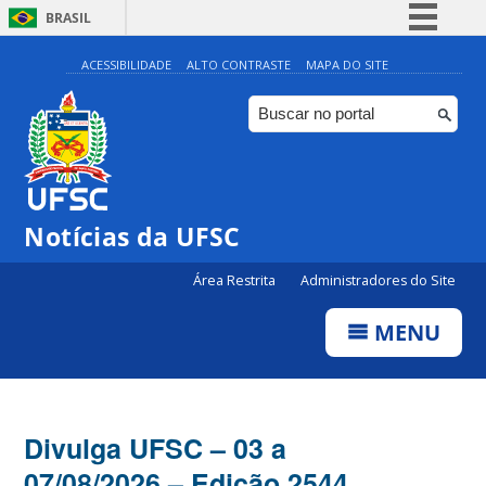
BRASIL
Simplifique!
ACESSIBILIDADE
ALTO CONTRASTE
MAPA DO SITE
Comunica BR
Participe
Acesso à informação
Legislação
Notícias da UFSC
Canais
Área Restrita
Administradores do Site
MENU
Divulga UFSC – 03 a
07/08/2026 – Edição 2544