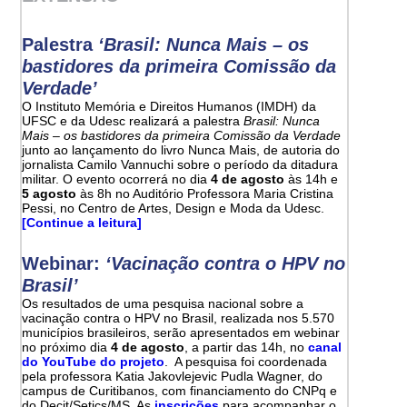
Palestra
‘Brasil: Nunca Mais – os
bastidores da primeira Comissão da
Verdade’
O Instituto Memória e Direitos Humanos (IMDH) da
UFSC e da Udesc realizará a palestra
Brasil: Nunca
Mais – os bastidores da primeira Comissão da Verdade
junto ao lançamento do livro Nunca Mais, de autoria do
jornalista Camilo Vannuchi sobre o período da ditadura
militar. O evento ocorrerá no dia
4 de agosto
às 14h e
5 agosto
às 8h no Auditório Professora Maria Cristina
Pessi, no Centro de Artes, Design e Moda da Udesc.
[Continue a leitura]
Webinar:
‘Vacinação contra o HPV no
Brasil’
Os resultados de uma pesquisa nacional sobre a
vacinação contra o HPV no Brasil, realizada nos 5.570
municípios brasileiros, serão apresentados em webinar
no próximo dia
4 de agosto
, a partir das 14h, no
canal
do YouTube do projeto
. A pesquisa foi coordenada
pela professora Katia Jakovlejevic Pudla Wagner, do
campus de Curitibanos, com financiamento do CNPq e
do Decit/Setics/MS. As
inscrições
para acompanhar o