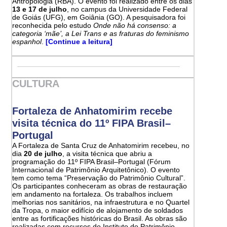
Antropologia (RBA). O evento foi realizado entre os dias
13 e 17 de julho
, no campus da Universidade Federal
de Goiás (UFG), em Goiânia (GO). A pesquisadora foi
reconhecida pelo estudo
Onde não há consenso: a
categoria ‘mãe’, a Lei Trans e as fraturas do feminismo
espanhol
.
[Continue a leitura]
CULTURA
Fortaleza de Anhatomirim recebe
visita técnica do 11º FIPA Brasil–
Portugal
A Fortaleza de Santa Cruz de Anhatomirim recebeu, no
dia
20 de julho
, a visita técnica que abriu a
programação do 11º FIPA Brasil–Portugal (Fórum
Internacional de Patrimônio Arquitetônico). O evento
tem como tema “Preservação do Patrimônio Cultural”.
Os participantes conheceram as obras de restauração
em andamento na fortaleza. Os trabalhos incluem
melhorias nos sanitários, na infraestrutura e no Quartel
da Tropa, o maior edifício de alojamento de soldados
entre as fortificações históricas do Brasil. As obras são
realizadas com recursos do Instituto do Patrimônio