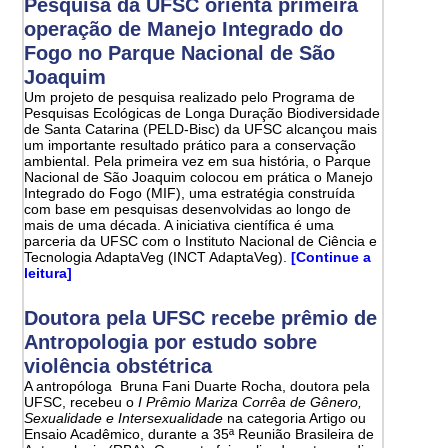
Pesquisa da UFSC orienta primeira
operação de Manejo Integrado do
Fogo no Parque Nacional de São
Joaquim
Um projeto de pesquisa realizado pelo Programa de
Pesquisas Ecológicas de Longa Duração Biodiversidade
de Santa Catarina (PELD-Bisc) da UFSC alcançou mais
um importante resultado prático para a conservação
ambiental. Pela primeira vez em sua história, o Parque
Nacional de São Joaquim colocou em prática o Manejo
Integrado do Fogo (MIF), uma estratégia construída
com base em pesquisas desenvolvidas ao longo de
mais de uma década. A iniciativa científica é uma
parceria da UFSC com o Instituto Nacional de Ciência e
Tecnologia AdaptaVeg (INCT AdaptaVeg).
[Continue a
leitura]
Doutora pela UFSC recebe prêmio de
Antropologia por estudo sobre
violência obstétrica
A antropóloga Bruna Fani Duarte Rocha, doutora pela
UFSC, recebeu o
I Prêmio Mariza Corrêa de Gênero,
Sexualidade e Intersexualidade
na categoria Artigo ou
Ensaio Acadêmico, durante a 35ª Reunião Brasileira de