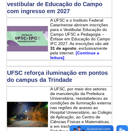
vestibular de Educação do Campo
com ingresso em 2027
A UFSC e o Instituto Federal
Catarinense abriram inscrições
para o Vestibular Educação do
Campo UFSC e Pedagogia –
Ênfase em Educação do Campo
IFC 2027. As inscrições vão até
31 de agosto
, exclusivamente
pela internet.
[Continue a
leitura]
UFSC reforça iluminação em pontos
do campus da Trindade
A UFSC, por meio dos setores
de manutenção da Prefeitura
Universitária, reestabeleceu as
condições de iluminação externa
nas regiões de acesso ao
Hospital Universitário, ao Colégio
de Aplicação, ao Centro de
Ciências Físicas e Matemáticas,
e em trechos próximos ao
Sintufsc e ao Departamento de