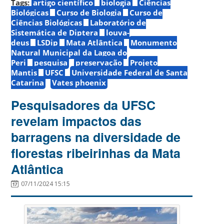
Tags:
artigo científico
biologia
Ciências
Biológicas
Curso de Biologia
Curso de
Ciências Biológicas
Laboratório de
Sistemática de Diptera
louva-
deus
LSDip
Mata Atlântica
Monumento
Natural Municipal da Lagoa do
Peri
pesquisa
preservação
Projeto
Mantis
UFSC
Universidade Federal de Santa
Catarina
Vates phoenix
Pesquisadores da UFSC
revelam impactos das
barragens na diversidade de
florestas ribeirinhas da Mata
Atlântica
07/11/2024 15:15