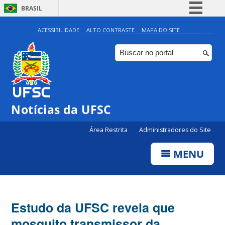
BRASIL
Simplifique!
ACESSIBILIDADE
ALTO CONTRASTE
MAPA DO SITE
Comunica BR
Participe
Acesso à informação
Legislação
Notícias da UFSC
Canais
Área Restrita
Administradores do Site
MENU
Estudo da UFSC revela que
mosquito transmissor da