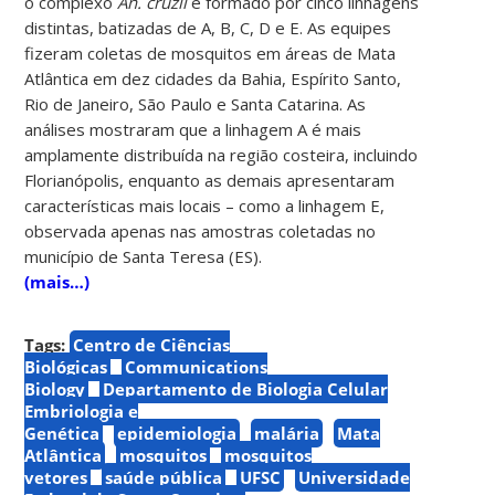
o complexo
An. cruzii
é formado por cinco linhagens
distintas, batizadas de A, B, C, D e E. As equipes
fizeram coletas de mosquitos em áreas de Mata
Atlântica em dez cidades da Bahia, Espírito Santo,
Rio de Janeiro, São Paulo e Santa Catarina. As
análises mostraram que a linhagem A é mais
amplamente distribuída na região costeira, incluindo
Florianópolis, enquanto as demais apresentaram
características mais locais – como a linhagem E,
observada apenas nas amostras coletadas no
município de Santa Teresa (ES).
(mais…)
Tags:
Centro de Ciências
Biológicas
Communications
Biology
Departamento de Biologia Celular
Embriologia e
Genética
epidemiologia
malária
Mata
Atlântica
mosquitos
mosquitos
vetores
saúde pública
UFSC
Universidade