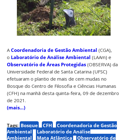
A
Coordenadoria de Gestão Ambiental
(CGA),
o
Laboratório de Análise Ambiental
(LAAm) e
Observatório de Áreas Protegidas
(OBSERVA) da
Universidade Federal de Santa Catarina (UFSC)
efetuaram o plantio de mais de cem mudas no
Bosque do Centro de Filosofia e Ciências Humanas
(CFH) na manhã desta quinta-feira, 09 de dezembro
de 2021.
(mais…)
Tags:
Bosque
CFH
Coordenadoria de Gestão
Ambiental
Laboratório de Análise
Ambiental
Mata Atlântica
Observatório de