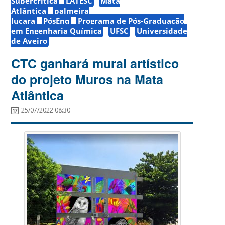
Supercrítica
LATESC
Mata
Atlântica
palmeira
Juçara
PósEnq
Programa de Pós-Graduação
em Engenharia Química
UFSC
Universidade
de Aveiro
CTC ganhará mural artístico
do projeto Muros na Mata
Atlântica
25/07/2022 08:30