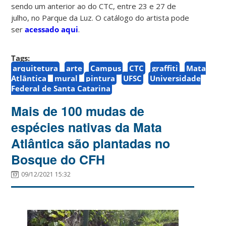
sendo um anterior ao do CTC, entre 23 e 27 de
julho, no Parque da Luz. O catálogo do artista pode
ser
acessado aqui
.
Tags:
arquitetura
arte
Campus
CTC
graffiti
Mata
Atlântica
mural
pintura
UFSC
Universidade
Federal de Santa Catarina
Mais de 100 mudas de
espécies nativas da Mata
Atlântica são plantadas no
Bosque do CFH
09/12/2021 15:32