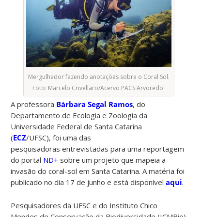
Mergulhador fazendo anotações sobre o Coral Sol.
Foto: Marcelo Crivellaro/Acervo PACS Arvoredo.
A professora
Bárbara Segal Ramos
, do
Departamento de Ecologia e Zoologia da
Universidade Federal de Santa Catarina
(
ECZ
/UFSC), foi uma das
pesquisadoras entrevistadas para uma reportagem
do portal
ND+
sobre um projeto que mapeia a
invasão do coral-sol em Santa Catarina. A matéria foi
publicado no dia 17 de junho e está disponível
aqui
.
Pesquisadores da UFSC e do Instituto Chico
Mendes de Conservação da Biodiversidade (ICMBio)