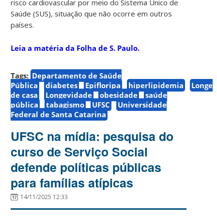
risco cardiovascular por meio do Sistema Único de
Saúde (SUS), situação que não ocorre em outros
países.
Leia a matéria da Folha de S. Paulo.
Tags:
Departamento de Saúde
Pública
diabetes
Epifloripa
hiperlipidemia
Longe
de casa
Longevidade
obesidade
saúde
pública
tabagismo
UFSC
Universidade
Federal de Santa Catarina
UFSC na mídia: pesquisa do
curso de Serviço Social
defende políticas públicas
para famílias atípicas
14/11/2025 12:33