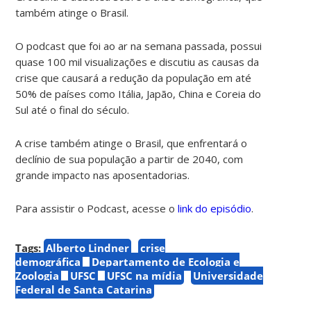
também atinge o Brasil.
O podcast que foi ao ar na semana passada, possui
quase 100 mil visualizações e discutiu as causas da
crise que causará a redução da população em até
50% de países como Itália, Japão, China e Coreia do
Sul até o final do século.
A crise também atinge o Brasil, que enfrentará o
declínio de sua população a partir de 2040, com
grande impacto nas aposentadorias.
Para assistir o Podcast, acesse o
link do episódio
.
Tags:
Alberto Lindner
crise
demográfica
Departamento de Ecologia e
Zoologia
UFSC
UFSC na mídia
Universidade
Federal de Santa Catarina