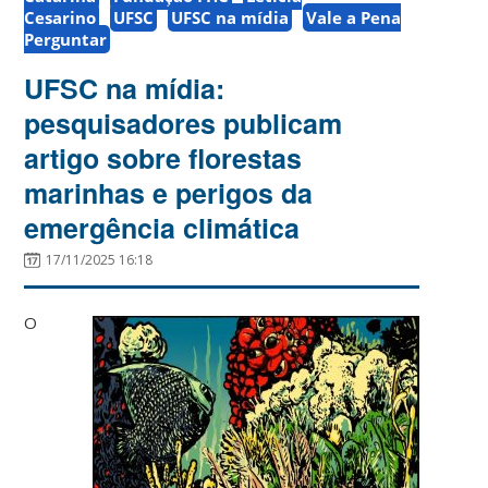
Cesarino
UFSC
UFSC na mídia
Vale a Pena
Perguntar
UFSC na mídia:
pesquisadores publicam
artigo sobre florestas
marinhas e perigos da
emergência climática
17/11/2025 16:18
O