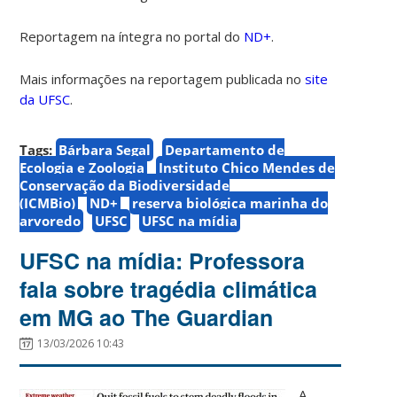
Reportagem na íntegra no portal do
ND+
.
Mais informações na reportagem publicada no
site
da UFSC
.
Tags:
Bárbara Segal
Departamento de
Ecologia e Zoologia
Instituto Chico Mendes de
Conservação da Biodiversidade
(ICMBio)
ND+
reserva biológica marinha do
arvoredo
UFSC
UFSC na mídia
UFSC na mídia: Professora
fala sobre tragédia climática
em MG ao The Guardian
13/03/2026 10:43
A