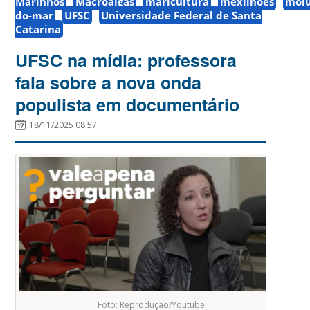
Marinhos
Macroalgas
maricultura
mexilhões
molu
do-mar
UFSC
Universidade Federal de Santa
Catarina
UFSC na mídia: professora
fala sobre a nova onda
populista em documentário
18/11/2025 08:57
Foto: Reprodução/Youtube