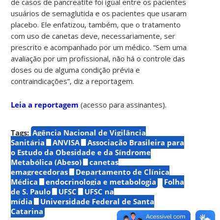
de casos de pancreatite foi igual entre os pacientes
usuários de semaglutida e os pacientes que usaram
placebo. Ele enfatizou, também, que o tratamento
com uso de canetas deve, necessariamente, ser
prescrito e acompanhado por um médico. “Sem uma
avaliação por um profissional, não há o controle das
doses ou de alguma condição prévia e
contraindicações”, diz a reportagem.
Leia a reportagem
(acesso para assinantes).
Tags:
Agência Nacional de Vigilância
Sanitária
ANVISA
Associação Brasileira para
o Estudo da Obesidade e da Síndrome
Metabólica (Abeso)
canetas
emagrecedoras
Departamento de Clínica
Médica
endocrinologia e metabologia
Folha
de S. Paulo
UFSC
UFSC na
mídia
Universidade Federal de Santa
Catarina