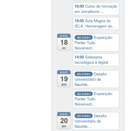
16:00
Curso de formação
em Jornalismo ...
19:00
Aula Magna do
IELA: Homenagem ao...
AGO
Exposição:
dia inteiro
18
Perder Tudo.
Novament...
ter
14:00
Soberania
tecnológica e digital
AGO
Desafio
dia inteiro
19
Universitário de
Nautide...
qua
Exposição:
dia inteiro
Perder Tudo.
Novament...
AGO
Desafio
dia inteiro
20
Universitário de
Nautide...
qui