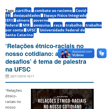
Tags:
cartilha
combate ao racismo
Covid-
19
desigualdades
Espaço Físico Integrado
(EFI)
gênero
governo
federal
MIR
pesquisa
raça
trabalho
trabalho
por conta
UFSC
Universidade Federal de
Santa Catarina
‘Relações étnico-raciais no
nosso cotidiano: avanços e
desafios’ é tema de palestra
na UFSC
28/11/2018 18:17
“Relações
étnico-
raciais no
nosso