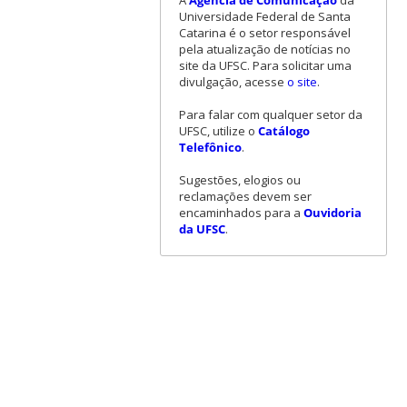
A
Agência de Comunicação
da
Universidade Federal de Santa
Catarina é o setor responsável
pela atualização de notícias no
site da UFSC. Para solicitar uma
divulgação, acesse
o site
.
Para falar com qualquer setor da
UFSC, utilize o
Catálogo
Telefônico
.
Sugestões, elogios ou
reclamações devem ser
encaminhados para a
Ouvidoria
da UFSC
.