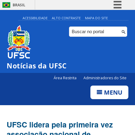
BRASIL
Simplifique!
ACESSIBILIDADE
ALTO CONTRASTE
MAPA DO SITE
Comunica BR
Participe
Acesso à informação
Legislação
Notícias da UFSC
Canais
Área Restrita
Administradores do Site
MENU
UFSC lidera pela primeira vez
associação nacional de