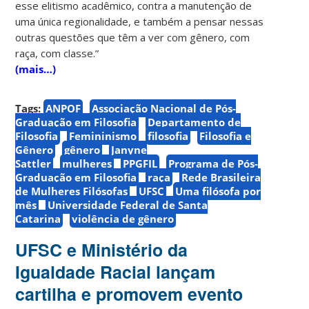
esse elitismo acadêmico, contra a manutenção de
uma única regionalidade, e também a pensar nessas
outras questões que têm a ver com gênero, com
raça, com classe.”
(mais…)
Tags:
ANPOF
Associação Nacional de Pós-
Graduação em Filosofia
Departamento de
Filosofia
Femininismo
filosofia
Filosofia e
Gênero
gênero
Janyne
Sattler
mulheres
PPGFIL
Programa de Pós-
Graduação em Filosofia
raça
Rede Brasileira
de Mulheres Filósofas
UFSC
Uma filósofa por
mês
Universidade Federal de Santa
Catarina
violência de gênero
UFSC e Ministério da
Igualdade Racial lançam
cartilha e promovem evento