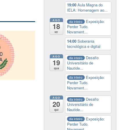
19:00
Aula Magna do
IELA: Homenagem ao...
AGO
Exposição:
dia inteiro
18
Perder Tudo.
Novament...
ter
14:00
Soberania
tecnológica e digital
AGO
Desafio
dia inteiro
19
Universitário de
Nautide...
qua
Exposição:
dia inteiro
Perder Tudo.
Novament...
AGO
Desafio
dia inteiro
20
Universitário de
Nautide...
qui
Exposição:
dia inteiro
Perder Tudo.
Novament...