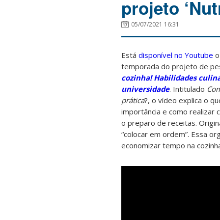
projeto ‘Nut
05/07/2021 16:31
Está
disponível no Youtube
o
temporada do projeto de pe
cozinha! Habilidades culin
universidade
. Intitulado
Com
prática
?, o vídeo explica o q
importância e como realizar 
o preparo de receitas. Origi
“colocar em ordem”. Essa org
economizar tempo na cozinha 