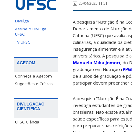
25/04/2025 11:51
Divulga
A pesquisa “Nutrição é na Co
Departamento de Nutrição da
Assine o Divulga
UFSC
Catarina (UFSC) que avalia a
culinárias, à qualidade da di
TV UFSC
insegurança alimentar e à ati
universitários. A pesquisa é
Manuela Mika Jomori
, do 
AGECOM
graduação em Nutrição (
PPG
de alunos de graduação e p
Conheça a Agecom
participar devem preencher
Sugestões e Críticas
A pesquisa “Nutrição É na Co
DIVULGAÇÃO
investiga estudantes de gra
CIENTÍFICA
brasileiras. Não existe atua
saúde específicas para estud
UFSC Ciência
para preparar suas refeições