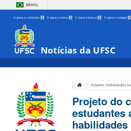
BRASIL
Ir para o conteúdo
1
Ir para o menu
2
Ir para a busca
3
Ir para o rodapé
4
Notícias da UFSC
Assunto: Habilidades cu
Projeto do 
estudantes 
habilidades