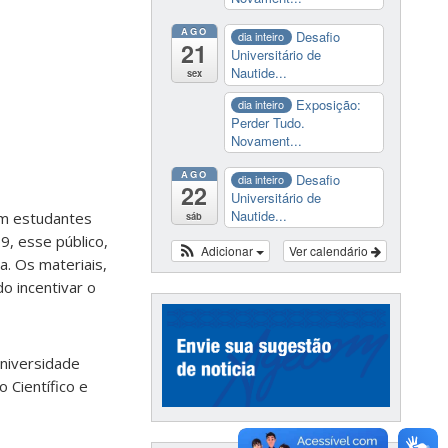
AGO
Desafio
dia inteiro
21
Universitário de
Nautide...
sex
Exposição:
dia inteiro
Perder Tudo.
Novament...
AGO
Desafio
dia inteiro
22
Universitário de
Nautide...
 em estudantes
sáb
9, esse público,
Adicionar
Ver calendário
a. Os materiais,
o incentivar o
niversidade
 Científico e