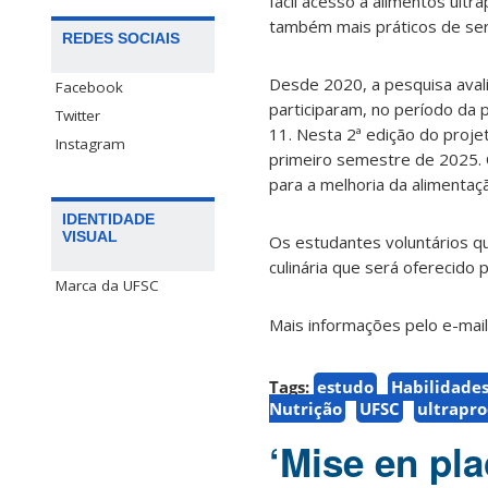
fácil acesso a alimentos ult
também mais práticos de ser
REDES SOCIAIS
Desde 2020, a pesquisa avalia
Facebook
participaram, no período da 
Twitter
11. Nesta 2ª edição do projet
Instagram
primeiro semestre de 2025. 
para a melhoria da alimentaç
IDENTIDADE
VISUAL
Os estudantes voluntários q
culinária que será oferecido
Marca da UFSC
Mais informações pelo e-mai
Tags:
estudo
Habilidades
Nutrição
UFSC
ultrapro
‘Mise en pl