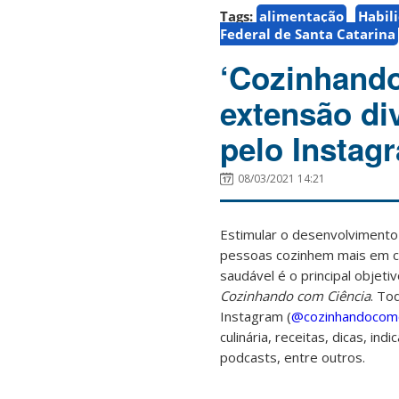
Tags:
alimentação
Habil
Federal de Santa Catarina
‘Cozinhando
extensão div
pelo Instag
08/03/2021 14:21
Estimular o desenvolvimento 
pessoas cozinhem mais em c
saudável é o principal objet
Cozinhando com Ciência
.
Tod
Instagram (
@cozinhandocomc
culinária, receitas, dicas, indi
podcasts, entre outros.