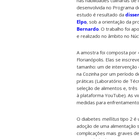
nas habilidades culinárias de
desenvolvida no Programa de
estudo é resultado da
disse
Elpo
, sob a orientação da p
Bernardo
. O trabalho foi a
e realizado no âmbito no Nú
A amostra foi composta por
Florianópolis. Elas se inscre
tamanho: um de intervenção e
na Cozinha por um período de
práticas (Laboratório de Téc
seleção de alimentos e, três
à plataforma YouTube). As vi
medidas para enfrentamento 
O diabetes
mellitus
tipo 2 é 
adoção de uma alimentação s
complicações mais graves de