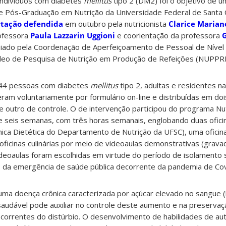
 indivíduos com diabetes
mellitus
tipo 2 (DM2) foi o objetivo de 
 Pós-Graduação em Nutrição da Universidade Federal de Santa C
rtação defendida
em outubro pela nutricionista
Clarice Marian
rofessora
Paula Lazzarin Uggioni
e coorientação da professora
G
poiado pela Coordenação de Aperfeiçoamento de Pessoal de Nível
cleo de Pesquisa de Nutrição em Produção de Refeições (NUPPR
 44 pessoas com diabetes
mellitus
tipo 2, adultas e residentes n
veram voluntariamente por formulário on-line e distribuídas em doi
 outro de controle. O de intervenção participou do programa Nutr
 seis semanas, com três horas semanais, englobando duas oficina
nica Dietética do Departamento de Nutrição da UFSC), uma ofici
 oficinas culinárias por meio de videoaulas demonstrativas (grava
deoaulas foram escolhidas em virtude do período de isolamento s
da emergência de saúde pública decorrente da pandemia de Cov
uma doença crônica caracterizada por açúcar elevado no sangue (h
audável pode auxiliar no controle deste aumento e na preservaç
correntes do distúrbio. O desenvolvimento de habilidades de au