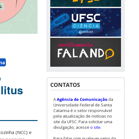
ina
o
CONTATOS
litus
A
Agência de Comunicação
da
Universidade Federal de Santa
Catarina é o setor responsável
pela atualização de notícias no
site da UFSC. Para solicitar uma
divulgação, acesse
o site
.
Cozinha (NCC) e
Para falar com qualquer setor da