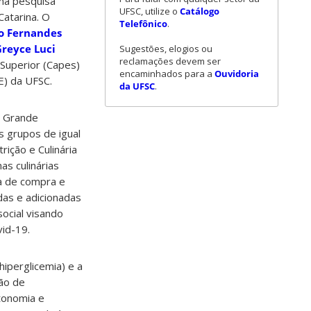
uma pesquisa
UFSC, utilize o
Catálogo
atarina. O
Telefônico
.
o Fernandes
reyce Luci
Sugestões, elogios ou
reclamações devem ser
 Superior (Capes)
encaminhados para a
Ouvidoria
E) da UFSC.
da UFSC
.
a Grande
s grupos de igual
ição e Culinária
s culinárias
na de compra e
das e adicionadas
ocial visando
id-19.
iperglicemia) e a
ão de
tonomia e