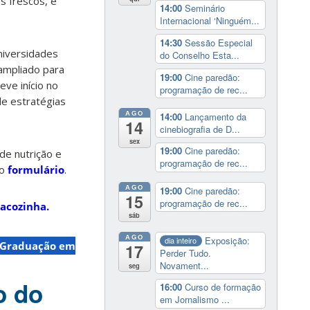
s frescos, e
14:00
Seminário
Internacional ‘Ninguém...
14:30
Sessão Especial
universidades
do Conselho Esta...
 ampliado para
19:00
Cine paredão:
eve início no
programação de rec...
e estratégias
AGO
14:00
Lançamento da
14
cinebiografia de D...
sex
19:00
Cine paredão:
de nutrição e
programação de rec...
 o
formulário
.
AGO
19:00
Cine paredão:
15
programação de rec...
acozinha.
sáb
AGO
Exposição:
dia inteiro
-Graduação em
17
Perder Tudo.
Novament...
seg
o do
16:00
Curso de formação
em Jornalismo ...