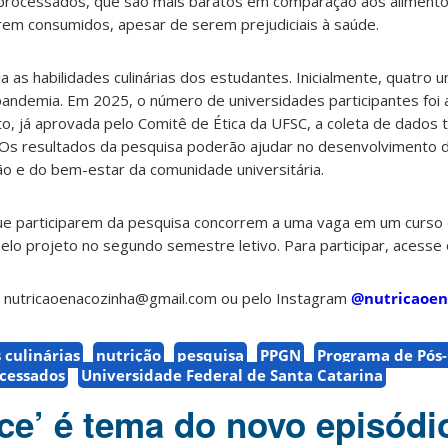
raprocessados, que são mais baratos em comparação aos alimento
em consumidos, apesar de serem prejudiciais à saúde.
 as habilidades culinárias dos estudantes. Inicialmente, quatro 
pandemia. Em 2025, o número de universidades participantes foi
o, já aprovada pelo Comitê de Ética da UFSC, a coleta de dados t
Os resultados da pesquisa poderão ajudar no desenvolvimento d
ão e do bem-estar da comunidade universitária.
ue participarem da pesquisa concorrem a uma vaga em um curso 
 pelo projeto no segundo semestre letivo. Para participar, acesse
l nutricaoenacozinha@gmail.com ou pelo Instagram
@nutricaoen
 culinárias
nutrição
pesquisa
PPGN
Programa de Pós
cessados
Universidade Federal de Santa Catarina
ace’ é tema do novo episódi