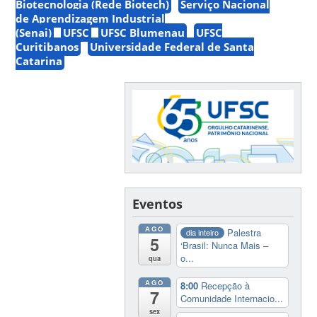
Biotecnologia (Rede Biotech)
Serviço Nacional
de Aprendizagem Industrial
(Senai)
UFSC
UFSC Blumenau
UFSC
Curitibanos
Universidade Federal de Santa
Catarina
Eventos
AGO
Palestra
dia inteiro
5
‘Brasil: Nunca Mais –
o...
qua
AGO
8:00
Recepção à
7
Comunidade Internacio...
sex