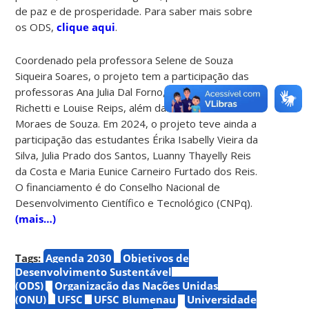
de paz e de prosperidade. Para saber mais sobre
os ODS,
clique aqui
.
Coordenado pela professora Selene de Souza
Siqueira Soares, o projeto tem a participação das
professoras Ana Julia Dal Forno, Graziela Piccoli
Richetti e Louise Reips, além da bolsista Vitória
Moraes de Souza. Em 2024, o projeto teve ainda a
participação das estudantes Érika Isabelly Vieira da
Silva, Julia Prado dos Santos, Luanny Thayelly Reis
da Costa e Maria Eunice Carneiro Furtado dos Reis.
O financiamento é do Conselho Nacional de
Desenvolvimento Científico e Tecnológico (CNPq).
(mais…)
Tags:
Agenda 2030
Objetivos de
Desenvolvimento Sustentável
(ODS)
Organização das Nações Unidas
(ONU)
UFSC
UFSC Blumenau
Universidade