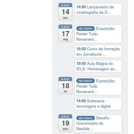
AGO
14:00
Lançamento da
14
cinebiografia de D...
sex
AGO
Exposição:
dia inteiro
17
Perder Tudo.
Novament...
seg
16:00
Curso de formação
em Jornalismo ...
19:00
Aula Magna do
IELA: Homenagem ao...
AGO
Exposição:
dia inteiro
18
Perder Tudo.
Novament...
ter
14:00
Soberania
tecnológica e digital
AGO
Desafio
dia inteiro
19
Universitário de
Nautide...
qua