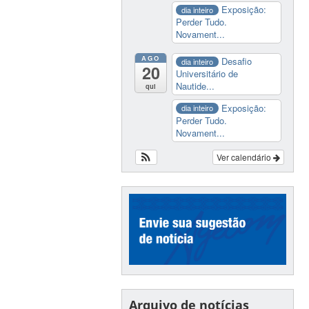
Exposição:
dia inteiro
Perder Tudo.
Novament...
AGO
Desafio
dia inteiro
20
Universitário de
Nautide...
qui
Exposição:
dia inteiro
Perder Tudo.
Novament...
Ver calendário
Arquivo de notícias