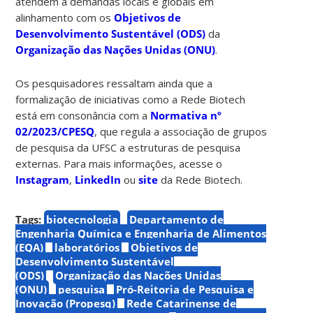
atendem a demandas locais e globais em
alinhamento com os
Objetivos de
Desenvolvimento Sustentável (ODS)
da
Organização das Nações Unidas (ONU)
.
Os pesquisadores ressaltam ainda que a
formalização de iniciativas como a Rede Biotech
está em consonância com a
Normativa nº
02/2023/CPESQ
, que regula a associação de grupos
de pesquisa da UFSC a estruturas de pesquisa
externas. Para mais informações, acesse o
Instagram
,
LinkedIn
ou
site
da Rede Biotech.
Tags:
biotecnologia
Departamento de
Engenharia Química e Engenharia de Alimentos
(EQA)
laboratórios
Objetivos de
Desenvolvimento Sustentável
(ODS)
Organização das Nações Unidas
(ONU)
pesquisa
Pró-Reitoria de Pesquisa e
Inovação (Propesq)
Rede Catarinense de