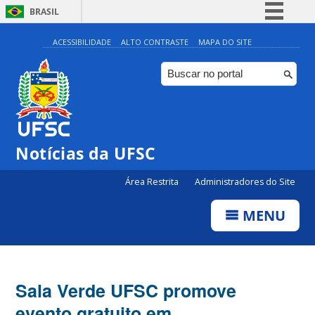
BRASIL
Simplifique!
ACESSIBILIDADE
ALTO CONTRASTE
MAPA DO SITE
Comunica BR
Participe
Acesso à informação
Legislação
Notícias da UFSC
Canais
Área Restrita
Administradores do Site
MENU
Sala Verde UFSC promove
evento gratuito em