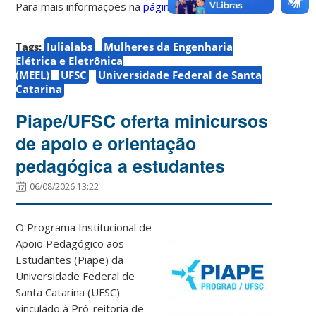
Para mais informações na
página
.
Tags:
Julialabs
Mulheres da Engenharia
Elétrica e Eletrônica
(MEEL)
UFSC
Universidade Federal de Santa
Catarina
Piape/UFSC oferta minicursos
de apoio e orientação
pedagógica a estudantes
06/08/2026 13:22
O Programa Institucional de
Apoio Pedagógico aos
Estudantes (Piape) da
Universidade Federal de
Santa Catarina (UFSC)
vinculado à Pró-reitoria de