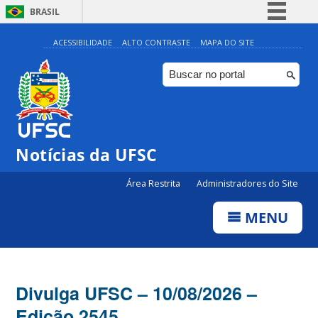
BRASIL
Simplifique!
ACESSIBILIDADE
ALTO CONTRASTE
MAPA DO SITE
Comunica BR
Participe
Acesso à informação
Legislação
Notícias da UFSC
Canais
Área Restrita
Administradores do Site
MENU
Divulga UFSC – 10/08/2026 –
Edição 2545