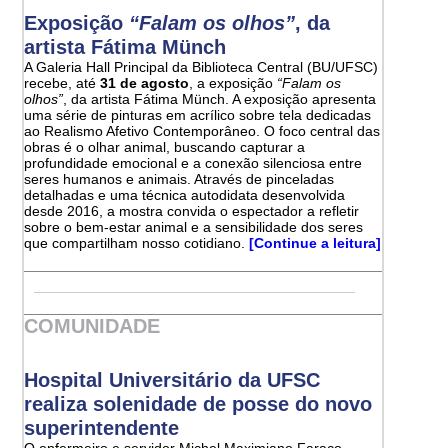
Exposição
“Falam os olhos”
, da
artista Fátima Münch
A Galeria Hall Principal da Biblioteca Central (BU/UFSC)
recebe, até
31 de agosto
, a exposição
“Falam os
olhos”
, da artista Fátima Münch. A exposição apresenta
uma série de pinturas em acrílico sobre tela dedicadas
ao Realismo Afetivo Contemporâneo. O foco central das
obras é o olhar animal, buscando capturar a
profundidade emocional e a conexão silenciosa entre
seres humanos e animais. Através de pinceladas
detalhadas e uma técnica autodidata desenvolvida
desde 2016, a mostra convida o espectador a refletir
sobre o bem-estar animal e a sensibilidade dos seres
que compartilham nosso cotidiano.
[Continue a leitura]
COMUNIDADE
Hospital Universitário da UFSC
realiza solenidade de posse do novo
superintendente
O enfermeiro e servidor Michel Maximiano Faraco