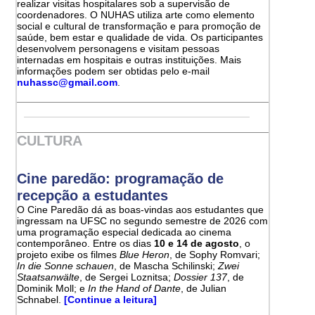
realizar visitas hospitalares sob a supervisão de
coordenadores. O NUHAS utiliza arte como elemento
social e cultural de transformação e para promoção de
saúde, bem estar e qualidade de vida. Os participantes
desenvolvem personagens e visitam pessoas
internadas em hospitais e outras instituições. Mais
informações podem ser obtidas pelo e-mail
nuhassc@gmail.com
.
CULTURA
Cine paredão: programação de
recepção a estudantes
O Cine Paredão dá as boas-vindas aos estudantes que
ingressam na UFSC no segundo semestre de 2026 com
uma programação especial dedicada ao cinema
contemporâneo. Entre os dias
10 e 14 de agosto
, o
projeto exibe os filmes
Blue Heron
, de Sophy Romvari;
In die Sonne schauen
, de Mascha Schilinski;
Zwei
Staatsanwälte
, de Sergei Loznitsa;
Dossier 137
, de
Dominik Moll; e
In the Hand of Dante
, de Julian
Schnabel.
[Continue a leitura]