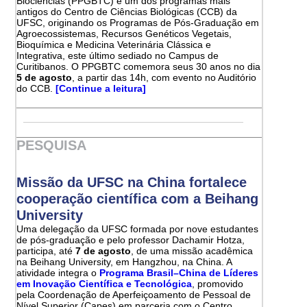
Biociências (PPGBTC) é um dos programas mais
antigos do Centro de Ciências Biológicas (CCB) da
UFSC, originando os Programas de Pós-Graduação em
Agroecossistemas, Recursos Genéticos Vegetais,
Bioquímica e Medicina Veterinária Clássica e
Integrativa, este último sediado no Campus de
Curitibanos. O PPGBTC comemora seus 30 anos no dia
5 de agosto
, a partir das 14h, com evento no Auditório
do CCB.
[Continue a leitura]
PESQUISA
Missão da UFSC na China fortalece
cooperação científica com a Beihang
University
Uma delegação da UFSC formada por nove estudantes
de pós-graduação e pelo professor Dachamir Hotza,
participa, até
7 de agosto
, de uma missão acadêmica
na Beihang University, em Hangzhou, na China. A
atividade integra o
Programa Brasil–China de Líderes
em Inovação Científica e Tecnológica
, promovido
pela Coordenação de Aperfeiçoamento de Pessoal de
Nível Superior (Capes) em parceria com o Centro