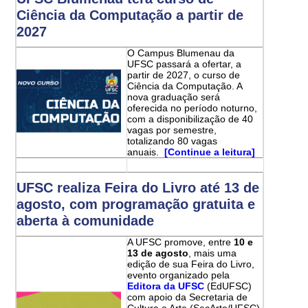
Ciência da Computação a partir de
2027
O Campus Blumenau da
UFSC passará a ofertar, a
partir de 2027, o curso de
Ciência da Computação. A
nova graduação será
oferecida no período noturno,
com a disponibilização de 40
vagas por semestre,
totalizando 80 vagas
anuais.
[Continue a leitura]
UFSC realiza Feira do Livro até 13 de
agosto, com programação gratuita e
aberta à comunidade
A UFSC promove, entre
10 e
13 de agosto
, mais uma
edição de sua Feira do Livro,
evento organizado pela
Editora da UFSC
(EdUFSC)
com apoio da Secretaria de
Cultura e Arte (SecArte/UFSC).