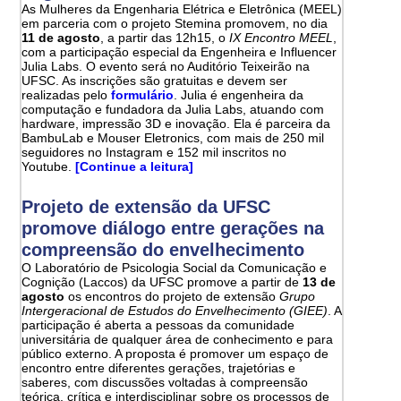
As Mulheres da Engenharia Elétrica e Eletrônica (MEEL)
em parceria com o projeto Stemina promovem, no dia
11 de agosto
, a partir das 12h15, o
IX Encontro MEEL
,
com a participação especial da Engenheira e Influencer
Julia Labs. O evento será no Auditório Teixeirão na
UFSC. As inscrições são gratuitas e devem ser
realizadas pelo
formulário
. Julia é engenheira da
computação e fundadora da Julia Labs, atuando com
hardware, impressão 3D e inovação. Ela é parceira da
BambuLab e Mouser Eletronics, com mais de 250 mil
seguidores no Instagram e 152 mil inscritos no
Youtube.
[Continue a leitura]
Projeto de extensão da UFSC
promove diálogo entre gerações na
compreensão do envelhecimento
O Laboratório de Psicologia Social da Comunicação e
Cognição (Laccos) da UFSC promove a partir de
13 de
agosto
os encontros do projeto de extensão
Grupo
Intergeracional de Estudos do Envelhecimento (GIEE)
. A
participação é aberta a pessoas da comunidade
universitária de qualquer área de conhecimento e para
público externo. A proposta é promover um espaço de
encontro entre diferentes gerações, trajetórias e
saberes, com discussões voltadas à compreensão
teórica, crítica e interdisciplinar sobre os processos de