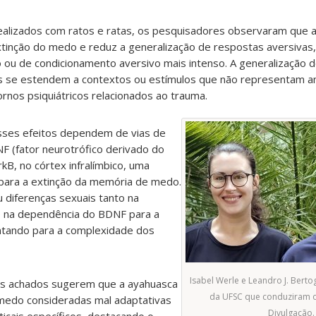
alizados com ratos e ratas, os pesquisadores observaram que a
 extinção do medo e reduz a generalização de respostas aversiv
o ou de condicionamento aversivo mais intenso. A generalização
s se estendem a contextos ou estímulos que não representam a
os psiquiátricos relacionados ao trauma.
sses efeitos dependem de vias de
F (fator neurotrófico derivado do
kB, no córtex infralímbico, uma
 para a extinção da memória de medo.
 diferenças sexuais tanto na
o na dependência do BDNF para a
ntando para a complexidade dos
Isabel Werle e Leandro J. Berto
os achados sugerem que a ayahuasca
da UFSC que conduziram o
edo consideradas mal adaptativas
Divulgação.