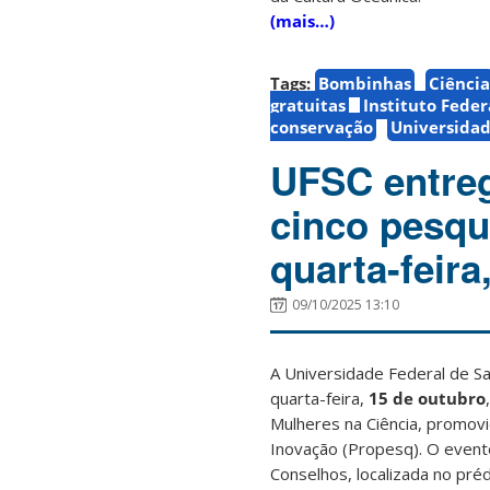
(mais…)
Tags:
Bombinhas
Ciência
gratuitas
Instituto Feder
conservação
Universidad
UFSC entreg
cinco pesqu
quarta-feira
09/10/2025 13:10
A Universidade Federal de S
quarta-feira,
15 de outubro
Mulheres na Ciência, promovi
Inovação (Propesq). O evento
Conselhos, localizada no préd