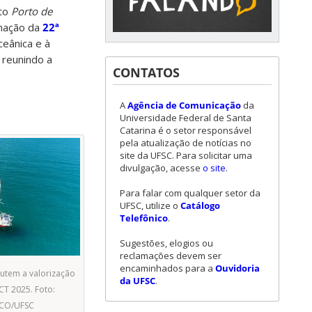
nto
Porto de
mação da
22ª
ceânica e à
 reunindo a
CONTATOS
A
Agência de Comunicação
da
Universidade Federal de Santa
Catarina é o setor responsável
pela atualização de notícias no
site da UFSC. Para solicitar uma
divulgação, acesse
o site
.
Para falar com qualquer setor da
UFSC, utilize o
Catálogo
Telefônico
.
Sugestões, elogios ou
reclamações devem ser
encaminhados para a
Ouvidoria
cutem a valorização
da UFSC
.
CT 2025. Foto:
ECO/UFSC