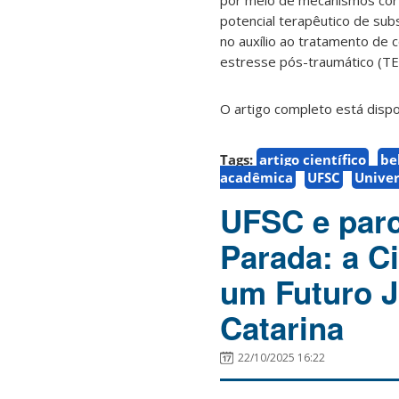
por meio de mecanismos cort
potencial terapêutico de sub
no auxílio ao tratamento de
estresse pós-traumático (TE
O artigo completo está disp
Tags:
artigo científico
be
acadêmica
UFSC
Univer
UFSC e parc
Parada: a C
um Futuro J
Catarina
22/10/2025 16:22