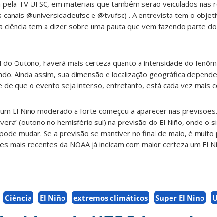
a pela TV UFSC, em materiais que também serão veiculados nas r
canais @universidadeufsc e @tvufsc) . A entrevista tem o objeti
a ciência tem a dizer sobre uma pauta que vem fazendo parte do 
nal do Outono, haverá mais certeza quanto a intensidade do fen
o. Ainda assim, sua dimensão e localização geográfica depend
e de que o evento seja intenso, entretanto, está cada vez mais c
e um El Niño moderado a forte começou a aparecer nas previsões.
vera’ (outono no hemisfério sul) na previsão do El Niño, onde o s
ode mudar. Se a previsão se mantiver no final de maio, é muito 
es mais recentes da NOAA já indicam com maior certeza um El Niño
Ciência
El Niño
extremos climáticos
Super El Nino
U