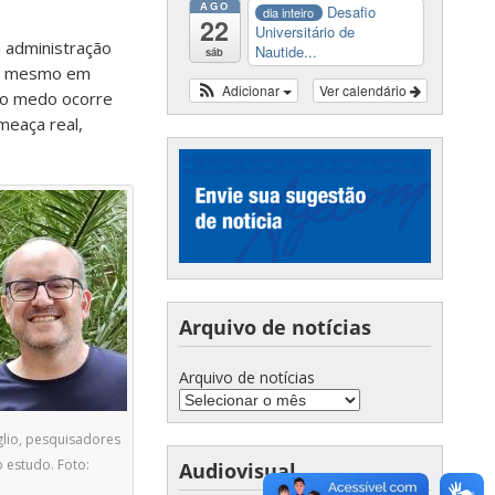
AGO
Desafio
dia inteiro
22
Universitário de
 administração
Nautide...
sáb
as, mesmo em
Adicionar
Ver calendário
 do medo ocorre
meaça real,
Arquivo de notícias
Arquivo de notícias
glio, pesquisadores
 estudo. Foto:
Audiovisual