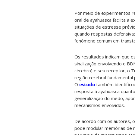
Por meio de experimentos re
oral de ayahuasca facilita a
situações de estresse prévi
quando respostas defensiva
fenômeno comum em transtorn
Os resultados indicam que e
sinalização envolvendo o BDN
cérebro) e seu receptor, o Tr
região cerebral fundamental
O
estudo
também identificou
resposta à ayahuasca quant
generalização do medo, apo
mecanismos envolvidos.
De acordo com os autores, 
pode modular memórias de m