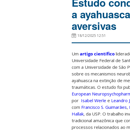
Estudo cond
a ayahuasca
aversivas
18/12/2025 12:51
Um
artigo científico
liderad
Universidade Federal de San
com a Universidade de São P
sobre os mecanismos neurobi
ayahuasca na extinção de me
traumáticas. O estudo foi pu
European Neuropsychopharm
por
Isabel Werle
e
Leandro J
com
Francisco S. Guimarães
,
Hallak
,
da USP. O trabalho in
tradicional amazônica que co
processos relacionados ao 