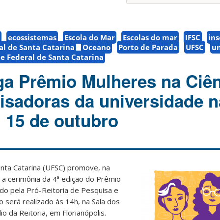
ecossistemas
Escola do Mar
Escolas do mar
IFSC
ins
al de Santa Catarina
Oceano
Porto de Parada
UFSC
un
e Federal de Santa Catarina
a Prêmio Mulheres na Ciên
isadoras da universidade n
, 15 de outubro
anta Catarina (UFSC) promove, na
, a cerimônia da 4ª edição do Prêmio
do pela Pró-Reitoria de Pesquisa e
 será realizado às 14h, na Sala dos
io da Reitoria, em Florianópolis.