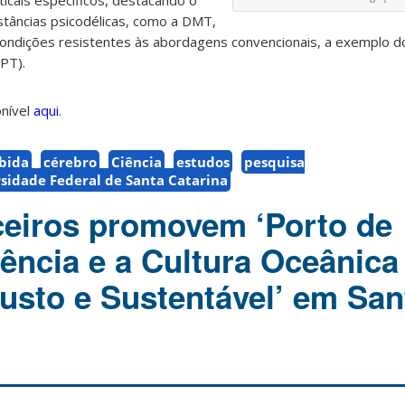
icais específicos, destacando o
stâncias psicodélicas, como a DMT,
 condições resistentes às abordagens convencionais, a exemplo d
PT).
onível
aqui
.
bida
cérebro
Ciência
estudos
pesquisa
sidade Federal de Santa Catarina
eiros promovem ‘Porto de
iência e a Cultura Oceânica
usto e Sustentável’ em San