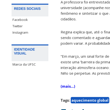
A professora foi entrevistad
universidade (acompanhe nos 
REDES SOCIAIS
fenômeno e sintetizar o que 
cidadãos.
Facebook
Twitter
Regina explica que, até o fi
Instagram
sendo comentado e aguardand
podem variar. A probabilidad
IDENTIDADE
VISUAL
“Em março, um sinal forte d
existe uma ‘barreira da prima
Marca da UFSC
interação atmosfera-oceano p
Niño se perpetue. As previsõ
(mais…)
Tags:
aquecimento global