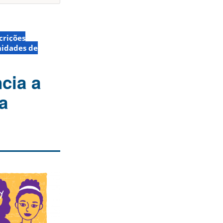
crições
idades de
cia a
a