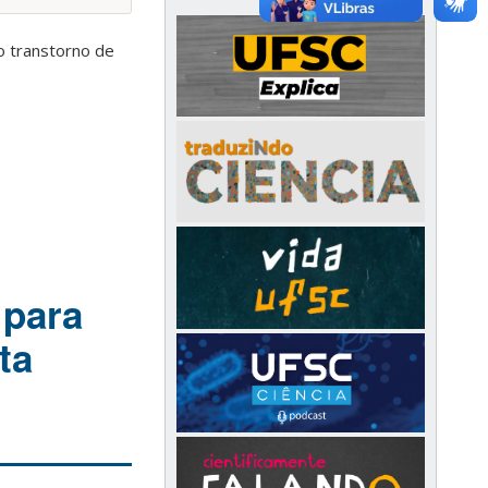
o transtorno de
 para
ta