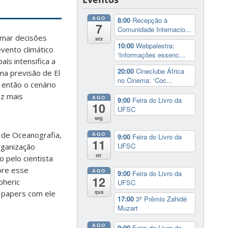
AGO
8:00
Recepção à
7
Comunidade Internacio...
omar decisões
sex
10:00
Webpalestra:
vento climático
‘Informações essenc...
ís intensifica a
20:00
Cineclube África
ma previsão de El
no Cinema: ‘Coc...
 então o cenário
ez mais
AGO
9:00
Feira do Livro da
10
UFSC
seg
 de Oceanografia,
AGO
9:00
Feira do Livro da
11
UFSC
rganização
ter
 pelo cientista
bre esse
AGO
9:00
Feira do Livro da
12
pheric
UFSC
qua
a papers com ele
17:00
3º Prêmio Zahidé
Muzart
AGO
9:00
Feira do Livro da