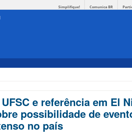
Simplifique!
Comunica BR
Parti
a UFSC e referência em El N
obre possibilidade de event
tenso no país