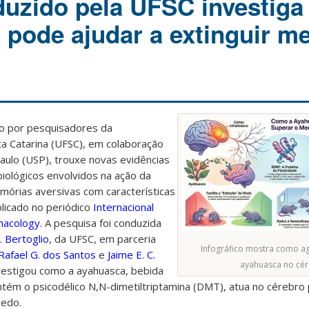
uzido pela UFSC investig
 pode ajudar a extinguir m
o por pesquisadores da
ta Catarina (UFSC), em colaboração
aulo (USP), trouxe novas evidências
ológicos envolvidos na ação da
mórias aversivas com características
blicado no periódico
Internacional
acology.
A pesquisa foi conduzida
. Bertoglio
,
da UFSC, em parceria
Infográfico mostra como ag
Rafael G. dos Santos
e
Jaime E. C.
ayahuasca no cér
vestigou como a ayahuasca, bebida
ntém o psicodélico N,N-dimetiltriptamina (DMT), atua no cérebro
medo.