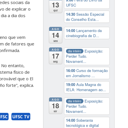
edes sociais da
13
UFSC
vo de explicar o
qui
14:30
Sessão Especial
dia a dia dos
do Conselho Esta...
AGO
14:00
Lançamento da
14
cinebiografia de D...
ômeno que vem
sex
em de fatores que
onfirmada.
AGO
Exposição:
dia inteiro
17
Perder Tudo.
Novament...
seg
 No entanto,
16:00
Curso de formação
istema físico de
em Jornalismo ...
provável que o El
19:00
Aula Magna do
 forte”, explica.
IELA: Homenagem ao...
AGO
Exposição:
dia inteiro
18
Perder Tudo.
Novament...
ter
FSC
UFSC TV
14:00
Soberania
tecnológica e digital