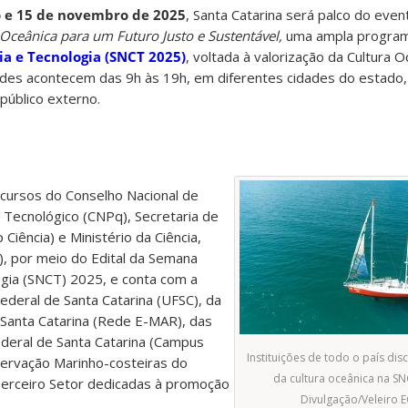
o e 15 de novembro de 2025
, Santa Catarina será palco do eve
a Oceânica para um Futuro Justo e Sustentável,
uma ampla progra
a e Tecnologia (SNCT 2025)
, voltada à valorização da Cultura O
dades acontecem das 9h às 19h, em diferentes cidades do estado,
público externo.
recursos do Conselho Nacional de
 Tecnológico (CNPq), Secretaria de
Ciência) e Ministério da Ciência,
), por meio do Edital da Semana
ogia (SNCT) 2025, e conta com a
Federal de Santa Catarina (UFSC), da
Santa Catarina (Rede E-MAR), das
Federal de Santa Catarina (Campus
Instituições de todo o país dis
servação Marinho-costeiras do
da cultura oceânica na SN
 Terceiro Setor dedicadas à promoção
Divulgação/Veleiro 