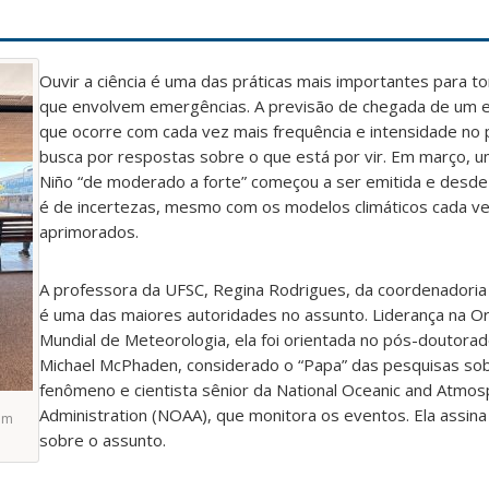
Ouvir a ciência é uma das práticas mais importantes para t
que envolvem emergências. A previsão de chegada de um e
que ocorre com cada vez mais frequência e intensidade no pa
busca por respostas sobre o que está por vir. Em março, u
Niño “de moderado a forte” começou a ser emitida e desde
é de incertezas, mesmo com os modelos climáticos cada v
aprimorados.
A professora da UFSC, Regina Rodrigues, da coordenadoria
é uma das maiores autoridades no assunto. Liderança na O
Mundial de Meteorologia, ela foi orientada no pós-doutorado
Michael McPhaden, considerado o “Papa” das pesquisas so
fenômeno e cientista sênior da National Oceanic and Atmos
Administration (NOAA), que monitora os eventos. Ela assin
em
sobre o assunto.