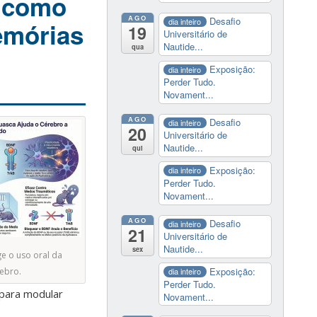
a como
AGO
Desafio
dia inteiro
emórias
19
Universitário de
Nautide...
qua
Exposição:
dia inteiro
Perder Tudo.
Novament...
AGO
Desafio
dia inteiro
20
Universitário de
Nautide...
qui
Exposição:
dia inteiro
Perder Tudo.
Novament...
AGO
Desafio
dia inteiro
21
Universitário de
Nautide...
sex
e o uso oral da
Exposição:
ebro.
dia inteiro
Perder Tudo.
 para modular
Novament...