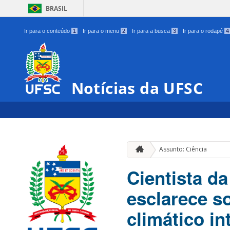
BRASIL
Ir para o conteúdo
1
Ir para o menu
2
Ir para a busca
3
Ir para o rodapé
4
Notícias da UFSC
Assunto: Ciência
Cientista d
esclarece s
climático in