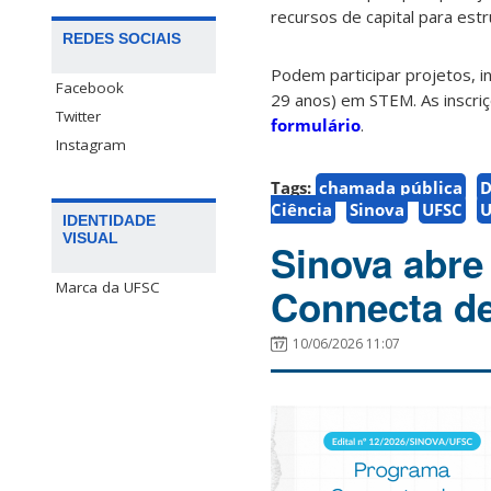
recursos de capital para est
REDES SOCIAIS
Podem participar projetos, i
Facebook
29 anos) em STEM. As inscriç
Twitter
formulário
.
Instagram
Tags:
chamada pública
D
Ciência
Sinova
UFSC
U
IDENTIDADE
VISUAL
Sinova abre
Marca da UFSC
Connecta de
10/06/2026 11:07