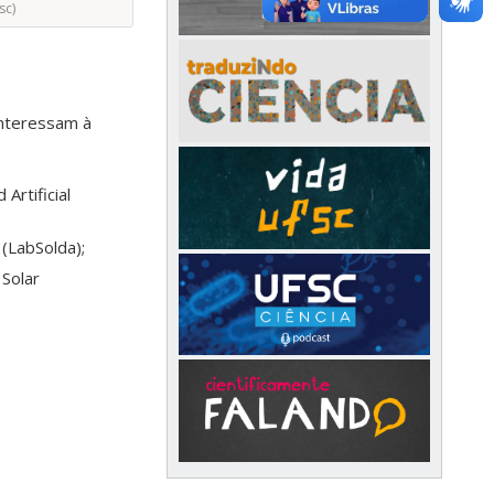
sc)
nteressam à
Artificial
(LabSolda);
 Solar