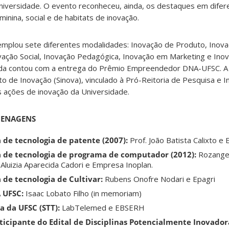
niversidade. O evento reconheceu, ainda, os destaques em difer
inina, social e de habitats de inovação.
emplou sete diferentes modalidades: Inovação de Produto, Inov
ovação Social, Inovação Pedagógica, Inovação em Marketing e In
nda contou com a entrega do Prêmio Empreendedor DNA-UFSC. A 
 de Inovação (Sinova), vinculado à Pró-Reitoria de Pesquisa e 
s ações de inovação da Universidade.
MENAGENS
 de tecnologia de patente (2007):
Prof. João Batista Calixto e
a de tecnologia de programa de computador (2012):
Rozangel
 Aluizia Aparecida Cadori e Empresa Inoplan.
 de tecnologia de Cultivar:
Rubens Onofre Nodari e Epagri
 UFSC:
Isaac Lobato Filho (in memoriam)
a da UFSC (STT):
LabTelemed e EBSERH
ticipante do Edital de Disciplinas Potencialmente Inovador