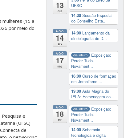
13
UFSC
qui
14:30
Sessão Especial
do Conselho Esta...
s mulheres (15 a
2026 por meio do
AGO
14:00
Lançamento da
14
cinebiografia de D...
sex
AGO
Exposição:
dia inteiro
17
Perder Tudo.
Novament...
seg
16:00
Curso de formação
em Jornalismo ...
19:00
Aula Magna do
IELA: Homenagem ao...
AGO
Exposição:
dia inteiro
18
Perder Tudo.
e Pesquisa e
Novament...
ter
atarina (UFSC)
14:00
Soberania
a Connecta de
tecnológica e digital
tato, o networking