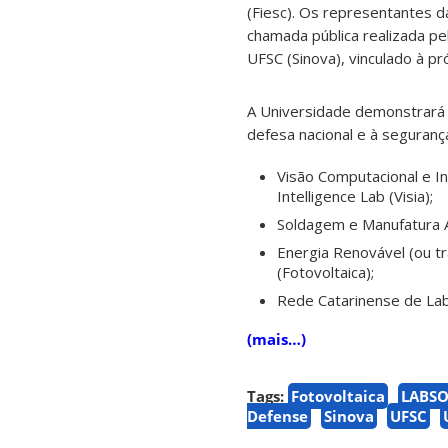
(Fiesc). Os representantes 
chamada pública realizada p
UFSC (Sinova), vinculado à p
A Universidade demonstrará
defesa nacional e à seguranç
Visão Computacional e Inte
Intelligence Lab (Visia);
Soldagem e Manufatura A
Energia Renovável (ou tr
(Fotovoltaica);
Rede Catarinense de Lab
(mais…)
Tags:
Fotovoltaica
LABS
Defense
Sinova
UFSC