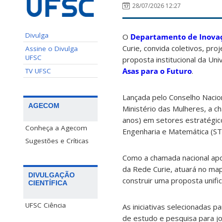
28/07/2026 12:27
Divulga
O
Departamento de Inovaç
Curie, convida coletivos, pr
Assine o Divulga
UFSC
proposta institucional da Un
Asas para o Futuro
.
TV UFSC
Lançada pelo Conselho Nacio
AGECOM
Ministério das Mulheres, a c
anos) em setores estratégic
Conheça a Agecom
Engenharia e Matemática (STEM
Sugestões e Críticas
Como a chamada nacional apoi
da Rede Curie, atuará no ma
DIVULGAÇÃO
construir uma proposta unifi
CIENTÍFICA
UFSC Ciência
As iniciativas selecionadas 
de estudo e pesquisa para jo