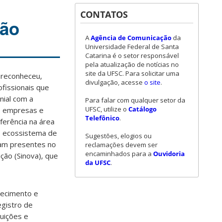
CONTATOS
ção
A
Agência de Comunicação
da
Universidade Federal de Santa
Catarina é o setor responsável
pela atualização de notícias no
site da UFSC. Para solicitar uma
 reconheceu,
divulgação, acesse
o site
.
ofissionais que
nial com a
Para falar com qualquer setor da
UFSC, utilize o
Catálogo
s, empresas e
Telefônico
.
ferência na área
o ecossistema de
Sugestões, elogios ou
ram presentes no
reclamações devem ser
encaminhados para a
Ouvidoria
ão (Sinova), que
da UFSC
.
hecimento e
egistro de
tuições e