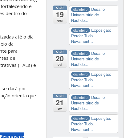
 fortalecendo e
AGO
Desafio
dia inteiro
19
es dentro do
Universitário de
Nautide...
qua
Exposição:
dia inteiro
Perder Tudo.
izadas até o dia
Novament...
meio da
nte para
AGO
Desafio
dia inteiro
20
ntes de
Universitário de
Nautide...
trativas (TAEs) e
qui
Exposição:
dia inteiro
Perder Tudo.
Novament...
 se dará por
ização orienta que
AGO
Desafio
dia inteiro
21
Universitário de
Nautide...
sex
Exposição:
dia inteiro
Perder Tudo.
Novament...
 Pesquisa e