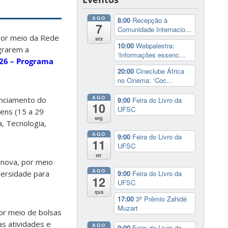
AGO
8:00
Recepção à
7
Comunidade Internacio...
 por meio da Rede
sex
10:00
Webpalestra:
egrarem a
‘Informações essenc...
26 – Programa
20:00
Cineclube África
no Cinema: ‘Coc...
AGO
anciamento do
9:00
Feira do Livro da
10
UFSC
vens (15 a 29
seg
, Tecnologia,
AGO
9:00
Feira do Livro da
11
UFSC
ter
inova, por meio
AGO
versidade para
9:00
Feira do Livro da
12
UFSC
qua
17:00
3º Prêmio Zahidé
Muzart
or meio de bolsas
as atividades e
AGO
9:00
Feira do Livro da