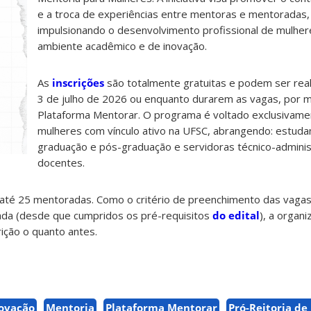
e a troca de experiências entre mentoras e mentoradas,
impulsionando o desenvolvimento profissional de mulher
ambiente acadêmico e de inovação.
As
inscrições
são totalmente gratuitas e podem ser real
3 de julho de 2026 ou enquanto durarem as vagas, por 
Plataforma Mentorar. O programa é voltado exclusivame
mulheres com vínculo ativo na UFSC, abrangendo: estuda
graduação e pós-graduação e servidoras técnico-adminis
docentes.
 até 25 mentoradas. Como o critério de preenchimento das vagas
ada (desde que cumpridos os pré-requisitos
do edital
), a organ
rição o quanto antes.
ovação
Mentoria
Plataforma Mentorar
Pró-Reitoria de