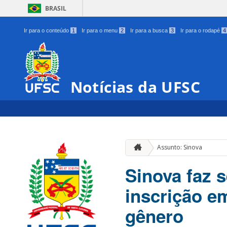
BRASIL
Ir para o conteúdo
1
Ir para o menu
2
Ir para a busca
3
Ir para o rodapé
4
Notícias da UFSC
Assunto: Sinova
Sinova faz 
inscrição e
gênero