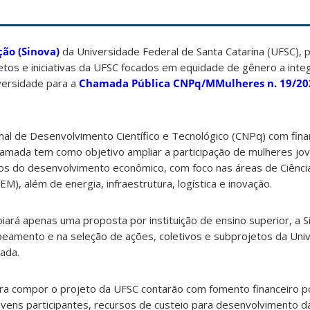
ão (Sinova)
da Universidade Federal de Santa Catarina (UFSC),
ojetos e iniciativas da UFSC focados em equidade de gênero a int
iversidade para a
Chamada Pública CNPq/MMulheres n. 19/20
nal de Desenvolvimento Científico e Tecnológico (CNPq) com fin
hamada tem como objetivo ampliar a participação de mulheres jo
os do desenvolvimento econômico, com foco nas áreas de Ciência
), além de energia, infraestrutura, logística e inovação.
ará apenas uma proposta por instituição de ensino superior, a S
peamento e na seleção de ações, coletivos e subprojetos da Uni
cada.
para compor o projeto da UFSC contarão com fomento financeiro p
vens participantes, recursos de custeio para desenvolvimento d