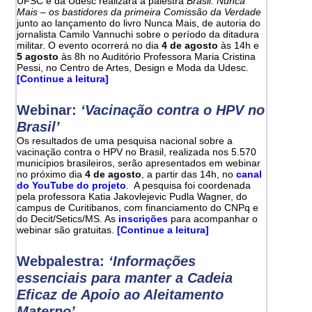
UFSC e da Udesc realizará a palestra
Brasil: Nunca
Mais – os bastidores da primeira Comissão da Verdade
junto ao lançamento do livro Nunca Mais, de autoria do
jornalista Camilo Vannuchi sobre o período da ditadura
militar. O evento ocorrerá no dia
4 de agosto
às 14h e
5 agosto
às 8h no Auditório Professora Maria Cristina
Pessi, no Centro de Artes, Design e Moda da Udesc.
[Continue a leitura]
Webinar:
‘Vacinação contra o HPV no
Brasil’
Os resultados de uma pesquisa nacional sobre a
vacinação contra o HPV no Brasil, realizada nos 5.570
municípios brasileiros, serão apresentados em webinar
no próximo dia
4 de agosto
, a partir das 14h, no
canal
do YouTube do projeto
. A pesquisa foi coordenada
pela professora Katia Jakovlejevic Pudla Wagner, do
campus de Curitibanos, com financiamento do CNPq e
do Decit/Setics/MS. As
inscrições
para acompanhar o
webinar são gratuitas.
[Continue a leitura]
Webpalestra:
‘Informações
essenciais para manter a Cadeia
Eficaz de Apoio ao Aleitamento
Materno’