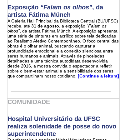
Exposição
“Falam os olhos”
, da
artista Fátima Münch
A Galeria Hall Principal da Biblioteca Central (BU/UFSC)
recebe, até
31 de agosto
, a exposição
“Falam os
olhos”
, da artista Fátima Münch. A exposição apresenta
uma série de pinturas em acrílico sobre tela dedicadas
ao Realismo Afetivo Contemporâneo. O foco central das
obras é o olhar animal, buscando capturar a
profundidade emocional e a conexão silenciosa entre
seres humanos e animais. Através de pinceladas
detalhadas e uma técnica autodidata desenvolvida
desde 2016, a mostra convida o espectador a refletir
sobre o bem-estar animal e a sensibilidade dos seres
que compartilham nosso cotidiano.
[Continue a leitura]
COMUNIDADE
Hospital Universitário da UFSC
realiza solenidade de posse do novo
superintendente
O enfermeiro e servidor Michel Maximiano Faraco