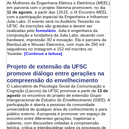
As Mulheres da Engenharia Elétrica e Eletrônica (MEEL)
em parceria com o projeto Stemina promovem, no dia
11 de agosto
, a partir das 12h15, o
IX Encontro MEEL
,
com a participação especial da Engenheira e Influencer
Julia Labs. O evento será no Auditório Teixeirão na
UFSC. As inscrições são gratuitas e devem ser
realizadas pelo
formulário
. Julia é engenheira da
computação e fundadora da Julia Labs, atuando com
hardware, impressão 3D e inovação. Ela é parceira da
BambuLab e Mouser Eletronics, com mais de 250 mil
seguidores no Instagram e 152 mil inscritos no
Youtube.
[Continue a leitura]
Projeto de extensão da UFSC
promove diálogo entre gerações na
compreensão do envelhecimento
O Laboratório de Psicologia Social da Comunicação e
Cognição (Laccos) da UFSC promove a partir de
13 de
agosto
os encontros do projeto de extensão
Grupo
Intergeracional de Estudos do Envelhecimento (GIEE)
. A
participação é aberta a pessoas da comunidade
universitária de qualquer área de conhecimento e para
público externo. A proposta é promover um espaço de
encontro entre diferentes gerações, trajetórias e
saberes, com discussões voltadas à compreensão
teórica, crítica e interdisciplinar sobre os processos de