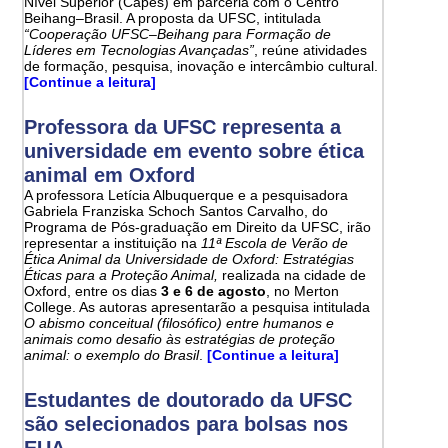
Nível Superior (Capes) em parceria com o Centro
Beihang–Brasil. A proposta da UFSC, intitulada
“Cooperação UFSC–Beihang para Formação de
Líderes em Tecnologias Avançadas”
, reúne atividades
de formação, pesquisa, inovação e intercâmbio cultural.
[Continue a leitura]
Professora da UFSC representa a
universidade em evento sobre ética
animal em Oxford
A professora Letícia Albuquerque e a pesquisadora
Gabriela Franziska Schoch Santos Carvalho, do
Programa de Pós-graduação em Direito da UFSC, irão
representar a instituição na
11ª Escola de Verão de
Ética Animal da Universidade de Oxford: Estratégias
Éticas para a Proteção Animal,
realizada na cidade de
Oxford, entre os dias
3 e 6 de agosto
, no Merton
College. As autoras apresentarão a pesquisa intitulada
O abismo conceitual (filosófico) entre humanos e
animais como desafio às estratégias de proteção
animal: o exemplo do Brasil
.
[Continue a leitura]
Estudantes de doutorado da UFSC
são selecionados para bolsas nos
EUA