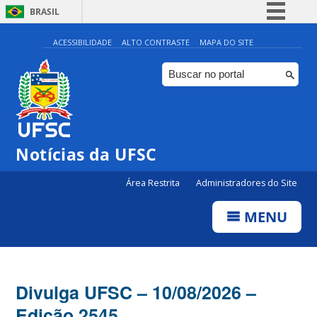
BRASIL
Simplifique!
ACESSIBILIDADE
ALTO CONTRASTE
MAPA DO SITE
Comunica BR
Participe
Acesso à informação
Legislação
Notícias da UFSC
Canais
Área Restrita
Administradores do Site
MENU
Divulga UFSC – 10/08/2026 –
Edição 2545