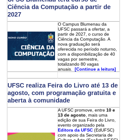
Ciência da Computação a partir de
2027
O Campus Blumenau da
UFSC passará a ofertar, a
partir de 2027, o curso de
Ciência da Computação. A
nova graduação será
oferecida no período noturno,
com a disponibilização de 40
vagas por semestre,
totalizando 80 vagas
anuais.
[Continue a leitura]
UFSC realiza Feira do Livro até 13 de
agosto, com programação gratuita e
aberta à comunidade
A UFSC promove, entre
10 e
13 de agosto
, mais uma
edição de sua Feira do Livro,
evento organizado pela
Editora da UFSC
(EdUFSC)
com apoio da Secretaria de
Cultura e Arte (SecArte/UFSC).