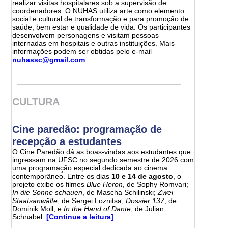
realizar visitas hospitalares sob a supervisão de
coordenadores. O NUHAS utiliza arte como elemento
social e cultural de transformação e para promoção de
saúde, bem estar e qualidade de vida. Os participantes
desenvolvem personagens e visitam pessoas
internadas em hospitais e outras instituições. Mais
informações podem ser obtidas pelo e-mail
nuhassc@gmail.com
.
CULTURA
Cine paredão: programação de
recepção a estudantes
O Cine Paredão dá as boas-vindas aos estudantes que
ingressam na UFSC no segundo semestre de 2026 com
uma programação especial dedicada ao cinema
contemporâneo. Entre os dias
10 e 14 de agosto
, o
projeto exibe os filmes
Blue Heron
, de Sophy Romvari;
In die Sonne schauen
, de Mascha Schilinski;
Zwei
Staatsanwälte
, de Sergei Loznitsa;
Dossier 137
, de
Dominik Moll; e
In the Hand of Dante
, de Julian
Schnabel.
[Continue a leitura]