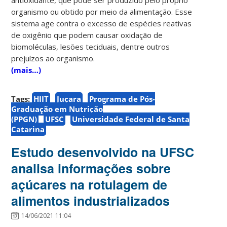
organismo ou obtido por meio da alimentação. Esse
sistema age contra o excesso de espécies reativas
de oxigênio que podem causar oxidação de
biomoléculas, lesões teciduais, dentre outros
prejuízos ao organismo.
(mais…)
Tags:
HIIT
Juçara
Programa de Pós-
Graduação em Nutrição
(PPGN)
UFSC
Universidade Federal de Santa
Catarina
Estudo desenvolvido na UFSC
analisa informações sobre
açúcares na rotulagem de
alimentos industrializados
14/06/2021 11:04