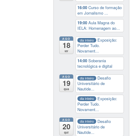
16:00
Curso de formação
em Jornalismo ...
19:00
Aula Magna do
IELA: Homenagem ao...
AGO
Exposição:
dia inteiro
18
Perder Tudo.
Novament...
ter
14:00
Soberania
tecnológica e digital
AGO
Desafio
dia inteiro
19
Universitário de
Nautide...
qua
Exposição:
dia inteiro
Perder Tudo.
Novament...
AGO
Desafio
dia inteiro
20
Universitário de
Nautide...
qui