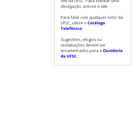
site da UFSC. Para solicitar uma
divulgação, acesse
o site
.
Para falar com qualquer setor da
UFSC, utilize o
Catálogo
Telefônico
.
Sugestões, elogios ou
reclamações devem ser
encaminhados para a
Ouvidoria
da UFSC
.