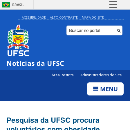
BRASIL
Simplifique!
ACESSIBILIDADE
ALTO CONTRASTE
MAPA DO SITE
Comunica BR
Participe
Acesso à informação
Legislação
Notícias da UFSC
Canais
Área Restrita
Administradores do Site
MENU
Pesquisa da UFSC procura
voluntários com obesidade