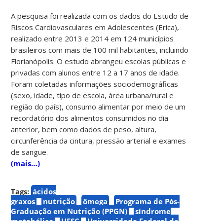
A pesquisa foi realizada com os dados do Estudo de
Riscos Cardiovasculares em Adolescentes (Erica),
realizado entre 2013 e 2014 em 124 municípios
brasileiros com mais de 100 mil habitantes, incluindo
Florianópolis. O estudo abrangeu escolas públicas e
privadas com alunos entre 12 a 17 anos de idade.
Foram coletadas informações sociodemográficas
(sexo, idade, tipo de escola, área urbana/rural e
região do país), consumo alimentar por meio de um
recordatório dos alimentos consumidos no dia
anterior, bem como dados de peso, altura,
circunferência da cintura, pressão arterial e exames
de sangue.
(mais…)
Tags:
ácidos
graxos
nutrição
ômega
Programa de Pós-
Graduação em Nutrição (PPGN)
síndrome
metabólica
UFSC
Universidade Federal de