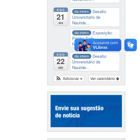
AGO
Desafio
dia inteiro
21
Universitário de
Nautide...
sex
Exposição:
dia inteiro
Perder Tudo.
Novament...
AGO
Desafio
dia inteiro
22
Universitário de
Nautide...
sáb
Adicionar
Ver calendário