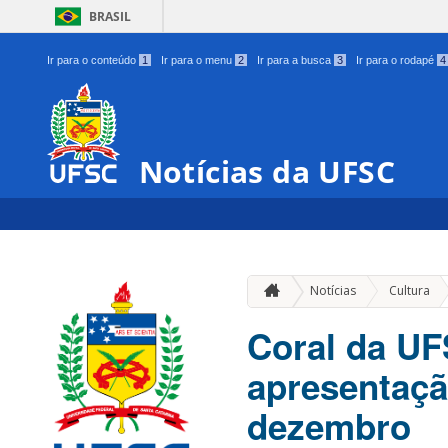
BRASIL
Ir para o conteúdo
1
Ir para o menu
2
Ir para a busca
3
Ir para o rodapé
4
Notícias da UFSC
»
Notícias
Cultura
Coral da U
apresentação
dezembro