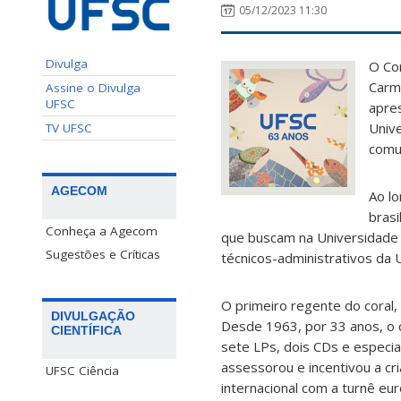
05/12/2023 11:30
Divulga
O Cor
Carm
Assine o Divulga
UFSC
apre
Unive
TV UFSC
comu
AGECOM
Ao lo
brasi
Conheça a Agecom
que buscam na Universidade a
Sugestões e Críticas
técnicos-administrativos da
O primeiro regente do coral,
DIVULGAÇÃO
Desde 1963, por 33 anos, o 
CIENTÍFICA
sete LPs, dois CDs e especia
assessorou e incentivou a c
UFSC Ciência
internacional com a turnê eu