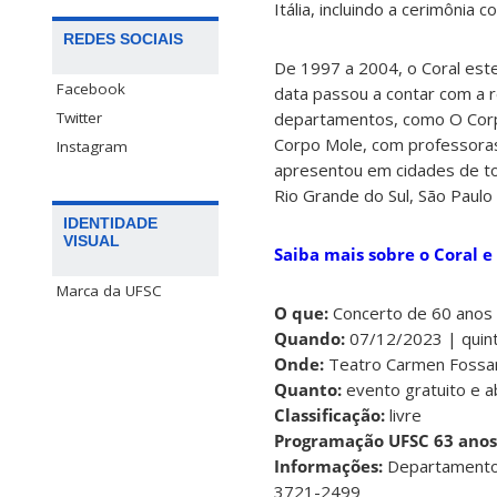
Itália, incluindo a cerimônia 
REDES SOCIAIS
De 1997 a 2004, o Coral est
Facebook
data passou a contar com a r
Twitter
departamentos, como O Corpo
Corpo Mole, com professoras
Instagram
apresentou em cidades de to
Rio Grande do Sul, São Paulo 
IDENTIDADE
VISUAL
Saiba mais sobre o Coral e
Marca da UFSC
O que:
Concerto de 60 anos 
Quando:
07/12/2023 | quint
Onde:
Teatro Carmen Fossari 
Quanto:
evento gratuito e 
Classificação:
livre
Programação UFSC 63 anos
Informações:
Departamento A
3721-2499