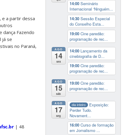
14:00
Seminário
Internacional ‘Ninguém...
 e a partir dessa
14:30
Sessão Especial
do Conselho Esta...
outros
de dança Fazendo
19:00
Cine paredão:
programação de rec...
 já se
tivais no Paraná,
AGO
14:00
Lançamento da
14
cinebiografia de D...
sex
19:00
Cine paredão:
programação de rec...
AGO
19:00
Cine paredão:
15
programação de rec...
sáb
AGO
Exposição:
dia inteiro
17
Perder Tudo.
Novament...
seg
16:00
Curso de formação
fsc.br
| 48
em Jornalismo ...