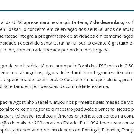
al da UFSC apresentará nesta quinta-feira,
7 de dezembro
, às 
en Fossari, o concerto em celebração dos seus 60 anos de atuaç
sentação integra a programação de atividades em comemoração
rsidade Federal de Santa Catarina (UFSC). O evento é gratuito e
nidade, com entrada liberada por ordem de chegada.
ngo de sua história, já passaram pelo Coral da UFSC mais de 2.50
leiros e estrangeiros, alguns deles também integrantes de outros
 experiência de fazer coral. O Coral é formado por alunos, prof
 UFSC e também por pessoas da comunidade externa.
 padre Agostinho Stähelin, atuou nos primeiros seis meses de vid
coral teve como regente o maestro José Acácio Santana. Nesse p
is para televisão. Realizou inúmeros oratórios, concertos na com
riação de mais de 200 corais no Estado. Em 1994 teve a sua cons
ropéia, apresentando-se em cidades de Portugal, Espanha, Franç