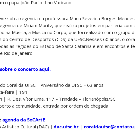
com o papa João Paulo II no Vaticano.
eve sob a regência da professora Maria Severina Borges Mendes,
egência de Miriam Moritz, que realiza projetos em parceria com 
 na Música, a Música no Corpo, que foi realizado com o grupo 
 do Centro de Desportos (CDS) da UFSC.Nesses 60 anos, o coral
das as regiões do Estado de Santa Catarina e em encontros e fes
e Rio de Janeiro.
 sobre o concerto aqui.
do Coral da UFSC | Aniversário da UFSC – 63 anos
a-feira | 19h
| R. Des. Vítor Lima, 117 – Trindade – Florianópolis/SC
aberto a comunidade, entrada por ordem de chegada
:
agenda da SeCArtE
rtístico Cultural (DAC)
|
dac.ufsc.br
|
coraldaufsc@contato.u