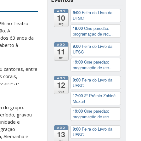
AGO
9:00
Feira do Livro da
10
UFSC
19h no Teatro
seg
19:00
Cine paredão:
ão. A
programação de rec...
 dos 63 anos da
 aberto à
AGO
9:00
Feira do Livro da
11
UFSC
ter
19:00
Cine paredão:
programação de rec...
0 cantores, entre
 corais,
AGO
9:00
Feira do Livro da
12
essores e
UFSC
qua
17:00
3º Prêmio Zahidé
Muzart
a do grupo.
19:00
Cine paredão:
eríodo, gravou
programação de rec...
unidade e
AGO
agração
9:00
Feira do Livro da
13
UFSC
a, Alemanha e
qui