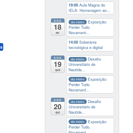
19:00
Aula Magna do
IELA: Homenagem ao...
AGO
Exposição:
dia inteiro
18
Perder Tudo.
Novament...
ter
14:00
Soberania
s
tecnológica e digital
AGO
Desafio
dia inteiro
19
Universitário de
Nautide...
qua
Exposição:
dia inteiro
Perder Tudo.
Novament...
AGO
Desafio
dia inteiro
20
Universitário de
Nautide...
qui
Exposição:
dia inteiro
Perder Tudo.
Novament...