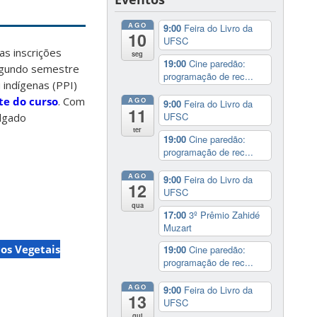
AGO
9:00
Feira do Livro da
10
UFSC
as inscrições
seg
19:00
Cine paredão:
segundo semestre
programação de rec...
 indígenas (PPI)
ite do curso
. Com
AGO
9:00
Feira do Livro da
11
UFSC
ulgado
ter
19:00
Cine paredão:
programação de rec...
AGO
9:00
Feira do Livro da
12
UFSC
qua
17:00
3º Prêmio Zahidé
Muzart
os Vegetais
19:00
Cine paredão:
programação de rec...
AGO
9:00
Feira do Livro da
13
UFSC
qui