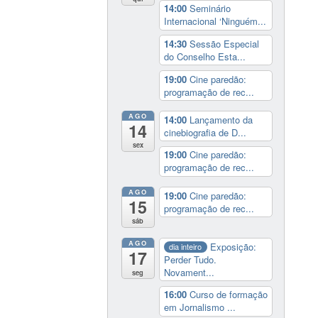
14:00
Seminário
Internacional ‘Ninguém...
14:30
Sessão Especial
do Conselho Esta...
19:00
Cine paredão:
programação de rec...
AGO
14:00
Lançamento da
14
cinebiografia de D...
sex
19:00
Cine paredão:
programação de rec...
AGO
19:00
Cine paredão:
15
programação de rec...
sáb
AGO
Exposição:
dia inteiro
17
Perder Tudo.
Novament...
seg
16:00
Curso de formação
em Jornalismo ...