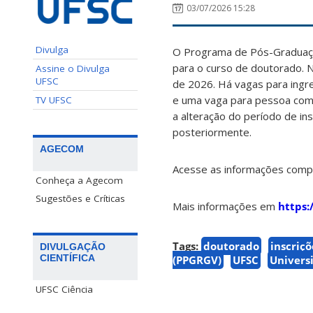
03/07/2026 15:28
Divulga
O Programa de Pós-Graduaç
para o curso de doutorado. 
Assine o Divulga
UFSC
de 2026. Há vagas para ingre
e uma vaga para pessoa com d
TV UFSC
a alteração do período de in
posteriormente.
AGECOM
Acesse as informações comp
Conheça a Agecom
Sugestões e Críticas
Mais informações em
https:
Tags:
doutorado
inscriçõ
DIVULGAÇÃO
CIENTÍFICA
(PPGRGV)
UFSC
Univers
UFSC Ciência