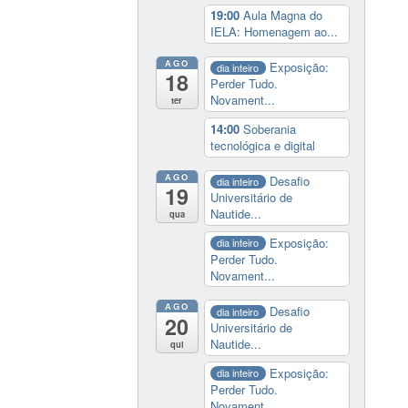
19:00
Aula Magna do
IELA: Homenagem ao...
AGO
Exposição:
dia inteiro
18
Perder Tudo.
Novament...
ter
14:00
Soberania
tecnológica e digital
AGO
Desafio
dia inteiro
19
Universitário de
Nautide...
qua
Exposição:
dia inteiro
Perder Tudo.
Novament...
AGO
Desafio
dia inteiro
20
Universitário de
Nautide...
qui
Exposição:
dia inteiro
Perder Tudo.
Novament...