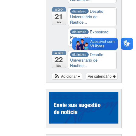
AGO
Desafio
dia inteiro
21
Universitário de
Nautide...
sex
Exposição:
dia inteiro
Perder Tudo.
Novament...
AGO
Desafio
dia inteiro
22
Universitário de
Nautide...
sáb
Adicionar
Ver calendário