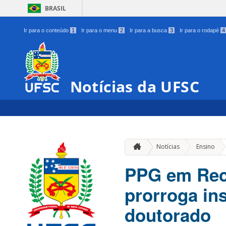
BRASIL
Ir para o conteúdo
1
Ir para o menu
2
Ir para a busca
3
Ir para o rodapé
4
Notícias da UFSC
»
Notícias
Ensino
PPG em Rec
prorroga in
doutorado