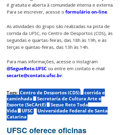
é gratuita e aberta à comunidade interna e externa.
Para se inscrever, acesse o
formulário on-line
.
As atividades do grupo são realizadas na pista de
corrida da UFSC, no Centro de Desportos (CDS), às
segundas e quartas-feiras, das 18h às 19h, e às
terças e quintas-feiras, das 13h às 14h.
Para mais informações, acesse o Instagram
@SegueReto.UFSC
ou entre em contato e-mail
secarte@contato.ufsc.br
.
Tags:
Centro de Desportos (CDS)
corrida e
caminhada
Secretaria de Cultura Arte e
Esporte (SeCArtE)
Segue Reto Toda
Vida
UFSC
Universidade Federal de Santa
Catarina
UFSC oferece oficinas