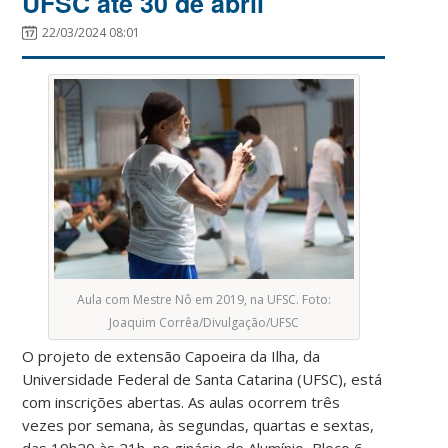
UFSC até 30 de abril
22/03/2024 08:01
Aula com Mestre Nô em 2019, na UFSC. Foto:
Joaquim Corrêa/Divulgação/UFSC
O projeto de extensão Capoeira da Ilha, da
Universidade Federal de Santa Catarina (UFSC), está
com inscrições abertas. As aulas ocorrem três
vezes por semana, às segundas, quartas e sextas,
das 19h20 às 21h, no ginásio de Alumínio, Bloco 6,