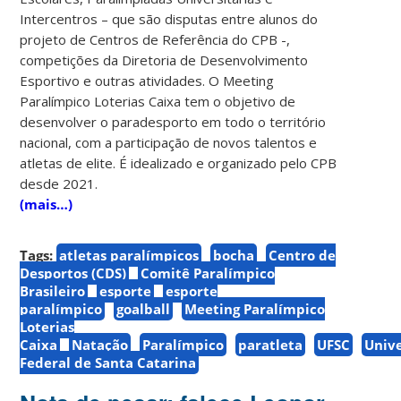
Intercentros – que são disputas entre alunos do
projeto de Centros de Referência do CPB -,
competições da Diretoria de Desenvolvimento
Esportivo e outras atividades. O Meeting
Paralímpico Loterias Caixa tem o objetivo de
desenvolver o paradesporto em todo o território
nacional, com a participação de novos talentos e
atletas de elite. É idealizado e organizado pelo CPB
desde 2021.
(mais…)
Tags:
atletas paralímpicos
bocha
Centro de
Desportos (CDS)
Comitê Paralímpico
Brasileiro
esporte
esporte
paralímpico
goalball
Meeting Paralímpico
Loterias
Caixa
Natação
Paralímpico
paratleta
UFSC
Univ
Federal de Santa Catarina