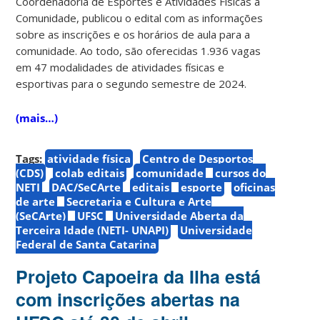
Coordenadoria de Esportes e Atividades Físicas à
Comunidade, publicou o edital com as informações
sobre as inscrições e os horários de aula para a
comunidade. Ao todo, são oferecidas 1.936 vagas
em 47 modalidades de atividades físicas e
esportivas para o segundo semestre de 2024.
(mais…)
Tags:
atividade física
Centro de Desportos
(CDS)
colab editais
comunidade
cursos do
NETI
DAC/SeCArte
editais
esporte
oficinas
de arte
Secretaria e Cultura e Arte
(SeCArte)
UFSC
Universidade Aberta da
Terceira Idade (NETI- UNAPI)
Universidade
Federal de Santa Catarina
Projeto Capoeira da Ilha está
com inscrições abertas na