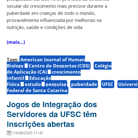
secular do crescimento mais precoce durante a
puberdade em crianças de todo o mundo,
provavelmente influenciada por melhorias na
nutrição, saúde e condições de vida.
(mais…)
Tags:
American Journal of Human
Biology
Centro de Desportos (CDS)
Colégio
de Aplicação (CA)
crescimento
infantil
Educação
Física
estudo
pesquisa
puberdade
UFSC
Univers
Federal de Santa Catarina
Jogos de Integração dos
Servidores da UFSC têm
inscrições abertas
19/08/2025 11:47