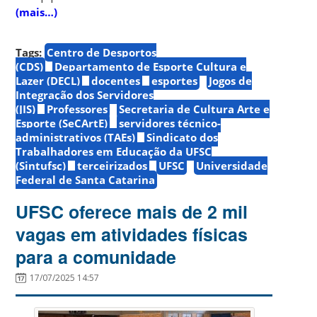
(mais…)
Tags:
Centro de Desportos
(CDS)
Departamento de Esporte Cultura e
Lazer (DECL)
docentes
esportes
Jogos de
Integração dos Servidores
(JIS)
Professores
Secretaria de Cultura Arte e
Esporte (SeCArtE)
servidores técnico-
administrativos (TAEs)
Sindicato dos
Trabalhadores em Educação da UFSC
(Sintufsc)
terceirizados
UFSC
Universidade
Federal de Santa Catarina
UFSC oferece mais de 2 mil
vagas em atividades físicas
para a comunidade
17/07/2025 14:57