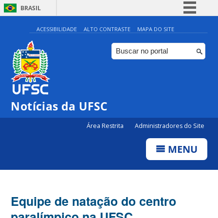
BRASIL
Simplifique!
ACESSIBILIDADE
ALTO CONTRASTE
MAPA DO SITE
Comunica BR
Participe
Acesso à informação
Legislação
Notícias da UFSC
Canais
Área Restrita
Administradores do Site
MENU
Equipe de natação do centro
paralímpico na UFSC