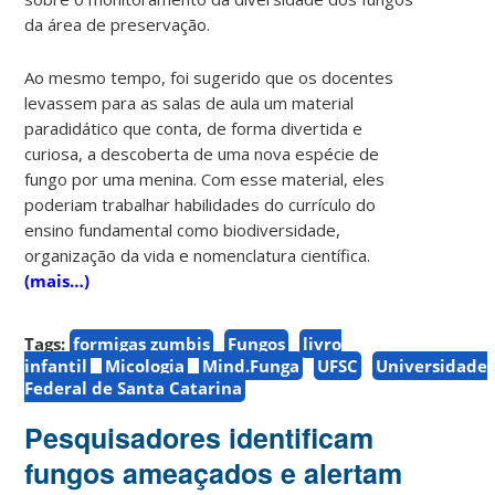
da área de preservação.
Ao mesmo tempo, foi sugerido que os docentes
levassem para as salas de aula um material
paradidático que conta, de forma divertida e
curiosa, a descoberta de uma nova espécie de
fungo por uma menina. Com esse material, eles
poderiam trabalhar habilidades do currículo do
ensino fundamental como biodiversidade,
organização da vida e nomenclatura científica.
(mais…)
Tags:
formigas zumbis
Fungos
livro
infantil
Micologia
Mind.Funga
UFSC
Universidade
Federal de Santa Catarina
Pesquisadores identificam
fungos ameaçados e alertam