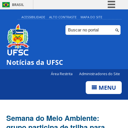
BRASIL
Simplifique!
ACESSIBILIDADE
ALTO CONTRASTE
MAPA DO SITE
Comunica BR
Participe
Acesso à informação
Legislação
Notícias da UFSC
Canais
Área Restrita
Administradores do Site
MENU
Semana do Meio Ambiente:
grupo participa de trilha para