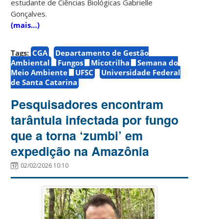
estudante de Ciências Biológicas Gabrielle
Gonçalves.
(mais…)
Tags:
CGA
Departamento de Gestão
Ambiental
Fungos
Micotrilha
Semana do
Meio Ambiente
UFSC
Universidade Federal
de Santa Catarina
Pesquisadores encontram
tarântula infectada por fungo
que a torna ‘zumbi’ em
expedição na Amazônia
02/02/2026 10:10