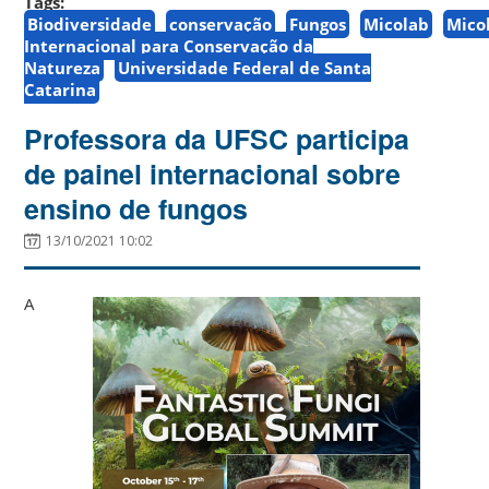
Tags:
Biodiversidade
conservação
Fungos
Micolab
Mico
Internacional para Conservação da
Natureza
Universidade Federal de Santa
Catarina
Professora da UFSC participa
de painel internacional sobre
ensino de fungos
13/10/2021 10:02
A