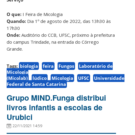
O que:
I Feira de Micologia
Quando:
Dia 1º de agosto de 2022, das 13h30 às
17h30
Onde:
Auditório do CCB, UFSC, próximo à prefeitura
do campus Trindade, na entrada do Córrego
Grande.
Tags:
biologia
feira
Fungos
Laboratório de
Micologia
(Micolab)
lúdico
Micologia
UFSC
Universidade
Federal de Santa Catarina
Grupo MIND.Funga distribui
livros infantis a escolas de
Urubici
22/11/2021 14:59