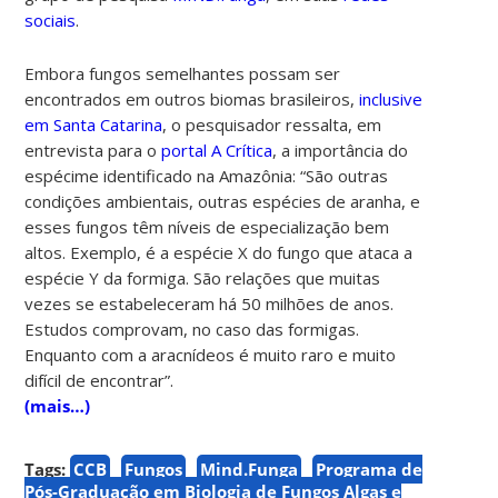
sociais
.
Embora fungos semelhantes possam ser
encontrados em outros biomas brasileiros,
inclusive
em Santa Catarina
, o pesquisador ressalta, em
entrevista para o
portal A Crítica
, a importância do
espécime identificado na Amazônia: “São outras
condições ambientais, outras espécies de aranha, e
esses fungos têm níveis de especialização bem
altos. Exemplo, é a espécie X do fungo que ataca a
espécie Y da formiga. São relações que muitas
vezes se estabeleceram há 50 milhões de anos.
Estudos comprovam, no caso das formigas.
Enquanto com a aracnídeos é muito raro e muito
difícil de encontrar”.
(mais…)
Tags:
CCB
Fungos
Mind.Funga
Programa de
Pós-Graduação em Biologia de Fungos Algas e