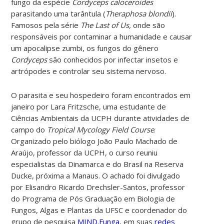
fungo da espécie
Cordyceps caloceroides
parasitando uma tarântula (
Theraphosa blondii
).
Famosos pela série
The Last of Us,
onde são
responsáveis por contaminar a humanidade e causar
um apocalipse zumbi, os fungos do gênero
Cordyceps
são conhecidos por infectar insetos e
artrópodes e controlar seu sistema nervoso.
O parasita e seu hospedeiro foram encontrados em
janeiro por Lara Fritzsche, uma estudante de
Ciências Ambientais da UCPH durante atividades de
campo do
Tropical Mycology Field Course
.
Organizado pelo biólogo João Paulo Machado de
Araújo, professor da UCPH, o curso reuniu
especialistas da Dinamarca e do Brasil na Reserva
Ducke, próxima a Manaus. O achado foi divulgado
por Elisandro Ricardo Drechsler-Santos, professor
do Programa de Pós Graduação em Biologia de
Fungos, Algas e Plantas da UFSC e coordenador do
grupo de pesquisa
MIND.Funga
, em suas
redes