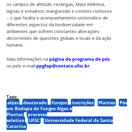
os campos de altitude, restingas, Mata Atlântica,
lagoas e estuários, manguezais e costões rochosos
– o que facilita o acompanhamento sistemático de
diferentes aspectos da biodiversidade em
ambientes que sofrem constantes alterações
decorrentes de questões globais e locais e da ação
humana.
Mais informações na
página do programa de pós
ou pelo e-mail
ppgfap@contato.ufsc.br
.
Tags:
algas
doutorado
Fungos
inscrições
Plantas
Pós
em Biologia de Fungos Algas e
Plantas
processo
seletivo
UFSC
Universidade Federal de Santa
Catarina