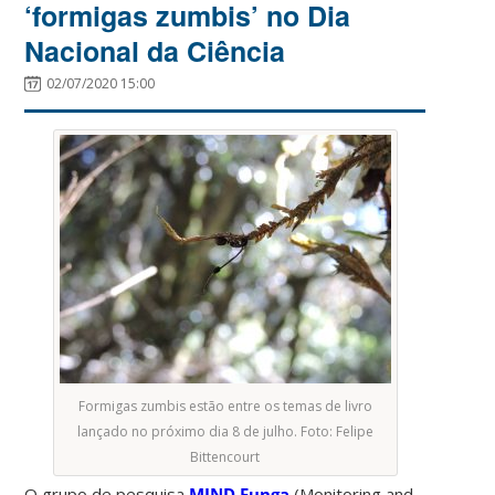
‘formigas zumbis’ no Dia
Nacional da Ciência
02/07/2020 15:00
Formigas zumbis estão entre os temas de livro
lançado no próximo dia 8 de julho. Foto: Felipe
Bittencourt
O grupo de pesquisa
MIND.Funga
(Monitoring and