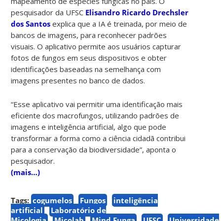
mapeamento de espécies fúngicas no país.
O
pesquisador da UFSC
Elisandro Ricardo Drechsler
dos Santos
explica que a IA é treinada, por meio de
bancos de imagens, para reconhecer padrões
visuais. O aplicativo permite aos usuários capturar
fotos de fungos em seus dispositivos e obter
identificações baseadas na semelhança com
imagens presentes no banco de dados.
“Esse aplicativo vai permitir uma identificação mais
eficiente dos macrofungos, utilizando padrões de
imagens e inteligência artificial, algo que pode
transformar a forma como a ciência cidadã contribui
para a conservação da biodiversidade”, aponta o
pesquisador.
(mais…)
Tags:
cogumelos
Fungos
inteligência
artificial
Laboratório de
Micologia
Micolab
Mind.Funga
UFSC
Universidade