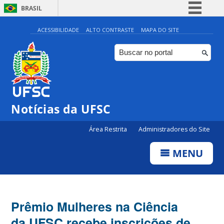
BRASIL
Simplifique!
ACESSIBILIDADE
ALTO CONTRASTE
MAPA DO SITE
Comunica BR
Participe
Acesso à informação
Legislação
Notícias da UFSC
Canais
Área Restrita
Administradores do Site
MENU
Prêmio Mulheres na Ciência
da UFSC recebe inscrições de