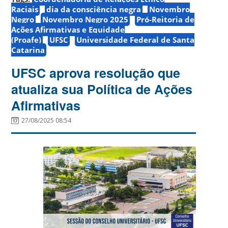
Raciais
dia da consciência negra
Novembro
Negro
Novembro Negro 2025
Pró-Reitoria de
Ações Afirmativas e Equidade
(Proafe)
UFSC
Universidade Federal de Santa
Catarina
UFSC aprova resolução que
atualiza sua Política de Ações
Afirmativas
27/08/2025 08:54