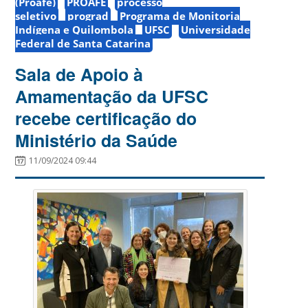
(Proafe)
PROAFE
processo
seletivo
prograd
Programa de Monitoria
Indígena e Quilombola
UFSC
Universidade
Federal de Santa Catarina
Sala de Apoio à
Amamentação da UFSC
recebe certificação do
Ministério da Saúde
11/09/2024 09:44