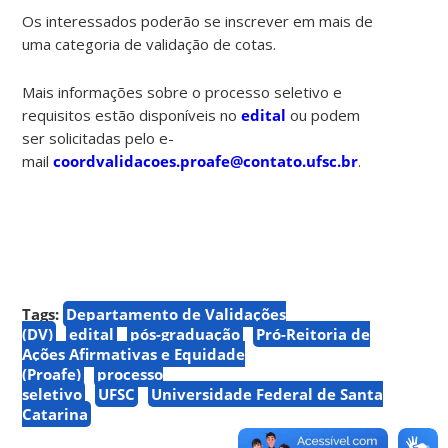
Os interessados poderão se inscrever em mais de
uma categoria de validação de cotas.
Mais informações sobre o processo seletivo e
requisitos estão disponíveis no
edital
ou podem
ser solicitadas pelo e-
mail
coordvalidacoes.proafe@contato.ufsc.br
.
Tags:
Departamento de Validações
(DV)
edital
pós-graduação
Pró-Reitoria de
Ações Afirmativas e Equidade
(Proafe)
processo
seletivo
UFSC
Universidade Federal de Santa
Catarina