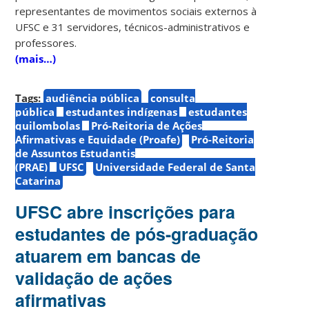
representantes de movimentos sociais externos à
UFSC e 31 servidores, técnicos-administrativos e
professores.
(mais…)
Tags:
audiência pública
consulta
pública
estudantes indígenas
estudantes
quilombolas
Pró-Reitoria de Ações
Afirmativas e Equidade (Proafe)
Pró-Reitoria
de Assuntos Estudantis
(PRAE)
UFSC
Universidade Federal de Santa
Catarina
UFSC abre inscrições para
estudantes de pós-graduação
atuarem em bancas de
validação de ações
afirmativas