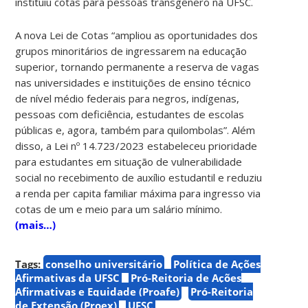
instituiu cotas para pessoas transgênero na UFSC.
A nova Lei de Cotas “ampliou as oportunidades dos
grupos minoritários de ingressarem na educação
superior, tornando permanente a reserva de vagas
nas universidades e instituições de ensino técnico
de nível médio federais para negros, indígenas,
pessoas com deficiência, estudantes de escolas
públicas e, agora, também para quilombolas”. Além
disso, a Lei nº 14.723/2023 estabeleceu prioridade
para estudantes em situação de vulnerabilidade
social no recebimento de auxílio estudantil e reduziu
a renda per capita familiar máxima para ingresso via
cotas de um e meio para um salário mínimo.
(mais…)
Tags:
conselho universitário
Política de Ações
Afirmativas da UFSC
Pró-Reitoria de Ações
Afirmativas e Equidade (Proafe)
Pró-Reitoria
de Extensão (Proex)
UFSC