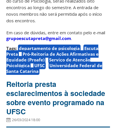
do curso de Psicologia, serão realizados oito
encontros ao longo do semestre. A entrada de
novos membros não será permitida após o início
dos encontros.
Em caso de dúvidas, entre em contato pelo e-mail
grupoescutapreta@gmail.com
.
Tags:
departamento de psicologia
Escuta
Preta
Pró-Reitoria de Ações Afirmativas e
Equidade (Proafe)
Serviço de Atenção
Psicológica
UFSC
Universidade Federal de
Santa Catarina
Reitoria presta
esclarecimentos à sociedade
sobre evento programado na
UFSC
26/03/2024 18:00