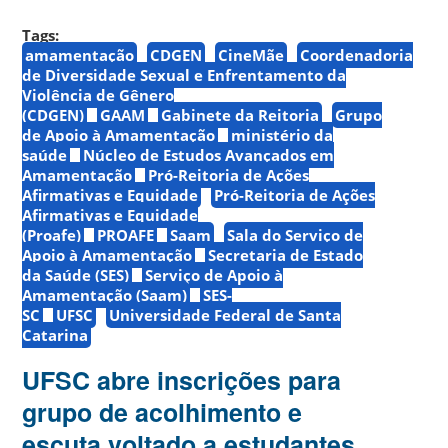
Tags:
amamentação
CDGEN
CineMãe
Coordenadoria
de Diversidade Sexual e Enfrentamento da
Violência de Gênero
(CDGEN)
GAAM
Gabinete da Reitoria
Grupo
de Apoio à Amamentação
ministério da
saúde
Núcleo de Estudos Avançados em
Amamentação
Pró-Reitoria de Ações
Afirmativas e Equidade
Pró-Reitoria de Ações
Afirmativas e Equidade
(Proafe)
PROAFE
Saam
Sala do Serviço de
Apoio à Amamentação
Secretaria de Estado
da Saúde (SES)
Serviço de Apoio à
Amamentação (Saam)
SES-
SC
UFSC
Universidade Federal de Santa
Catarina
UFSC abre inscrições para
grupo de acolhimento e
escuta voltado a estudantes