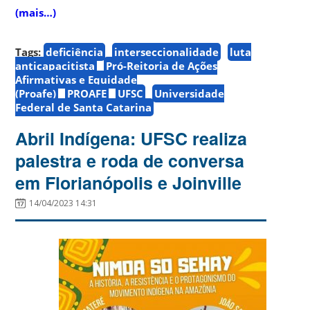
(mais…)
Tags:
deficiência
interseccionalidade
luta
anticapacitista
Pró-Reitoria de Ações
Afirmativas e Equidade
(Proafe)
PROAFE
UFSC
Universidade
Federal de Santa Catarina
Abril Indígena: UFSC realiza
palestra e roda de conversa
em Florianópolis e Joinville
14/04/2023 14:31