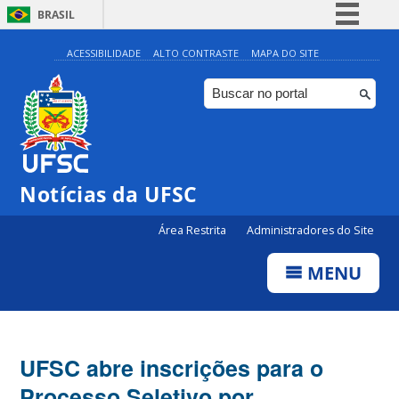
BRASIL
Simplifique!
ACESSIBILIDADE
ALTO CONTRASTE
MAPA DO SITE
Comunica BR
Participe
Acesso à informação
Legislação
Notícias da UFSC
Canais
Área Restrita
Administradores do Site
MENU
UFSC abre inscrições para o
Processo Seletivo por