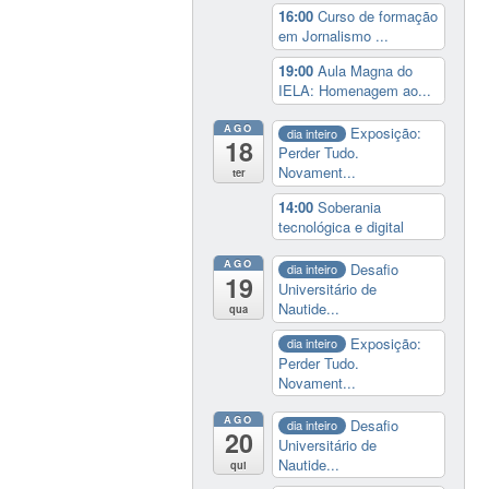
16:00
Curso de formação
em Jornalismo ...
19:00
Aula Magna do
IELA: Homenagem ao...
AGO
Exposição:
dia inteiro
18
Perder Tudo.
Novament...
ter
14:00
Soberania
tecnológica e digital
AGO
Desafio
dia inteiro
19
Universitário de
Nautide...
qua
Exposição:
dia inteiro
Perder Tudo.
Novament...
AGO
Desafio
dia inteiro
20
Universitário de
Nautide...
qui