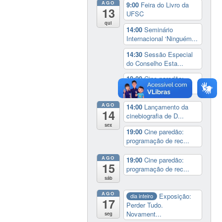
AGO
9:00
Feira do Livro da
13
UFSC
qui
14:00
Seminário
Internacional ‘Ninguém...
14:30
Sessão Especial
do Conselho Esta...
19:00
Cine paredão:
programação de rec...
AGO
14:00
Lançamento da
14
cinebiografia de D...
sex
19:00
Cine paredão:
programação de rec...
AGO
19:00
Cine paredão:
15
programação de rec...
sáb
AGO
Exposição:
dia inteiro
17
Perder Tudo.
Novament...
seg