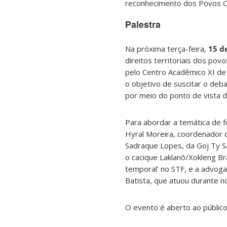
reconhecimento dos Povos Or
Palestra
Na próxima terça-feira,
15 de
direitos territoriais dos pov
pelo Centro Acadêmico XI de F
o objetivo de suscitar o deba
por meio do ponto de vista 
Para abordar a temática de 
Hyral Moreira, coordenador d
Sadraque Lopes, da Goj Ty Sá
o cacique Laklanõ/Xokleng Bra
temporal’ no STF, e a advogad
Batista, que atuou durante no
O evento é aberto ao público