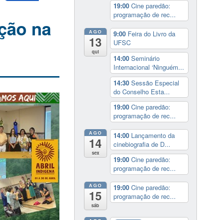
19:00
Cine paredão:
programação de rec...
ção na
AGO
9:00
Feira do Livro da
13
UFSC
qui
14:00
Seminário
Internacional ‘Ninguém...
14:30
Sessão Especial
do Conselho Esta...
19:00
Cine paredão:
programação de rec...
AGO
14:00
Lançamento da
14
cinebiografia de D...
sex
19:00
Cine paredão:
programação de rec...
AGO
19:00
Cine paredão:
15
programação de rec...
sáb