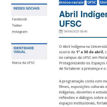
étnico-raciais
UFSC
Uni
REDES SOCIAIS
Abril Indíg
Facebook
UFSC
Twitter
Instagram
09/04/2025 08:40
O Abril Indígena na Universi
IDENTIDADE
ocorre de
1º a 30 de abril
, 
VISUAL
no campus da UFSC em Flori
Protagonizando os Espaços In
Marca da UFSC
de fortalecer a presença e o
A programação conta com me
filmes, exposições culturais
indígenas, docentes e estu
reflexões e diálogos sobre 
espaços institucionais, fortal