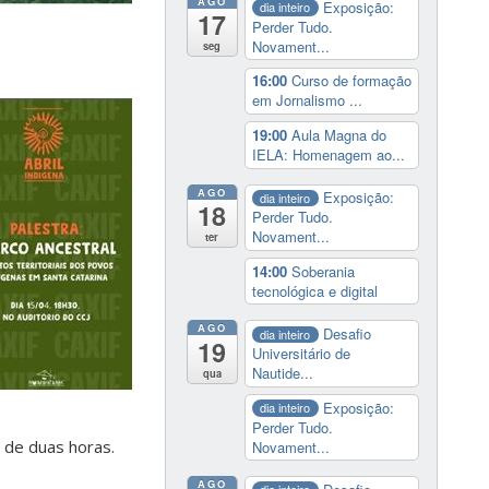
AGO
Exposição:
dia inteiro
17
Perder Tudo.
Novament...
seg
16:00
Curso de formação
em Jornalismo ...
19:00
Aula Magna do
IELA: Homenagem ao...
AGO
Exposição:
dia inteiro
18
Perder Tudo.
Novament...
ter
14:00
Soberania
tecnológica e digital
AGO
Desafio
dia inteiro
19
Universitário de
Nautide...
qua
Exposição:
dia inteiro
Perder Tudo.
o de duas horas.
Novament...
AGO