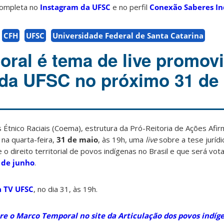
ompleta no
Instagram da UFSC
e no perfil
Conexão Saberes In
CFH
UFSC
Universidade Federal de Santa Catarina
ral é tema de live promov
a da UFSC no próximo 31 de
Étnico Raciais (Coema), estrutura da Pró-Reitoria de Ações Afir
na quarta-feira,
31 de maio
, às 19h, uma
live
sobre a tese juríd
 o direito territorial de povos indígenas no Brasil e que será vo
 de junho
.
a TV UFSC
, no dia 31, às 19h.
re o Marco Temporal no site da Articulação dos povos indíge