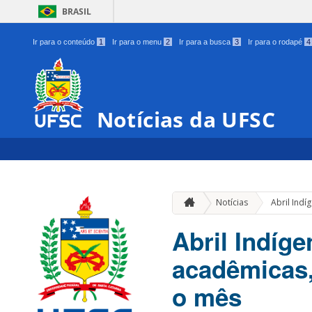
BRASIL
Ir para o conteúdo
1
Ir para o menu
2
Ir para a busca
3
Ir para o rodapé
4
Notícias da UFSC
Notícias
Abril Indí
Abril Indíg
acadêmicas, 
o mês