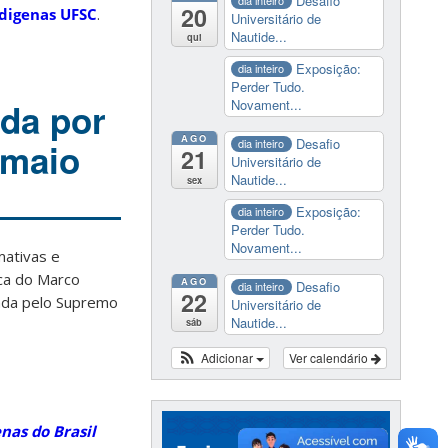
Desafio
dia inteiro
20
digenas UFSC
.
Universitário de
Nautide...
qui
Exposição:
dia inteiro
Perder Tudo.
ida por
Novament...
AGO
Desafio
 maio
dia inteiro
21
Universitário de
Nautide...
sex
Exposição:
dia inteiro
Perder Tudo.
Novament...
mativas e
ica do Marco
AGO
Desafio
dia inteiro
22
tada pelo Supremo
Universitário de
Nautide...
sáb
Adicionar
Ver calendário
nas do Brasil