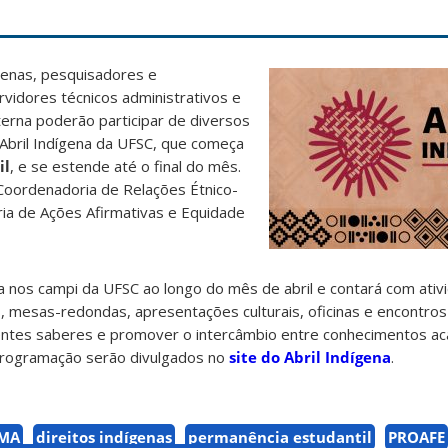
genas, pesquisadores e
vidores técnicos administrativos e
rna poderão participar de diversos
bril Indígena da UFSC, que começa
il
, e se estende até o final do mês.
Coordenadoria de Relações Étnico-
ria de Ações Afirmativas e Equidade
a nos campi da UFSC ao longo do mês de abril e contará com ati
, mesas-redondas, apresentações culturais, oficinas e encontros
rentes saberes e promover o intercâmbio entre conhecimentos a
 programação serão divulgados no
site do Abril Indígena
.
MA
direitos indígenas
permanência estudantil
PROAFE