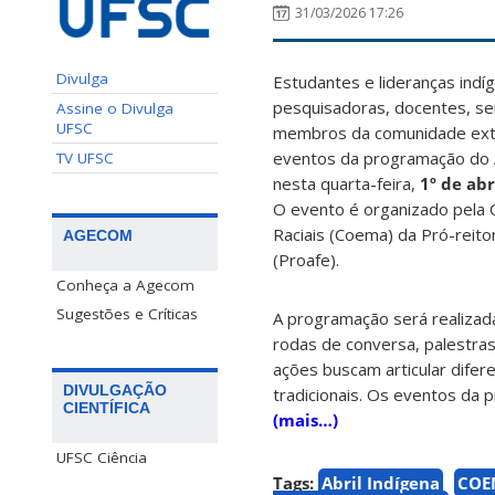
31/03/2026 17:26
Divulga
Estudantes e lideranças indí
pesquisadoras, docentes, ser
Assine o Divulga
UFSC
membros da comunidade exte
eventos da programação do A
TV UFSC
nesta quarta-feira,
1º de abr
O evento é organizado pela 
Raciais (Coema) da Pró-reito
AGECOM
(Proafe).
Conheça a Agecom
Sugestões e Críticas
A programação será realizad
rodas de conversa, palestras
ações buscam articular dife
DIVULGAÇÃO
tradicionais. Os eventos da
CIENTÍFICA
(mais…)
UFSC Ciência
Tags:
Abril Indígena
COE