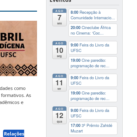
AGO
8:00
Recepção à
7
Comunidade Internacio...
sex
20:00
Cineclube África
no Cinema: ‘Coc...
AGO
9:00
Feira do Livro da
10
UFSC
seg
19:00
Cine paredão:
programação de rec...
AGO
9:00
Feira do Livro da
11
UFSC
vidades como
ter
19:00
Cine paredão:
 formativos. As
programação de rec...
cadêmicos e
AGO
9:00
Feira do Livro da
12
UFSC
qua
17:00
3º Prêmio Zahidé
Muzart
Relações