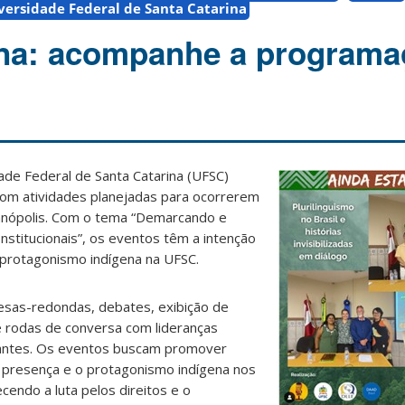
versidade Federal de Santa Catarina
ena: acompanhe a programa
dade Federal de Santa Catarina (UFSC)
com atividades planejadas para ocorrerem
anópolis. Com o tema “Demarcando e
stitucionais”, os eventos têm a intenção
 protagonismo indígena na UFSC.
sas-redondas, debates, exibição de
 e rodas de conversa com lideranças
dantes. Os eventos buscam promover
a presença e o protagonismo indígena nos
ecendo a luta pelos direitos e o