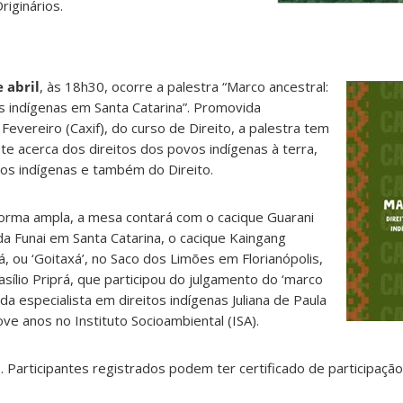
iginários.
 abril
, às 18h30, ocorre a palestra “Marco ancestral:
os indígenas em Santa Catarina”. Promovida
evereiro (Caxif), do curso de Direito, a palestra tem
te acerca dos direitos dos povos indígenas à terra,
dos indígenas e também do Direito.
forma ampla, a mesa contará com o cacique Guarani
a Funai em Santa Catarina, o cacique Kaingang
, ou ‘Goitaxá’, no Saco dos Limões em Florianópolis,
sílio Priprá, que participou do julgamento do ‘marco
a especialista em direitos indígenas Juliana de Paula
ve anos no Instituto Socioambiental (ISA).
. Participantes registrados podem ter certificado de participaçã