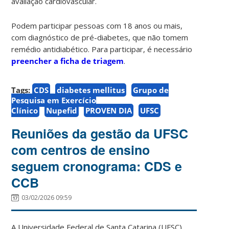
avaliação cardiovascular.
Podem participar pessoas com 18 anos ou mais,
com diagnóstico de pré-diabetes, que não tomem
remédio antidiabético. Para participar, é necessário
preencher a ficha de triagem
.
Tags:
CDS
diabetes mellitus
Grupo de
Pesquisa em Exercício
Clínico
Nupefid
PROVEN DIA
UFSC
Reuniões da gestão da UFSC
com centros de ensino
seguem cronograma: CDS e
CCB
03/02/2026 09:59
A Universidade Federal de Santa Catarina (UFSC)