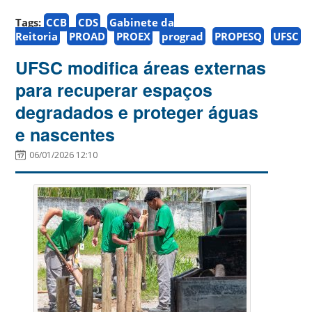
Tags:
CCB
CDS
Gabinete da
Reitoria
PROAD
PROEX
prograd
PROPESQ
UFSC
UFSC modifica áreas externas
para recuperar espaços
degradados e proteger águas
e nascentes
06/01/2026 12:10