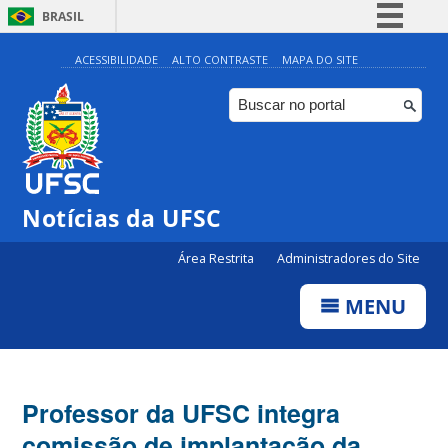
BRASIL
Simplifique!
ACESSIBILIDADE
ALTO CONTRASTE
MAPA DO SITE
Comunica BR
Participe
Acesso à informação
Legislação
Notícias da UFSC
Canais
Área Restrita
Administradores do Site
MENU
Professor da UFSC integra
comissão de implantação da