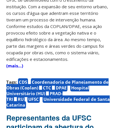
instituição. Com a expansão de seu entorno urbano,
os cursos d’água que adentram esse território
tiveram um processo de intervenção humana.
Conforme estudos da COPLAN/DPAE, essa ação
provocou efeito sobre a vegetação nativa e o
equilíbrio hidrológico da área. Ao mesmo tempo,
parte das margens e áreas verdes do campus foi
ocupada por obras civis, como o sistema viário,
edificações e estacionamentos.
(mais…)
Tags:
CDS
Coordenadoria de Planejamento de
Obras (Coplan)
CTC
DPAE
Hospital
Universitário (HU)
PRAD-
TRI
RU
UFSC
Universidade Federal de Santa
Catarina
Representantes da UFSC
participam da abertura do