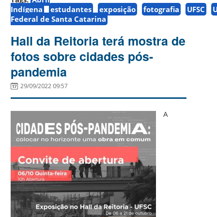
Indígena
estudantes
exposição
fotografia
UFSC
U
Federal de Santa Catarina
Hall da Reitoria terá mostra de
fotos sobre cidades pós-
pandemia
29/09/2022 09:57
A