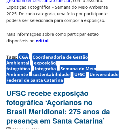
gestaombiental@contato.ufsc.br
, com o assunto:
Exposição Fotográfica – Semana do Meio Ambiente
2025. De cada categoria, uma foto por participante
poderá ser selecionada para compor a exposição.
Mais informações sobre como participar estão
disponíveis no
edital
.
Tags:
CGA
Coordenadoria de Gestão
Ambiental
exposição
fotográfica
fotografia
Semana do Meio
Ambiente
sustentabilidade
UFSC
Universidade
Federal de Santa Catarina
UFSC recebe exposição
fotográfica ‘Açorianos no
Brasil Meridional: 275 anos da
presença em Santa Catarina’