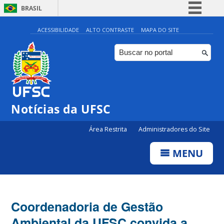
BRASIL
Simplifique!
ACESSIBILIDADE
ALTO CONTRASTE
MAPA DO SITE
Comunica BR
Participe
Acesso à informação
Legislação
Notícias da UFSC
Canais
Área Restrita
Administradores do Site
MENU
Coordenadoria de Gestão
Ambiental da UFSC convida a