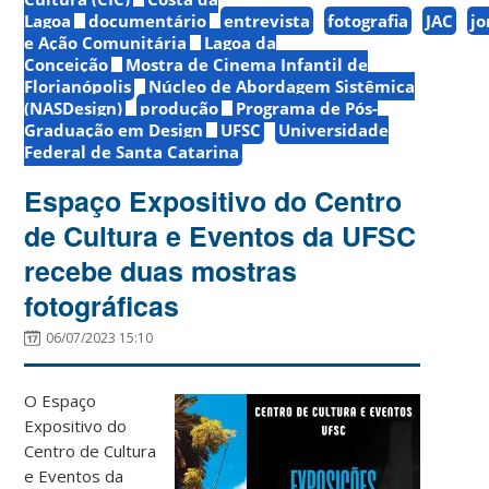
Lagoa
documentário
entrevista
fotografia
JAC
jo
e Ação Comunitária
Lagoa da
Conceição
Mostra de Cinema Infantil de
Florianópolis
Núcleo de Abordagem Sistêmica
(NASDesign)
produção
Programa de Pós-
Graduação em Design
UFSC
Universidade
Federal de Santa Catarina
Espaço Expositivo do Centro
de Cultura e Eventos da UFSC
recebe duas mostras
fotográficas
06/07/2023 15:10
O Espaço
Expositivo do
Centro de Cultura
e Eventos da