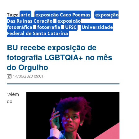
Tags:
arte
exposição Caco Poemas
exposição
Das Ruínas Coração
exposição
fotográfica
fotografia
UFSC
Universidade
Federal de Santa Catarina
BU recebe exposição de
fotografia LGBTQIA+ no mês
do Orgulho
14/06/2023 09:01
“Além
do