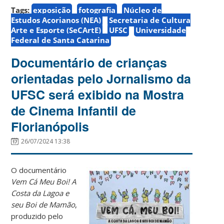
Tags:
exposição
fotografia
Núcleo de
Estudos Açorianos (NEA)
Secretaria de Cultura
Arte e Esporte (SeCArtE)
UFSC
Universidade
Federal de Santa Catarina
Documentário de crianças
orientadas pelo Jornalismo da
UFSC será exibido na Mostra
de Cinema Infantil de
Florianópolis
26/07/2024 13:38
O documentário
Vem Cá Meu Boi! A
Costa da Lagoa e
seu Boi de Mamão
,
produzido pelo