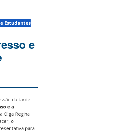
de Estudantes
resso e
e
essão da tarde
sso e a
ira Olga Regina
ecer, o
resentativa para