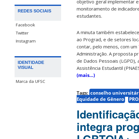
objetivo geral implementar e
monitoramento de indicadore
REDES SOCIAIS
estudantes.
Facebook
A minuta também estabelece 
Twitter
ao Prograd, e de setores loc
Instagram
contar, pelo menos, com um
Administração. A proposta pr
de Dados Pessoais (LGPD), al
IDENTIDADE
Assistência Estudantil (PNAE
VISUAL
(mais…)
Marca da UFSC
Tags:
conselho universitár
Equidade de Gênero
PRO
Identificaç
integra pro
LGBTQIA+