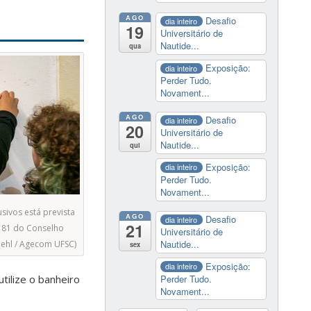
AGO
Desafio
dia inteiro
19
Universitário de
Nautide...
qua
Exposição:
dia inteiro
Perder Tudo.
Novament...
AGO
Desafio
dia inteiro
20
Universitário de
Nautide...
qui
Exposição:
dia inteiro
Perder Tudo.
Novament...
usivos está prevista
AGO
Desafio
dia inteiro
21
181 do Conselho
Universitário de
Nautide...
iehl / Agecom UFSC)
sex
Exposição:
dia inteiro
tilize o banheiro
Perder Tudo.
Novament...