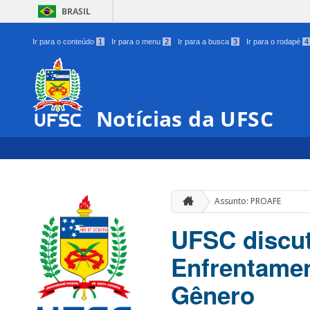
BRASIL
Ir para o conteúdo
1
Ir para o menu
2
Ir para a busca
3
Ir para o rodapé
4
Notícias da UFSC
Assunto: PROAFE
UFSC discute
Enfrentamen
Gênero