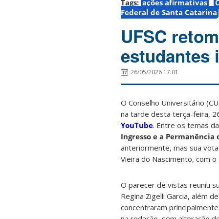
Tags:
ações afirmativas
Federal de Santa Catarina
UFSC retoma
estudantes 
26/05/2026 17:01
O Conselho Universitário (CU
na tarde desta terça-feira, 
YouTube
. Entre os temas d
Ingresso e a Permanência 
anteriormente, mas sua vota
Vieira do Nascimento, com o 
O parecer de vistas reuniu s
Regina Zigelli Garcia, além 
concentraram principalmente
na redação, sem alteração de