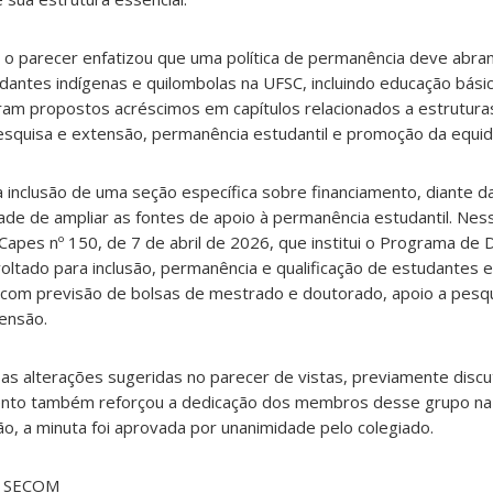
 o parecer enfatizou que uma política de permanência deve abra
udantes indígenas e quilombolas na UFSC, incluindo educação bási
ram propostos acréscimos em capítulos relacionados a estrutura
pesquisa e extensão, permanência estudantil e promoção da equi
a inclusão de uma seção específica sobre financiamento, diante d
de de ampliar as fontes de apoio à permanência estudantil. Nes
Capes nº 150, de 7 de abril de 2026, que institui o Programa de
oltado para inclusão, permanência e qualificação de estudantes
 com previsão de bolsas de mestrado e doutorado, apoio a pesq
ensão.
 as alterações sugeridas no parecer de vistas, previamente disc
ento também reforçou a dedicação dos membros desse grupo na
ão, a minuta foi aprovada por unanimidade pelo colegiado.
 SECOM