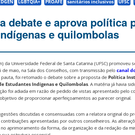
CDGEN
LGBTQIA+
PROAFE
sanitários inclusivos
UFSC
 debate e aprova política 
indígenas e quilombolas
n) da Universidade Federal de Santa Catarina (UFSC) promoveu s
26 de maio, na Sala dos Conselhos, com transmissão pelo
canal d
a pauta, foi retomado o debate sobre a proposta de
Política Ins
de Estudantes Indígenas e Quilombolas
. A matéria já havia si
ção foi adiada em razão de pedido de vistas apresentado pelo co
objetivo de proporcionar aperfeiçoamentos ao parecer original.
ugestões discutidas e consensuadas com a relatora original do p
de contribuições apresentadas por outros conselheiros. As alteraç
 no aprimoramento da forma, da organização e da redação da mi
 sua estrutura essencial.