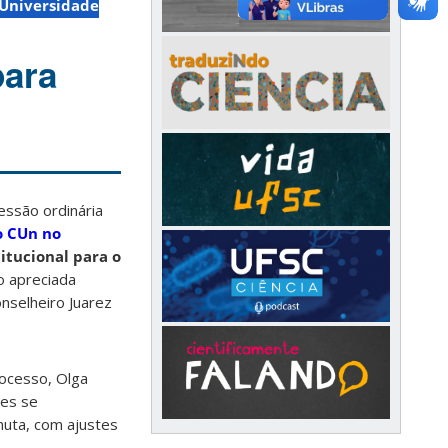
Universidade
para
essão ordinária
o CUn no
titucional para o
do apreciada
nselheiro Juarez
rocesso, Olga
ões se
nuta, com ajustes