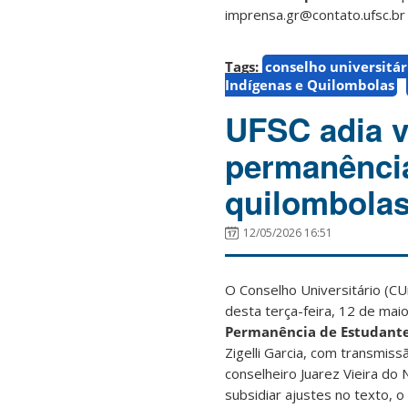
imprensa.gr@contato.ufsc.br
Tags:
conselho universitár
Indígenas e Quilombolas
UFSC adia v
permanência
quilombola
12/05/2026 16:51
O Conselho Universitário (CU
desta terça-feira, 12 de mai
Permanência de Estudante
Zigelli Garcia, com transmiss
conselheiro Juarez Vieira do
subsidiar ajustes no texto, o