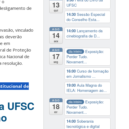
r o
13
UFSC
 desligamento de
qui
14:30
Sessão Especial
do Conselho Esta...
vasão, vinculado
AGO
14:00
Lançamento da
14
cinebiografia de D...
ais deverão
sex
te em
eral de Proteção
AGO
Exposição:
dia inteiro
17
ica Nacional de
Perder Tudo.
Novament...
seg
a resolução.
16:00
Curso de formação
em Jornalismo ...
19:00
Aula Magna do
stitucional de
IELA: Homenagem ao...
AGO
na UFSC
Exposição:
dia inteiro
18
Perder Tudo.
Novament...
ter
ho
14:00
Soberania
tecnológica e digital