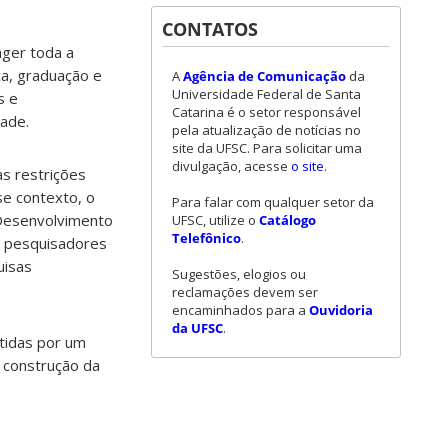
CONTATOS
nger toda a
ca, graduação e
A
Agência de Comunicação
da
Universidade Federal de Santa
s e
Catarina é o setor responsável
dade.
pela atualização de notícias no
site da UFSC. Para solicitar uma
divulgação, acesse
o site
.
as restrições
se contexto, o
Para falar com qualquer setor da
 Desenvolvimento
UFSC, utilize o
Catálogo
Telefônico
.
 e pesquisadores
uisas
Sugestões, elogios ou
reclamações devem ser
encaminhados para a
Ouvidoria
da UFSC
.
utidas por um
 construção da