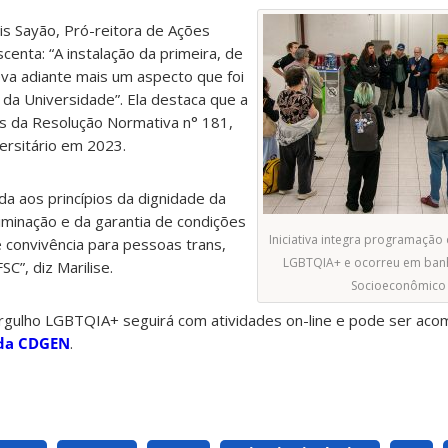
eis Sayão, Pró-reitora de Ações
centa: “A instalação da primeira, de
va adiante mais um aspecto que foi
a Universidade”. Ela destaca que a
ias da Resolução Normativa n° 181,
ersitário em 2023.
da aos princípios da dignidade da
iminação e da garantia de condições
Iniciativa integra programaçã
convivência para pessoas trans,
LGBTQIA+ e ocorreu em banh
SC”, diz Marilise.
Socioeconômico 
gulho LGBTQIA+ seguirá com atividades on-line e pode ser ac
 da CDGEN
.