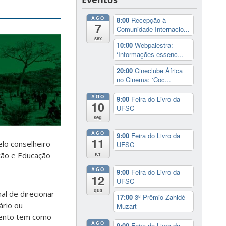
AGO
8:00
Recepção à
7
Comunidade Internacio...
sex
10:00
Webpalestra:
‘Informações essenc...
20:00
Cineclube África
no Cinema: ‘Coc...
AGO
9:00
Feira do Livro da
10
UFSC
seg
AGO
9:00
Feira do Livro da
11
elo conselheiro
UFSC
ação e Educação
ter
AGO
9:00
Feira do Livro da
12
UFSC
qua
al de direcionar
17:00
3º Prêmio Zahidé
ário ou
Muzart
mento tem como
AGO
9:00
Feira do Livro da