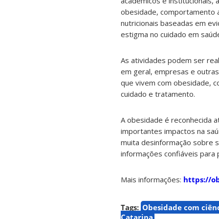
acadêmicos e institucionais,
obesidade, comportamento al
nutricionais baseadas em evi
estigma no cuidado em saúd
As atividades podem ser real
em geral, empresas e outras 
que vivem com obesidade, com
cuidado e tratamento.
A obesidade é reconhecida at
importantes impactos na saúd
muita desinformação sobre su
informações confiáveis para 
Mais informações:
https://o
Tags:
Obesidade com ciên
Catarina