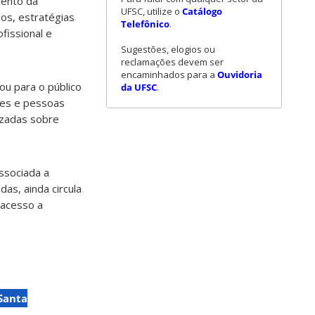
mento da
UFSC, utilize o
Catálogo
os, estratégias
Telefônico
.
fissional e
Sugestões, elogios ou
reclamações devem ser
encaminhados para a
Ouvidoria
ou para o público
da UFSC
.
ntes e pessoas
izadas sobre
ssociada a
as, ainda circula
 acesso a
Santa