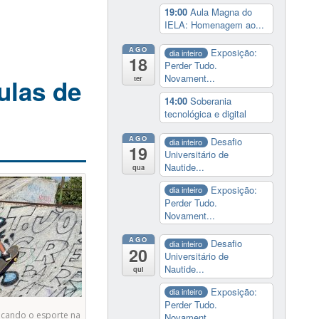
19:00
Aula Magna do
IELA: Homenagem ao...
AGO
Exposição:
dia inteiro
18
Perder Tudo.
Novament...
ulas de
ter
14:00
Soberania
tecnológica e digital
AGO
Desafio
dia inteiro
19
Universitário de
Nautide...
qua
Exposição:
dia inteiro
Perder Tudo.
Novament...
AGO
Desafio
dia inteiro
20
Universitário de
Nautide...
qui
Exposição:
dia inteiro
Perder Tudo.
icando o esporte na
Novament...