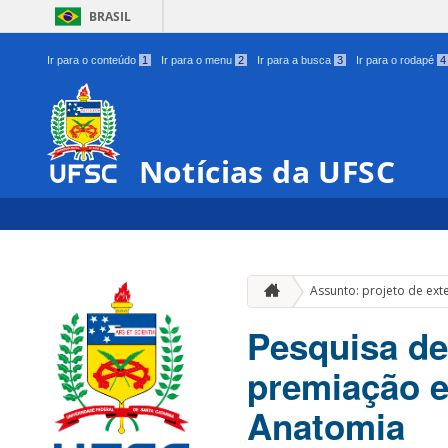
BRASIL
Ir para o conteúdo
1
Ir para o menu
2
Ir para a busca
3
Ir para o rodapé
4
Notícias da UFSC
Assunto: projeto de ex
Pesquisa de
premiação e
Anatomia