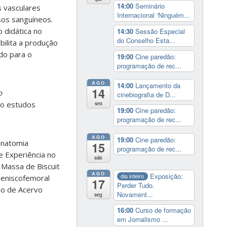
14:00
Seminário
s vasculares
Internacional ‘Ninguém...
sos sanguíneos.
o didática no
14:30
Sessão Especial
do Conselho Esta...
bilita a produção
do para o
19:00
Cine paredão:
programação de rec...
AGO
14:00
Lançamento da
14
o
cinebiografia de D...
co estudos
sex
19:00
Cine paredão:
programação de rec...
AGO
19:00
Cine paredão:
anatomia
15
programação de rec...
 Experiência no
sáb
 Massa de Biscuit
AGO
Exposição:
dia inteiro
Meniscofemoral
17
Perder Tudo.
ão de Acervo
Novament...
seg
16:00
Curso de formação
em Jornalismo ...