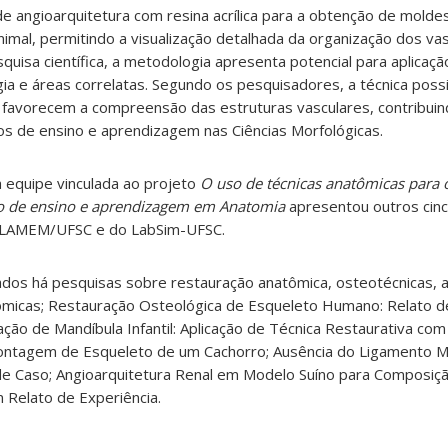
 de angioarquitetura com resina acrílica para a obtenção de molde
imal, permitindo a visualização detalhada da organização dos va
quisa científica, a metodologia apresenta potencial para aplicaçã
ia e áreas correlatas. Segundo os pesquisadores, a técnica possi
 favorecem a compreensão das estruturas vasculares, contribuin
 de ensino e aprendizagem nas Ciências Morfológicas.
 equipe vinculada ao projeto
O uso de técnicas anatômicas para 
o de ensino e aprendizagem em Anatomia
apresentou outros cin
o LAMEM/UFSC e do LabSim-UFSC.
ados há pesquisas sobre restauração anatômica, osteotécnicas, 
micas; Restauração Osteológica de Esqueleto Humano: Relato de
ção de Mandíbula Infantil: Aplicação de Técnica Restaurativa com
Montagem de Esqueleto de um Cachorro; Ausência do Ligamento 
 de Caso; Angioarquitetura Renal em Modelo Suíno para Composiç
 Relato de Experiência.