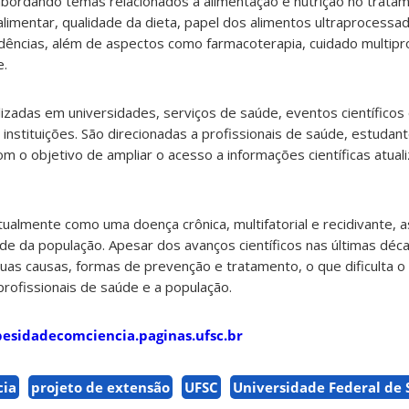
 abordando temas relacionados à alimentação e nutrição no trata
imentar, qualidade da dieta, papel dos alimentos ultraprocessad
dências, além de aspectos como farmacoterapia, cuidado multipro
e.
izadas em universidades, serviços de saúde, eventos científicos 
instituições. São direcionadas a profissionais de saúde, estuda
 o objetivo de ampliar o acesso a informações científicas atual
ualmente como uma doença crônica, multifatorial e recidivante, a
e da população. Apesar dos avanços científicos nas últimas décad
as causas, formas de prevenção e tratamento, o que dificulta o
profissionais de saúde e a população.
besidadecomciencia.paginas.ufsc.br
cia
projeto de extensão
UFSC
Universidade Federal de 