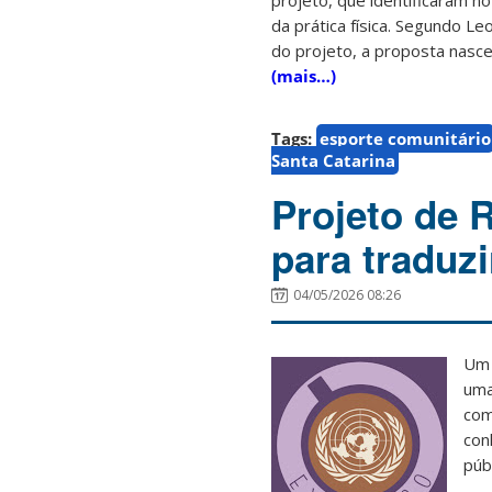
projeto, que identificaram n
da prática física. Segundo L
do projeto, a proposta nasce
(mais…)
Tags:
esporte comunitário
Santa Catarina
Projeto de 
para traduz
04/05/2026 08:26
Um 
uma
com
con
púb