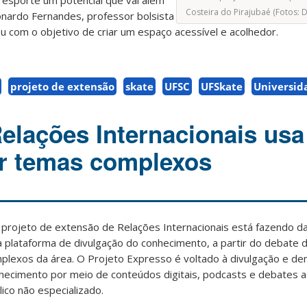
o esporte um potencial que vai além
Costeira do Pirajubaé (Fotos: 
eonardo Fernandes, professor bolsista
u com o objetivo de criar um espaço acessível e acolhedor.
projeto de extensão
skate
UFSC
UFSkate
Universid
Relações Internacionais usa
ir temas complexos
projeto de extensão de Relações Internacionais está fazendo da
 plataforma de divulgação do conhecimento, a partir do debate 
plexos da área. O Projeto Expresso é voltado à divulgação e de
hecimento por meio de conteúdos digitais, podcasts e debates a
lico não especializado.