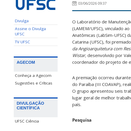
03/06/2026 09:37
Divulga
O Laboratório de Manutençã
(LAMEM/UFSC), vinculado ao 
Assine o Divulga
UFSC
Anatômicas (LabSim-UFSC) da
Catarina (UFSC), foi premiado
TV UFSC
da Angioarquitetura com Resi
Wistar,
desenvolvido por Vale
coordenador do projeto de 
AGECOM
Conheça a Agecom
A premiação ocorreu durante
Sugestões e Críticas
do Paraíba (III COAVAP), real
O grupo apresentou seis traba
lugar geral de melhor trabal
DIVULGAÇÃO
país.
CIENTÍFICA
Pesquisa
UFSC Ciência