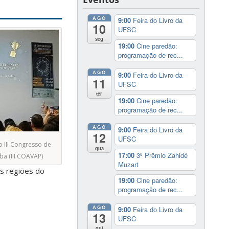
AGO
9:00
Feira do Livro da
10
UFSC
seg
19:00
Cine paredão:
programação de rec...
AGO
9:00
Feira do Livro da
11
UFSC
ter
19:00
Cine paredão:
programação de rec...
AGO
9:00
Feira do Livro da
12
UFSC
III Congresso de
qua
17:00
3º Prêmio Zahidé
ba (III COAVAP)
Muzart
es regiões do
19:00
Cine paredão:
programação de rec...
AGO
9:00
Feira do Livro da
13
UFSC
qui