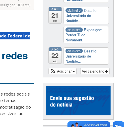
Divulgação UFSKate)
AGO
Desafio
dia inteiro
21
Universitário de
Nautide...
sex
Exposição:
dia inteiro
Perder Tudo.
ade Federal de
Novament...
AGO
Desafio
 redes
dia inteiro
22
Universitário de
Nautide...
sáb
Adicionar
Ver calendário
s redes sociais
de temas
mocratização do
cessíveis ao