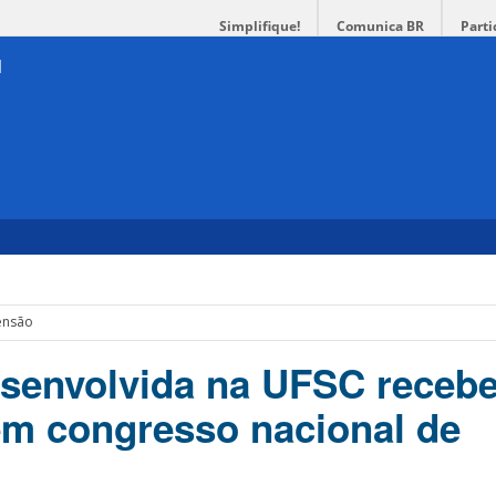
Simplifique!
Comunica BR
Parti
tensão
senvolvida na UFSC receb
m congresso nacional de