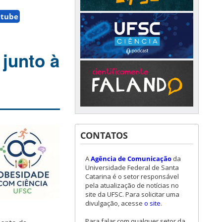
utube
 junto à
CONTATOS
A
Agência de Comunicação
da
Universidade Federal de Santa
Catarina é o setor responsável
pela atualização de notícias no
site da UFSC. Para solicitar uma
divulgação, acesse
o site
.
Para falar com qualquer setor da