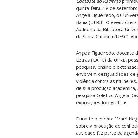
Combate ao Racismo
promove
quinta-feira, 18 de setembro
Angela Figueiredo, da Unive
Bahia (UFRB). O evento será r
Auditório da Biblioteca Unive
de Santa Catarina (UFSC). Ab
Angela Figueiredo, docente 
Letras (CAHL) da UFRB, poss
pesquisa, ensino e extensã
envolvem desigualdades de g
violência contra as mulheres
de sua produção acadêmica, 
pesquisa Coletivo Angela Da
exposições fotográficas.
Durante o evento “Maré Negra 
sobre a produção do conhecim
atividade faz parte da agen