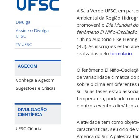
A Sala Verde UFSC, em parce
Ambiental da Região Hidrogr
Divulga
promoverá o
Dia Mundial do
Assine o Divulga
fenômeno El Niño-Oscilação 
UFSC
14h no Auditório Elke Hering 
TV UFSC
(BU). As inscrições estão ab
realizadas pelo
formulário
.
AGECOM
O fenômeno El Niño-Oscilaçã
de variabilidade climática do 
Conheça a Agecom
sobre o clima em diferentes 
Sugestões e Críticas
Sul. Suas fases estão associ
temperatura, podendo contri
e outros eventos climáticos
DIVULGAÇÃO
CIENTÍFICA
A atividade tem como objeti
UFSC Ciência
características, seu ciclo d
América do Sul. A palestra 