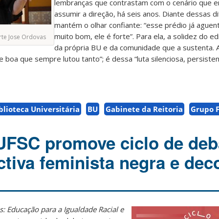
lembranças que contrastam com o cenário que e
assumir a direção, há seis anos. Diante dessas di
mantém o olhar confiante: “esse prédio já aguen
muito bom, ele é forte”. Para ela, a solidez do ed
rte Jose Ordovas
da própria BU e da comunidade que a sustenta. 
e boa que sempre lutou tanto”; é dessa “luta silenciosa, persist
blioteca Universitária
BU
Gabinete da Reitoria
Grupo F
UFSC promove ciclo de deb
tiva feminista negra e deco
s: Educação para a Igualdade Racial e