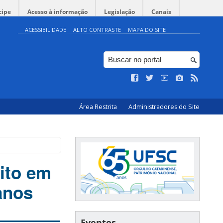
cipe
Acesso à informação
Legislação
Canais
ACESSIBILIDADE
ALTO CONTRASTE
MAPA DO SITE
Área Restrita
Administradores do Site
ito em
anos
Eventos