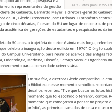
 no apoio ao ensino, à pesquisa e à
UFSC. Fotos: João Hasse/ E
ia reuniu representantes da gestão
o chefe de Gabinete, Bernardo Meyer, a diretora-geral do Gabinet
tora da BC, Gleide Bitencourte Jose Ordovas. O propósito central
ngo de cinco décadas, fizeram da BU um lugar de encontro, de p
ida acadêmica de gerações de estudantes e pesquisadores da inst
tado 50 anos, a trajetória do setor é ainda mais longa, relembr
 “que celebra a inauguração deste edifício em 1976”. O órgão supl
do Campus Universitário, para reunir os acervos das antigas facu
, Odontologia, Medicina, Filosofia, Serviço Social e Engenharia Ind
onhecimento para a comunidade universitária.
Em sua fala, a diretora Gleide compartilhou a e
a Biblioteca nesse momento simbólico, recorda
desafios recentes. “Tive que buscar as fotos hist
momento que foi escolhido o terreno”, contou. R
momento que começaram a pensar no projeto e a
prédio”, as primeiras camadas de tinta e o teto