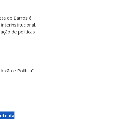
eta de Barros é
terinstitucional.
ação de políticas
exão e Política”
ete da