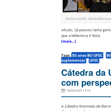
Diretora da BC, Gleide Bitencou
século, “já passou tanta gent
que a biblioteca é feita.
(mais…)
Tags:
50 anos BU UFSC
Bi
suplementar
UFSC
Cátedra da 
com perspec
16/09/2025 13:16
A
Cátedra Antonieta de Barro