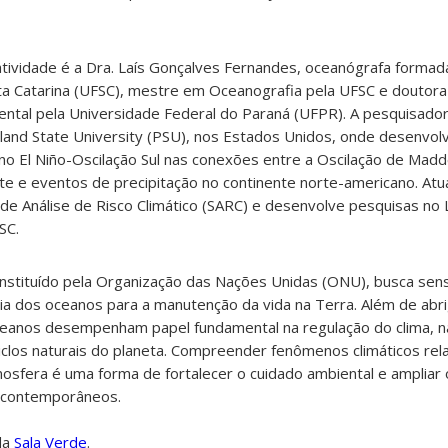
atividade é a Dra. Laís Gonçalves Fernandes, oceanógrafa formad
ta Catarina (UFSC), mestre em Oceanografia pela UFSC e doutor
ntal pela Universidade Federal do Paraná (UFPR). A pesquisador
tland State University (PSU), nos Estados Unidos, onde desenvo
no El Niño-Oscilação Sul nas conexões entre a Oscilação de Madden
te e eventos de precipitação no continente norte-americano. Atu
de Análise de Risco Climático (SARC) e desenvolve pesquisas no 
SC.
nstituído pela Organização das Nações Unidas (ONU), busca sensi
ia dos oceanos para a manutenção da vida na Terra. Além de ab
ceanos desempenham papel fundamental na regulação do clima, 
 ciclos naturais do planeta. Compreender fenômenos climáticos rel
mosfera é uma forma de fortalecer o cuidado ambiental e ampliar
s contemporâneos.
da
Sala Verde
.