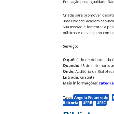
Educação para Igualdade Raci
Criada para promover debate
uma unidade acadêmica vincul
Sua missão é fomentar a pes
públicas e o avanço no comba
Serviço:
O quê:
Ciclo de debates da C
Quando:
18 de setembro, à
Onde:
Auditório da Bibliotec
Entrada:
Gratuita
Mais informações:
catedra
Tags:
Angela Figueiredo
Reitoria
UFRB
UFSC