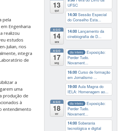
13
UFSC
qui
14:30
Sessão Especial
a pela
do Conselho Esta...
a em Engenharia
AGO
14:00
Lançamento da
a realizou
14
cinebiografia de D...
lveu estudos
sex
-Julian, rios
AGO
Exposição:
dia inteiro
almente, integra
17
Perder Tudo.
Laboratório de
Novament...
seg
16:00
Curso de formação
em Jornalismo ...
bilizar a
19:00
Aula Magna do
rigarem uma
IELA: Homenagem ao...
na produção de
acionados à
AGO
Exposição:
dia inteiro
18
Perder Tudo.
 o entendimento
Novament...
ter
14:00
Soberania
tecnológica e digital