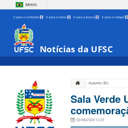
BRASIL
Ir para o conteúdo
1
Ir para o menu
2
Ir para a busca
3
Ir para o rodapé
4
Notícias da UFSC
Assunto: BU
Sala Verde 
comemoraçã
02/06/2026 12:23