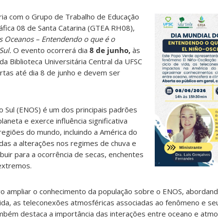
ria com o Grupo de Trabalho de Educação
áfica 08 de Santa Catarina (GTEA RH08),
s Oceanos – Entendendo o que é o
Sul.
O evento ocorrerá dia
8 de junho,
às
da Biblioteca Universitária Central da UFSC
ertas até dia 8 de junho e devem ser
o Sul (ENOS) é um dos principais padrões
planeta e exerce influência significativa
regiões do mundo, incluindo a América do
adas a alterações nos regimes de chuva e
buir para a ocorrência de secas, enchentes
 extremos.
vo ampliar o conhecimento da população sobre o ENOS, abordando
e vida, as teleconexões atmosféricas associadas ao fenômeno e s
também destaca a importância das interações entre oceano e atmo