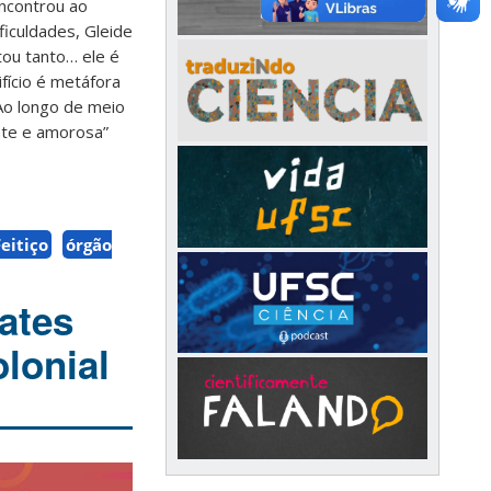
ncontrou ao
ficuldades, Gleide
tou tanto… ele é
ifício é metáfora
Ao longo de meio
ente e amorosa”
eitiço
órgão
ates
lonial