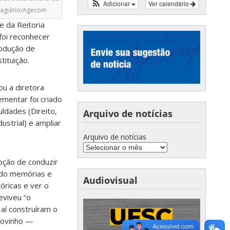
Adicionar
Ver calendário
stagiário/Agecom
e da Reitoria
 foi reconhecer
rodução de
ituição.
ou a diretora
ementar foi criado
ldades (Direito,
Arquivo de notícias
ustrial) e ampliar
Arquivo de notícias
moção de conduzir
ndo memórias e
Audiovisual
óricas e ver o
eviveu “o
í construíram o
 novinho —