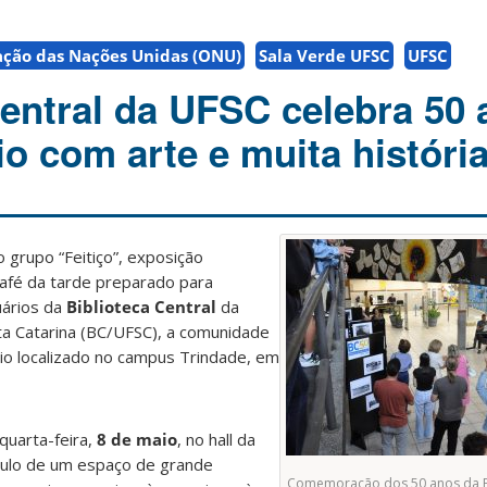
ação das Nações Unidas (ONU)
Sala Verde UFSC
UFSC
Central da UFSC celebra 50
o com arte e muita históri
 grupo “Feitiço”, exposição
 café da tarde preparado para
uários da
Biblioteca Central
da
ta Catarina (BC/UFSC), a comunidade
o localizado no campus Trindade, em
quarta-feira,
8 de maio
, no hall da
culo de um espaço de grande
Comemoração dos 50 anos da Bi