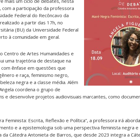
 mais um ciclo de debates, nesta
, com a participação da professora
rsidade Federal do Recôncavo da
ealizado a partir das 17h, no
rsitária (BU) da Universidade Federal
erto à comunidade em geral.
do Centro de Artes Humanidades e
ui uma trajetória de destaque na
o, com ênfase em questões que
ênero e raça, feminismo negro,
, beleza negra e a classe média. Além
Angela coordena o grupo de
vis e desenvolve projetos audiovisuais marcantes, como documen
Feminista: Escrita, Reflexão e Política”, a professora irá abord
ento e a epistemologia sob uma perspectiva feminista negra e d
da da Cátedra Antonieta de Barros, que desde 2023 integra a C