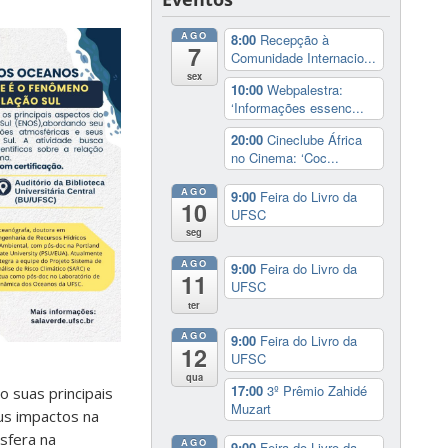
AGO
8:00
Recepção à
7
Comunidade Internacio...
sex
10:00
Webpalestra:
‘Informações essenc...
20:00
Cineclube África
no Cinema: ‘Coc...
AGO
9:00
Feira do Livro da
10
UFSC
seg
AGO
9:00
Feira do Livro da
11
UFSC
ter
AGO
9:00
Feira do Livro da
12
UFSC
qua
17:00
3º Prêmio Zahidé
 suas principais
Muzart
eus impactos na
sfera na
AGO
9:00
Feira do Livro da