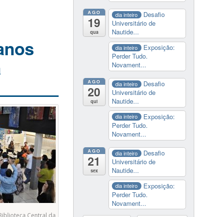
AGO
Desafio
dia inteiro
19
Universitário de
Nautide...
qua
 anos
Exposição:
dia inteiro
Perder Tudo.
a
Novament...
AGO
Desafio
dia inteiro
20
Universitário de
Nautide...
qui
Exposição:
dia inteiro
Perder Tudo.
Novament...
AGO
Desafio
dia inteiro
21
Universitário de
Nautide...
sex
Exposição:
dia inteiro
Perder Tudo.
Novament...
blioteca Central da