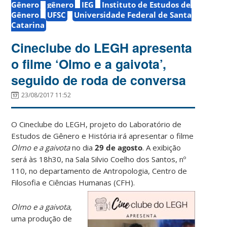
Gênero
gênero
IEG
Instituto de Estudos de
Gênero
UFSC
Universidade Federal de Santa
Catarina
Cineclube do LEGH apresenta
o filme ‘Olmo e a gaivota’,
seguido de roda de conversa
23/08/2017 11:52
O Cineclube do LEGH, projeto do Laboratório de
Estudos de Gênero e História irá apresentar o filme
Olmo e a gaivota
no dia
29 de agosto
. A exibição
será às 18h30, na Sala Silvio Coelho dos Santos, nº
110, no departamento de Antropologia, Centro de
Filosofia e Ciências Humanas (CFH).
Olmo e a gaivota
,
uma produção de