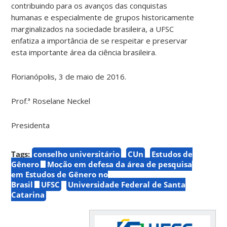
contribuindo para os avanços das conquistas
humanas e especialmente de grupos historicamente
marginalizados na sociedade brasileira, a UFSC
enfatiza a importância de se respeitar e preservar
esta importante área da ciência brasileira.
Florianópolis, 3 de maio de 2016.
Prof.ª Roselane Neckel
Presidenta
Tags:
conselho universitário
CUn
Estudos de
Gênero
Moção em defesa da área de pesquisa
em Estudos de Gênero no
Brasil
UFSC
Universidade Federal de Santa
Catarina