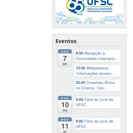
Eventos
AGO
8:00
Recepção à
7
Comunidade Internacio...
sex
10:00
Webpalestra:
‘Informações essenc...
20:00
Cineclube África
no Cinema: ‘Coc...
AGO
9:00
Feira do Livro da
10
UFSC
seg
AGO
9:00
Feira do Livro da
11
UFSC
ter