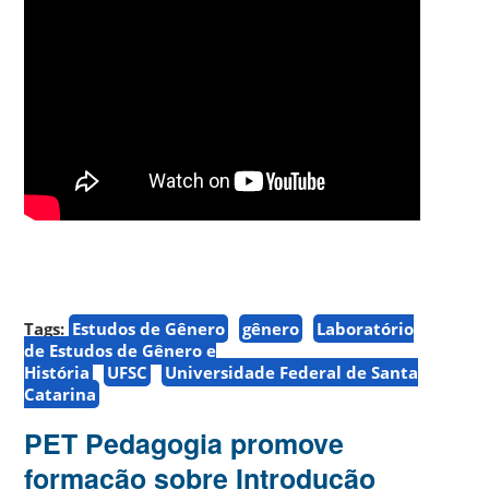
Tags:
Estudos de Gênero
gênero
Laboratório
de Estudos de Gênero e
História
UFSC
Universidade Federal de Santa
Catarina
PET Pedagogia promove
formação sobre Introdução