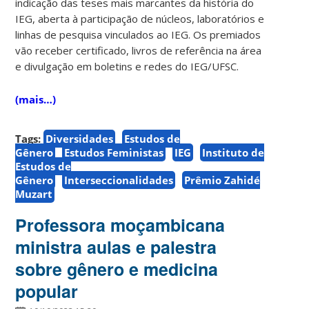
indicação das teses mais marcantes da história do
IEG, aberta à participação de núcleos, laboratórios e
linhas de pesquisa vinculados ao IEG. Os premiados
vão receber certificado, livros de referência na área
e divulgação em boletins e redes do IEG/UFSC.
(mais…)
Tags:
Diversidades
Estudos de
Gênero
Estudos Feministas
IEG
Instituto de
Estudos de
Gênero
Interseccionalidades
Prêmio Zahidé
Muzart
Professora moçambicana
ministra aulas e palestra
sobre gênero e medicina
popular