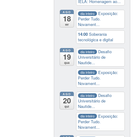
IELA: Homenagem ao...
AGO
Exposição:
dia inteiro
18
Perder Tudo.
Novament...
ter
14:00
Soberania
tecnológica e digital
AGO
Desafio
dia inteiro
19
Universitário de
Nautide...
qua
Exposição:
dia inteiro
Perder Tudo.
Novament...
AGO
Desafio
dia inteiro
20
Universitário de
Nautide...
qui
Exposição:
dia inteiro
Perder Tudo.
Novament...