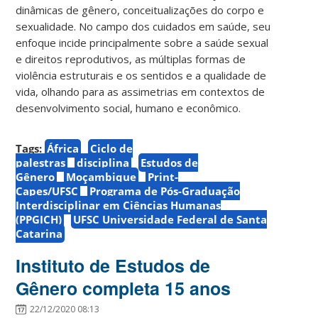
dinâmicas de gênero, conceitualizações do corpo e
sexualidade. No campo dos cuidados em saúde, seu
enfoque incide principalmente sobre a saúde sexual
e direitos reprodutivos, as múltiplas formas de
violência estruturais e os sentidos e a qualidade de
vida, olhando para as assimetrias em contextos de
desenvolvimento social, humano e econômico.
Tags:
África
Ciclo de
palestras
disciplina
Estudos de
Gênero
Moçambique
Print-
Capes/UFSC
Programa de Pós-Graduação
Interdisciplinar em Ciências Humanas
(PPGICH)
UFSC Universidade Federal de Santa
Catarina
Instituto de Estudos de
Gênero completa 15 anos
22/12/2020 08:13