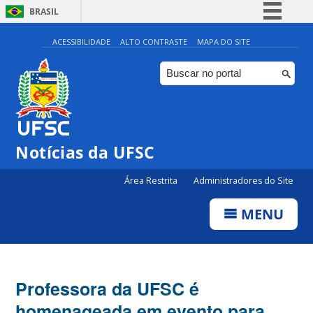
BRASIL
Simplifique!
ACESSIBILIDADE
ALTO CONTRASTE
MAPA DO SITE
Comunica BR
Participe
Acesso à informação
Legislação
Notícias da UFSC
Canais
Área Restrita
Administradores do Site
MENU
Professora da UFSC é
homenageada em evento para