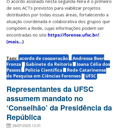
O acordo assinado nesta segunda-feira é o primeiro
de seis ACTs previstos para viabilizar projetos
distribuídos por todas essas áreas, fortalecendo a
atuação coordenada e colaborativa dos grupos que
compõem a Rede, cujas informações podem ser
encontradas no site
https://forense.ufsc.br/
.
(mais…)
Tags:
acordo de cooperação
Andressa Boer
Fronza
Gabinete da Reitoria
Joana Célia dos
Passos
Polícia Científica
Rede Catarinense
de Pesquisa em Ciências Forenses
UFSC
Representantes da UFSC
assumem mandato no
‘Conselhão’ da Presidência da
República
28/07/2025 12:31