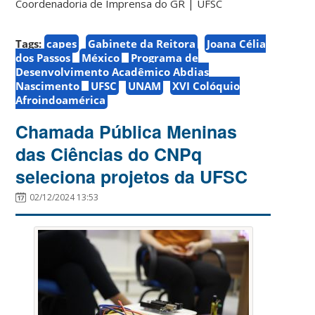
Coordenadoria de Imprensa do GR | UFSC
Tags:
capes
Gabinete da Reitora
Joana Célia
dos Passos
México
Programa de
Desenvolvimento Acadêmico Abdias
Nascimento
UFSC
UNAM
XVI Colóquio
Afroindoamérica
Chamada Pública Meninas
das Ciências do CNPq
seleciona projetos da UFSC
02/12/2024 13:53