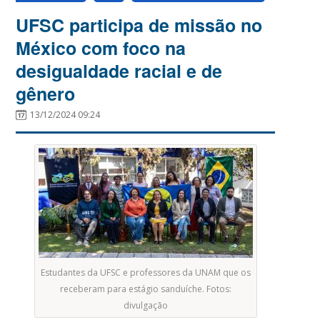
UFSC participa de missão no
México com foco na
desigualdade racial e de
gênero
13/12/2024 09:24
Estudantes da UFSC e professores da UNAM que os
receberam para estágio sanduíche. Fotos:
divulgação