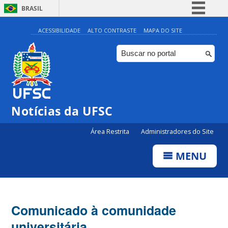
BRASIL
Simplifique!
ACESSIBILIDADE
ALTO CONTRASTE
MAPA DO SITE
Comunica BR
Participe
Acesso à informação
Legislação
Notícias da UFSC
Canais
Área Restrita
Administradores do Site
MENU
Comunicado à comunidade
universitária