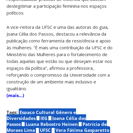
deslegitimar a participação feminina nos espaços
políticos.
A vice-reitora da UFSC e uma das autoras do guia,
Joana Célia dos Passos, destacou a relevância da
publicação como ferramenta de resistência e apoio
às mulheres. “É mais uma contribuição da UFSC e do
Ministério das Mulheres para o fortalecimento de
todas aquelas que estão ou que desejam estar nos
espaços da política”, afirmou a professora,
reforçando o compromisso da Universidade com a
construção de um ambiente mais inclusivo e
igualitário.
(mais…)
Tags:
Espaço Cultural Gênero e
Diversidades
IEG
Joana Célia dos
Passos
Luana Rebostro Heinen
Patrícia de
Moraes Lima
UFSC
Vera Fátima Gasparetto