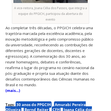
A vice-reitora, Joana Célia dos Passos, que integra a
equipe do PPGICH, participou da abertura do
evento
Ao completar três décadas, o PPGICH celebra uma
trajetória marcada pela excelência acadêmica, pela
inovação metodológica e pelo compromisso público
da universidade, reconhecendo as contribuições de
diferentes gerações de docentes, discentes e
egressos(as). A comemoração dos 30 anos, ao
reunir homenagens, debates e conferências,
reafirma o lugar do programa no cenário nacional da
pós-graduação e projeta sua atuação diante dos
desafios contemporâneos das Ciências Humanas no
Brasil e no mundo.
(mais…)
Tags:
30 anos do PPGCIH
Amurabi Pereira
Oliveira
Bernd Reiter
CFH
Joana Célia dos