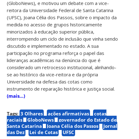
(GloboNews), e motivou um debate com a vice-
reitora da Universidade Federal de Santa Catarina
(UFSC), Joana Célia dos Passos, sobre o impacto da
medida no acesso de grupos historicamente
minorizados à educação superior pública,
interrompendo um ciclo de inclusão que vinha sendo
discutido e implementado no estado. A sua
participação no programa reforça o papel das
lideranças acadêmicas na denúncia do que é
considerado um retrocesso institucional, alinhando-
se ao histórico da vice-reitora e da própria
Universidade na defesa das cotas como
instrumento de reparação histórica e justiça social.
(mais…)
Tags:
3 Olhares
ações afirmativas
cotas
raciais
GloboNews
governador do Estado de
Santa Catarina
Joana Célia dos Passos
Jornal
das Dez
Lei de Cotas
UFSC