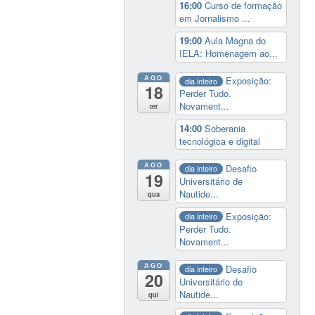
16:00
Curso de formação
em Jornalismo ...
19:00
Aula Magna do
IELA: Homenagem ao...
AGO
Exposição:
dia inteiro
18
Perder Tudo.
Novament...
ter
14:00
Soberania
tecnológica e digital
AGO
Desafio
dia inteiro
19
Universitário de
Nautide...
qua
Exposição:
dia inteiro
Perder Tudo.
Novament...
AGO
Desafio
dia inteiro
20
Universitário de
Nautide...
qui