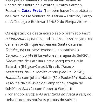
Centro de Cultura de Eventos, Teatro Carmen
Fossari e
Caixa Preta
. Também haverá espetáculos
na Praça Nossa Senhora de Fátima – Estreito, Largo
da Alfândega e Boulevard 14/32 do Floripa Airport.
Os espetáculos desta edição são o premiado
Pluft,
o fantasminha
, da PeQuod Teatro de Animação (Rio
de Janeiro/RJ) – que estreia em Santa Catarina;
Fábulas
, da Cia. Mevitevendo (São Paulo/SP);
Camarim
, do Ateliê Lu Antunes (Jaraguá do Sul/SC);
Habite-me
, de Carolina Garcia Marques e Paulo
Balardim (Bélgica/Canadá/Brasil);
Theatro
Misterioso
, da Cia. Mevitevendo (São Paulo/SP);
Habitada
, com Juliana Notari (São Paulo/SP);
Baús do
Tesouro
, da Cia. Avenida Lamparina (Jaraguá do
Sul/SC);
A Galeria
, com Roberto Gorgatti
(Florianópolis/SC); e
As aventuras do fusca à vela
, do
Ueba Produtos notáveis (Caxias do Sul/RS).