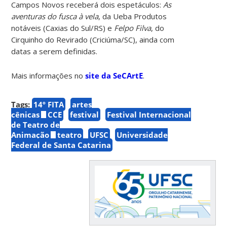
Campos Novos receberá dois espetáculos:
As
aventuras do fusca à vela
, da Ueba Produtos
notáveis (Caxias do Sul/RS) e
Felpo Filva
, do
Cirquinho do Revirado (Criciúma/SC), ainda com
datas a serem definidas.
Mais informações no
site da SeCArtE
.
Tags:
14º FITA
artes
cênicas
CCE
festival
Festival Internacional
de Teatro de
Animação
teatro
UFSC
Universidade
Federal de Santa Catarina