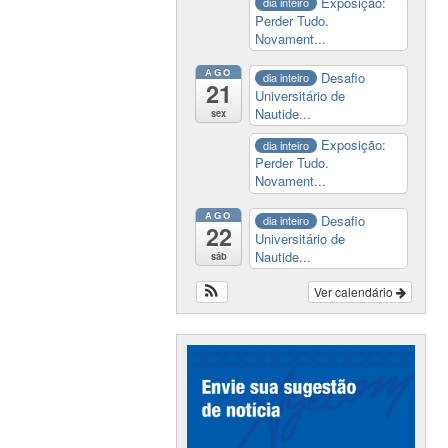
Exposição:
dia inteiro
Perder Tudo.
Novament...
AGO
Desafio
dia inteiro
21
Universitário de
Nautide...
sex
Exposição:
dia inteiro
Perder Tudo.
Novament...
AGO
Desafio
dia inteiro
22
Universitário de
Nautide...
sáb
Ver calendário