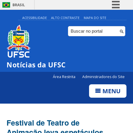
BRASIL
Simplifique!
ACESSIBILIDADE
ALTO CONTRASTE
MAPA DO SITE
Comunica BR
Participe
Acesso à informação
Legislação
Notícias da UFSC
Canais
Área Restrita
Administradores do Site
MENU
Festival de Teatro de
Animação leva espetáculos