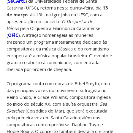
(
SeCArtE
) da Universidade Federal de Santa
Catarina (UFSC), retorna nesta quinta-feira, dia
13
de março
, às 19h, na Igrejinha da UFSC, com a
apresentação do concerto
O Despertar de
Vênus
pela Orquestra Filarmônica Catarinense
(
OFiC
). A atração homenageia as mulheres,
trazendo um programa inteiramente dedicado às
compositoras da música clássica e do romantismo
europeu até a música popular brasileira. O evento é
gratuito e aberto à comunidade, com entrada
liberada por ordem de chegada.
O programa conta com obras de Ethel Smyth, uma
das principais vozes do movimento sufragista no
Reino Unido, e Grace Williams, compositora inglesa
do início do século XX, com a suíte orquestral
Sea
Sketches
(Episódios do Mar), que será executada
pela primeira vez em Santa Catarina; além das
compositoras contemporâneas Daphne Tayo e
Elodie Bouny. O concerto também destaca o grande