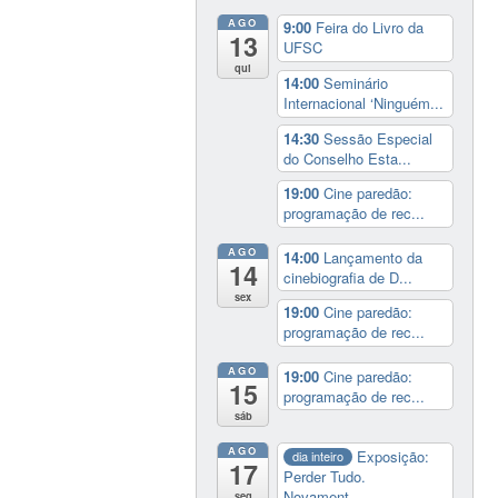
AGO
9:00
Feira do Livro da
13
UFSC
qui
14:00
Seminário
Internacional ‘Ninguém...
14:30
Sessão Especial
do Conselho Esta...
19:00
Cine paredão:
programação de rec...
AGO
14:00
Lançamento da
14
cinebiografia de D...
sex
19:00
Cine paredão:
programação de rec...
AGO
19:00
Cine paredão:
15
programação de rec...
sáb
AGO
Exposição:
dia inteiro
17
Perder Tudo.
Novament...
seg