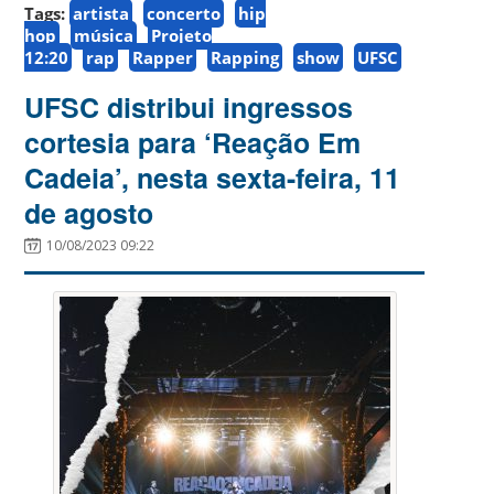
Tags:
artista
concerto
hip
hop
música
Projeto
12:20
rap
Rapper
Rapping
show
UFSC
UFSC distribui ingressos
cortesia para ‘Reação Em
Cadeia’, nesta sexta-feira, 11
de agosto
10/08/2023 09:22