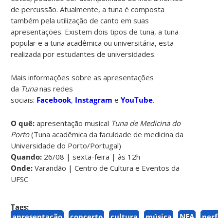
de percussão. Atualmente, a tuna é composta
também pela utilização de canto em suas
apresentações. Existem dois tipos de tuna, a tuna
popular e a tuna acadêmica ou universitária, esta
realizada por estudantes de universidades.
Mais informações sobre as apresentações
da
Tuna
nas redes
sociais:
Facebook
,
Instagram
e
YouTube
.
O quê:
apresentação musical
Tuna de Medicina do
Porto
(Tuna acadêmica da faculdade de medicina da
Universidade do Porto/Portugal)
Quando:
26/08 | sexta-feira | às 12h
Onde:
Varandão | Centro de Cultura e Eventos da
UFSC
Tags:
apresentação
concerto
cultura
música
NEA
per