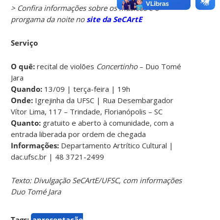
> Confira informações sobre os músicos e o
prorgama da noite no
site da SeCArtE
Serviço
O quê:
recital de violões
Concertinho
– Duo Tomé
Jara
Quando:
13/09 | terça-feira | 19h
Onde:
Igrejinha da UFSC | Rua Desembargador
Vítor Lima, 117 – Trindade, Florianópolis – SC
Quanto:
gratuito e aberto à comunidade, com a
entrada liberada por ordem de chegada
Informações:
Departamento Artrítico Cultural |
dac.ufsc.br | 48 3721-2499
Texto: Divulgação SeCArtE/UFSC, com informações
Duo Tomé Jara
Tags:
apresentação