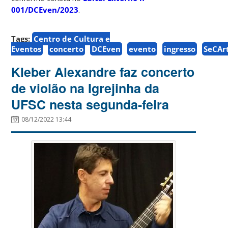
001/DCEven/2023
.
Tags:
Centro de Cultura e
Eventos
concerto
DCEven
evento
ingresso
SeCAr
Kleber Alexandre faz concerto
de violão na Igrejinha da
UFSC nesta segunda-feira
08/12/2022 13:44