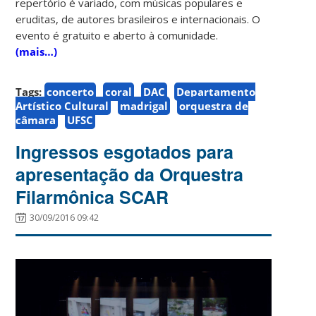
repertório é variado, com músicas populares e
eruditas, de autores brasileiros e internacionais. O
evento é gratuito e aberto à comunidade.
(mais…)
Tags:
concerto
coral
DAC
Departamento
Artístico Cultural
madrigal
orquestra de
câmara
UFSC
Ingressos esgotados para
apresentação da Orquestra
Filarmônica SCAR
30/09/2016 09:42