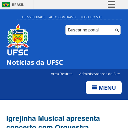
BRASIL
Simplifique!
ACESSIBILIDADE
ALTO CONTRASTE
MAPA DO SITE
Comunica BR
Participe
Acesso à informação
Legislação
Notícias da UFSC
Canais
Área Restrita
Administradores do Site
MENU
Igrejinha Musical apresenta
concerto com Orquestra