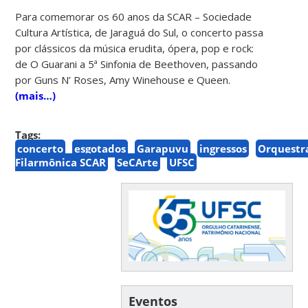
Para comemorar os 60 anos da SCAR – Sociedade
Cultura Artística, de Jaraguá do Sul, o concerto passa
por clássicos da música erudita, ópera, pop e rock:
de O Guarani a 5ª Sinfonia de Beethoven, passando
por Guns N’ Roses, Amy Winehouse e Queen.
(mais…)
Tags:
concerto
esgotados
Garapuvu
ingressos
Orquestr
Filarmônica SCAR
SeCArte
UFSC
Eventos