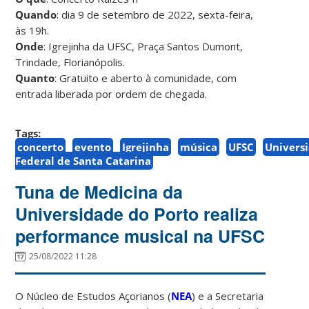
Quando
: dia 9 de setembro de 2022, sexta-feira,
às 19h.
Onde
: Igrejinha da UFSC, Praça Santos Dumont,
Trindade, Florianópolis.
Quanto
: Gratuito e aberto à comunidade, com
entrada liberada por ordem de chegada.
Tags:
concerto
evento
Igrejinha
música
UFSC
Univers
Federal de Santa Catarina
Tuna de Medicina da
Universidade do Porto realiza
performance musical na UFSC
25/08/2022 11:28
O Núcleo de Estudos Açorianos (
NEA
) e a Secretaria