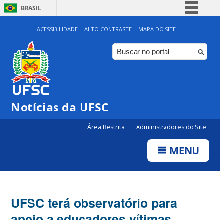
BRASIL
Simplifique!
ACESSIBILIDADE
ALTO CONTRASTE
MAPA DO SITE
Comunica BR
Participe
Acesso à informação
Legislação
Notícias da UFSC
Canais
Área Restrita
Administradores do Site
MENU
UFSC terá observatório para
apoio a educadores vítimas