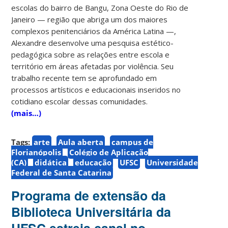
escolas do bairro de Bangu, Zona Oeste do Rio de
Janeiro — região que abriga um dos maiores
complexos penitenciários da América Latina —,
Alexandre desenvolve uma pesquisa estético-
pedagógica sobre as relações entre escola e
território em áreas afetadas por violência. Seu
trabalho recente tem se aprofundado em
processos artísticos e educacionais inseridos no
cotidiano escolar dessas comunidades.
(mais…)
Tags:
arte
Aula aberta
campus de
Florianópolis
Colégio de Aplicação
(CA)
didática
educação
UFSC
Universidade
Federal de Santa Catarina
Programa de extensão da
Biblioteca Universitária da
UFSC estreia canal no