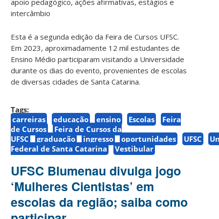
apoio pedagógico, ações afirmativas, estágios e
intercâmbio
Esta é a segunda edição da Feira de Cursos UFSC.
Em 2023, aproximadamente 12 mil estudantes de
Ensino Médio participaram visitando a Universidade
durante os dias do evento, provenientes de escolas
de diversas cidades de Santa Catarina.
Tags:
carreiras
educação
ensino
Escolas
Feira
de Cursos
Feira de Cursos da
UFSC
graduação
ingresso
oportunidades
UFSC
Un
Federal de Santa Catarina
Vestibular
UFSC Blumenau divulga jogo
‘Mulheres Cientistas’ em
escolas da região; saiba como
participar