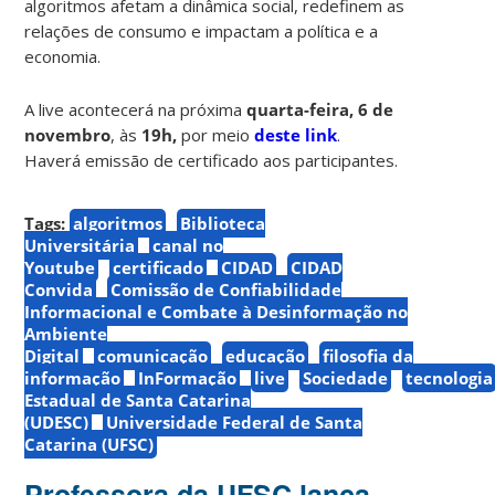
algoritmos afetam a dinâmica social, redefinem as
relações de consumo e impactam a política e a
economia.
A live acontecerá na próxima
quarta-feira, 6 de
novembro
, às
19h,
por meio
deste link
.
Haverá emissão de certificado aos participantes.
Tags:
algoritmos
Biblioteca
Universitária
canal no
Youtube
certificado
CIDAD
CIDAD
Convida
Comissão de Confiabilidade
Informacional e Combate à Desinformação no
Ambiente
Digital
comunicação
educação
filosofia da
informação
InFormação
live
Sociedade
tecnologia
Estadual de Santa Catarina
(UDESC)
Universidade Federal de Santa
Catarina (UFSC)
Professora da UFSC lança