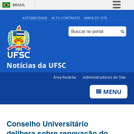
BRASIL
Simplifique!
ACESSIBILIDADE
ALTO CONTRASTE
MAPA DO SITE
Comunica BR
Participe
Acesso à informação
Legislação
Notícias da UFSC
Canais
Área Restrita
Administradores do Site
MENU
Conselho Universitário
delibera sobre renovação do