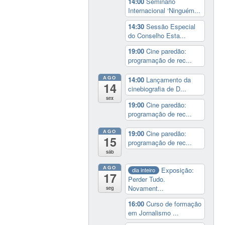
14:00
Seminário
Internacional ‘Ninguém...
14:30
Sessão Especial
do Conselho Esta...
19:00
Cine paredão:
programação de rec...
AGO
14:00
Lançamento da
14
cinebiografia de D...
sex
19:00
Cine paredão:
programação de rec...
AGO
19:00
Cine paredão:
15
programação de rec...
sáb
AGO
Exposição:
dia inteiro
17
Perder Tudo.
Novament...
seg
16:00
Curso de formação
em Jornalismo ...