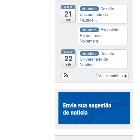
AGO
Desafio
dia inteiro
21
Universitário de
Nautide...
sex
Exposição:
dia inteiro
Perder Tudo.
Novament...
AGO
Desafio
dia inteiro
22
Universitário de
Nautide...
sáb
Ver calendário