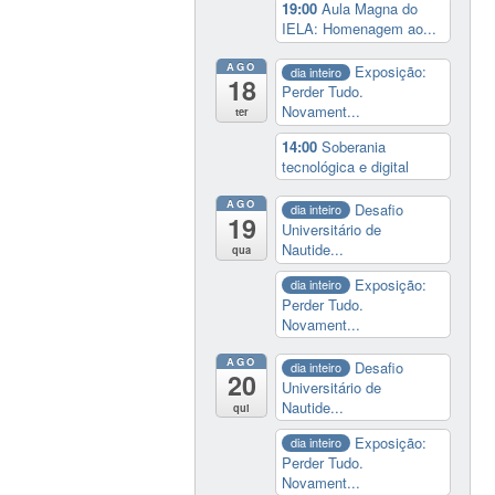
19:00
Aula Magna do
IELA: Homenagem ao...
AGO
Exposição:
dia inteiro
18
Perder Tudo.
Novament...
ter
14:00
Soberania
tecnológica e digital
AGO
Desafio
dia inteiro
19
Universitário de
Nautide...
qua
Exposição:
dia inteiro
Perder Tudo.
Novament...
AGO
Desafio
dia inteiro
20
Universitário de
Nautide...
qui
Exposição:
dia inteiro
Perder Tudo.
Novament...