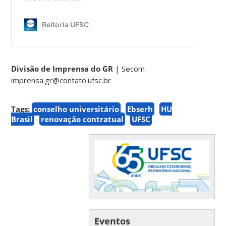
Divisão de Imprensa do GR
| Secom
imprensa.gr@contato.ufsc.br
Tags:
conselho universitário
Ebserh
HU
Brasil
renovação contratual
UFSC
Eventos