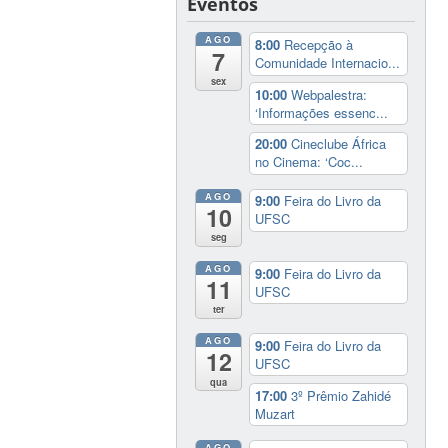
Eventos
AGO
8:00
Recepção à
7
Comunidade Internacio...
sex
10:00
Webpalestra:
‘Informações essenc...
20:00
Cineclube África
no Cinema: ‘Coc...
AGO
9:00
Feira do Livro da
10
UFSC
seg
AGO
9:00
Feira do Livro da
11
UFSC
ter
AGO
9:00
Feira do Livro da
12
UFSC
qua
17:00
3º Prêmio Zahidé
Muzart
AGO