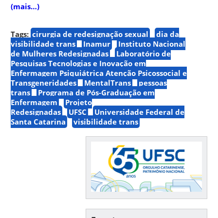
(mais…)
Tags:
cirurgia de redesignação sexual
dia da
visibilidade trans
Inamur
Instituto Nacional
de Mulheres Redesignadas
Laboratório de
Pesquisas Tecnologias e Inovação em
Enfermagem Psiquiátrica Atenção Psicossocial e
Transgeneridades
MentalTrans
pessoas
trans
Programa de Pós-Graduação em
Enfermagem
Projeto
Redesignadas
UFSC
Universidade Federal de
Santa Catarina
visibilidade trans