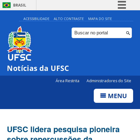
BRASIL
Simplifique!
ACESSIBILIDADE
ALTO CONTRASTE
MAPA DO SITE
Comunica BR
Participe
Acesso à informação
Legislação
Notícias da UFSC
Canais
Área Restrita
Administradores do Site
MENU
UFSC lidera pesquisa pioneira
sobre repercussões da