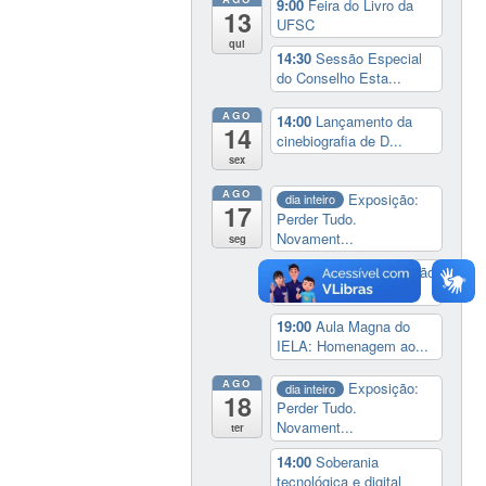
9:00
Feira do Livro da
13
UFSC
qui
14:30
Sessão Especial
do Conselho Esta...
AGO
14:00
Lançamento da
14
cinebiografia de D...
sex
AGO
Exposição:
dia inteiro
17
Perder Tudo.
Novament...
seg
16:00
Curso de formação
em Jornalismo ...
19:00
Aula Magna do
IELA: Homenagem ao...
AGO
Exposição:
dia inteiro
18
Perder Tudo.
Novament...
ter
14:00
Soberania
tecnológica e digital