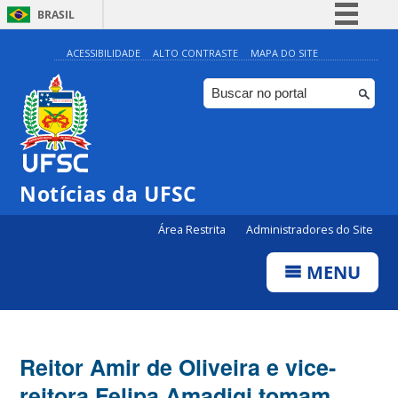
BRASIL
Simplifique!
ACESSIBILIDADE
ALTO CONTRASTE
MAPA DO SITE
Comunica BR
Participe
Acesso à informação
Legislação
Notícias da UFSC
Canais
Área Restrita
Administradores do Site
MENU
Reitor Amir de Oliveira e vice-
reitora Felipa Amadigi tomam