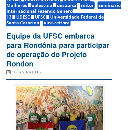
Mulheres
palestina
pesquisa
reitor
Seminário
Internacional Fazendo Gênero
13
UDESC
UFSC
Universidade Federal de
Santa Catarina
vice-reitora
Equipe da UFSC embarca
para Rondônia para participar
de operação do Projeto
Rondon
10/07/2024 10:18