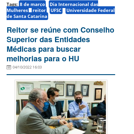
Tags:
8 de março
Dia Internacional das
Mulheres
reitor
UFSC
Universidade Federal
de Santa Catarina
Reitor se reúne com Conselho
Superior das Entidades
Médicas para buscar
melhorias para o HU
04/10/2022 16:03