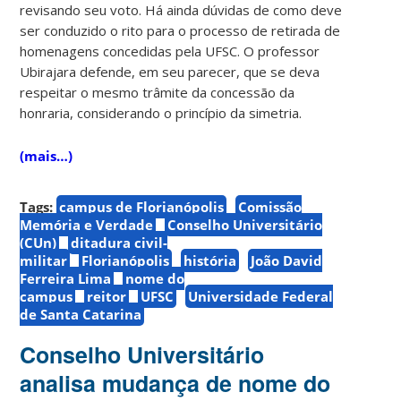
revisando seu voto. Há ainda dúvidas de como deve
ser conduzido o rito para o processo de retirada de
homenagens concedidas pela UFSC. O professor
Ubirajara defende, em seu parecer, que se deva
respeitar o mesmo trâmite da concessão da
honraria, considerando o princípio da simetria.
(mais…)
Tags:
campus de Florianópolis
Comissão
Memória e Verdade
Conselho Universitário
(CUn)
ditadura civil-
militar
Florianópolis
história
João David
Ferreira Lima
nome do
campus
reitor
UFSC
Universidade Federal
de Santa Catarina
Conselho Universitário
analisa mudança de nome do