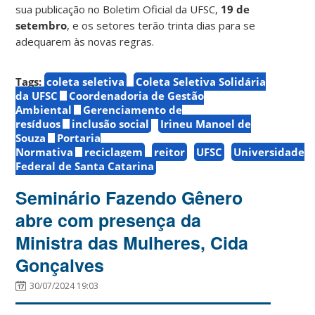
sua publicação no Boletim Oficial da UFSC,
19 de
setembro
, e os setores terão trinta dias para se
adequarem às novas regras.
Tags:
coleta seletiva
Coleta Seletiva Solidária
da UFSC
Coordenadoria de Gestão
Ambiental
Gerenciamento de
resíduos
inclusão social
Irineu Manoel de
Souza
Portaria
Normativa
reciclagem
reitor
UFSC
Universidade
Federal de Santa Catarina
Seminário Fazendo Gênero
abre com presença da
Ministra das Mulheres, Cida
Gonçalves
30/07/2024 19:03