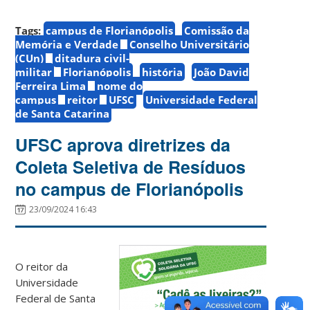
Tags:
campus de Florianópolis
Comissão da
Memória e Verdade
Conselho Universitário
(CUn)
ditadura civil-
militar
Florianópolis
história
João David
Ferreira Lima
nome do
campus
reitor
UFSC
Universidade Federal
de Santa Catarina
UFSC aprova diretrizes da
Coleta Seletiva de Resíduos
no campus de Florianópolis
23/09/2024 16:43
O reitor da
Universidade
Federal de Santa