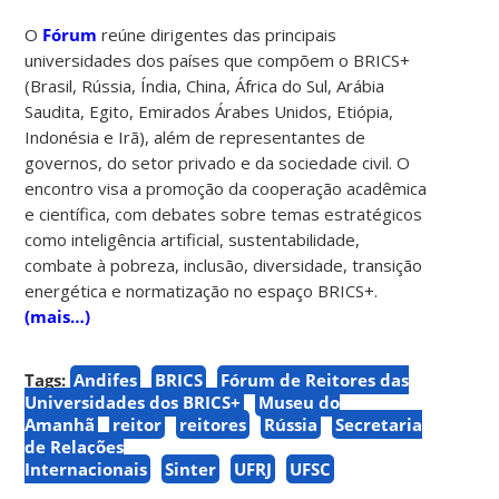
O
Fórum
reúne dirigentes das principais
universidades dos países que compõem o BRICS+
(Brasil, Rússia, Índia, China, África do Sul, Arábia
Saudita, Egito, Emirados Árabes Unidos, Etiópia,
Indonésia e Irã), além de representantes de
governos, do setor privado e da sociedade civil. O
encontro visa a promoção da cooperação acadêmica
e científica, com debates sobre temas estratégicos
como inteligência artificial, sustentabilidade,
combate à pobreza, inclusão, diversidade, transição
energética e normatização no espaço BRICS+.
(mais…)
Tags:
Andifes
BRICS
Fórum de Reitores das
Universidades dos BRICS+
Museu do
Amanhã
reitor
reitores
Rússia
Secretaria
de Relações
Internacionais
Sinter
UFRJ
UFSC