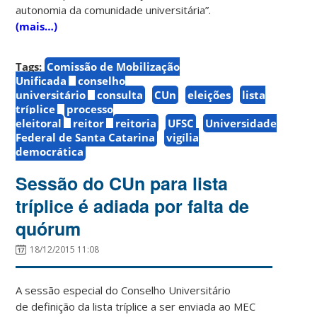
autonomia da comunidade universitária”.
(mais…)
Tags:
Comissão de Mobilização
Unificada
conselho
universitário
consulta
CUn
eleições
lista
tríplice
processo
eleitoral
reitor
reitoria
UFSC
Universidade
Federal de Santa Catarina
vigília
democrática
Sessão do CUn para lista
tríplice é adiada por falta de
quórum
18/12/2015 11:08
A sessão especial do Conselho Universitário
de definição da lista tríplice a ser enviada ao MEC