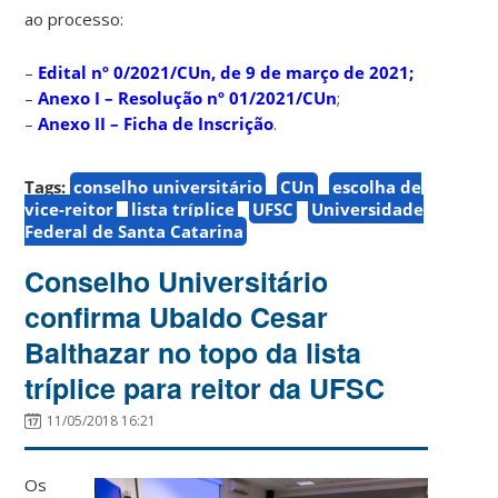
ao processo:
–
Edital nº 0/2021/CUn, de 9 de março de 2021;
–
Anexo I – Resolução nº 01/2021/CUn
;
–
Anexo II – Ficha de Inscrição
.
Tags:
conselho universitário
CUn
escolha de
vice-reitor
lista tríplice
UFSC
Universidade
Federal de Santa Catarina
Conselho Universitário
confirma Ubaldo Cesar
Balthazar no topo da lista
tríplice para reitor da UFSC
11/05/2018 16:21
Os