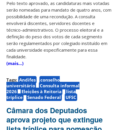
Pelo texto aprovado, as candidaturas mais votadas
serão nomeadas para mandato de quatro anos, com
possibilidade de uma recondução. A consulta
envolverá discentes, servidores docentes e
técnico-administrativos. O processo eleitoral e a
definição do peso dos votos de cada segmento
serão regulamentados por colegiado instituído em
cada universidade especificamente para essa
finalidade.
(mais…)
Tags:
Andifes
conselho
universitário
Consulta informal
2026
Eleições à Reitoria
lista
tríplice
Senado Federal
UFSC
Câmara dos Deputados
aprova projeto que extingue
lista tríplice para nomeação