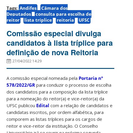
Tags:
Andifes
Câmara dos
Deputados
consulta para escolha de
reitor
lista tríplice
reitoria
UFSC
Comissão especial divulga
candidatos à lista tríplice para
definição de nova Reitoria
27/04/2022 14:29
A comissão especial nomeada pela
Portaria nº
578/2022/GR
para conduzir o processo de escolha
dos candidatos para a composição da lista tríplice
para a nomeação do reitor(a) e vice-reitor(a) da
UFSC publicou
Edital
com a relação de candidatos e
candidatas inscritos, por ordem alfabética, para
comporem as listas tríplices para os cargos de
reitor e vice-reitor da instituição. O Conselho
Universitário irá se reunir na próxima segunda-