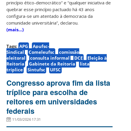
princípio ético-democrático” e “qualquer iniciativa de
quebrar esse princípio pactuado há 43 anos
configura-se um atentado à democracia da
comunidade universitária”, declarou.
(mais…)
Tags:
APG
Apufsc-
Sindical
Comeleufsc
comissão
eleitoral
consulta informal
DCE
Eleição à
Reitoria
Gabinete da Reitoria
lista
tríplice
Sintufsc
UFSC
Congresso aprova fim da lista
tríplice para escolha de
reitores em universidades
federais
11/03/2026 17:31