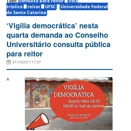
Tags:
consulta para reitor
lista
tríplice
reitor
UFSC
Universidade Federal
de Santa Catarina
‘Vigília democrática’ nesta
quarta demanda ao Conselho
Universitário consulta pública
para reitor
31/10/2017 17:37
A