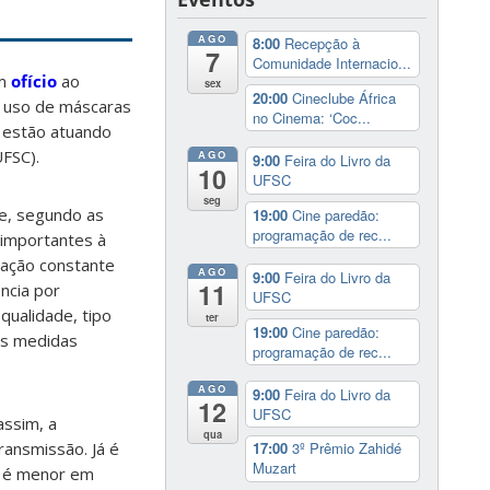
AGO
8:00
Recepção à
7
Comunidade Internacio...
um
ofício
ao
sex
20:00
Cineclube África
 o uso de máscaras
no Cinema: ‘Coc...
 estão atuando
FSC).
AGO
9:00
Feira do Livro da
10
UFSC
seg
se, segundo as
19:00
Cine paredão:
programação de rec...
 importantes à
zação constante
AGO
9:00
Feira do Livro da
11
ncia por
UFSC
qualidade, tipo
ter
19:00
Cine paredão:
as medidas
programação de rec...
AGO
9:00
Feira do Livro da
12
UFSC
assim, a
qua
ransmissão. Já é
17:00
3º Prêmio Zahidé
Muzart
co é menor em