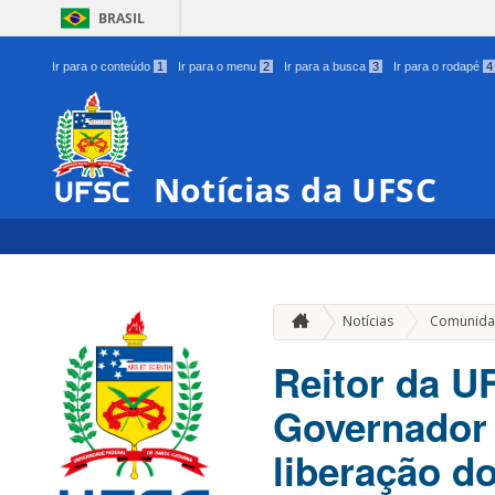
BRASIL
Ir para o conteúdo
1
Ir para o menu
2
Ir para a busca
3
Ir para o rodapé
4
Notícias da UFSC
Notícias
Comunida
Reitor da U
Governador 
liberação d