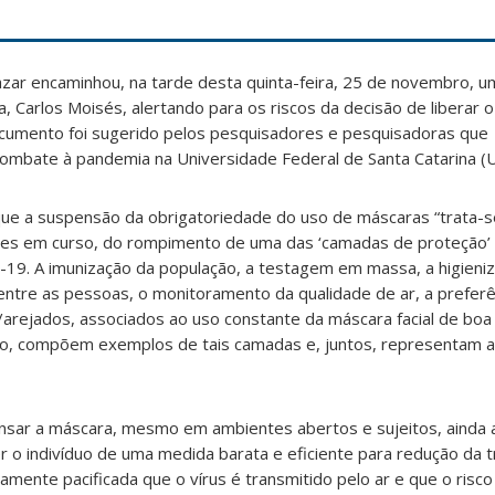
azar encaminhou, na tarde desta quinta-feira, 25 de novembro, 
, Carlos Moisés, alertando para os riscos da decisão de liberar
cumento foi sugerido pelos pesquisadores e pesquisadoras que
combate à pandemia na Universidade Federal de Santa Catarina (U
 que a suspensão da obrigatoriedade do uso de máscaras “trata-
ões em curso, do rompimento de uma das ‘camadas de proteção’
-19. A imunização da população, a testagem em massa, a higieni
entre as pessoas, o monitoramento da qualidade de ar, a preferê
/arejados, associados ao uso constante da máscara facial de boa 
to, compõem exemplos de tais camadas e, juntos, representam 
sar a máscara, mesmo em ambientes abertos e sujeitos, ainda 
o indivíduo de uma medida barata e eficiente para redução da t
lamente pacificada que o vírus é transmitido pelo ar e que o ris