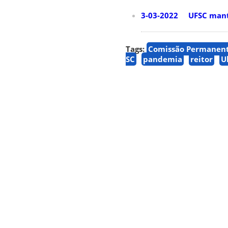
3-03-2022 UFSC manté
Tags:
Comissão Permanent
SC
pandemia
reitor
U