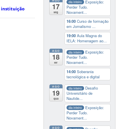
AGO
Exposição:
dia inteiro
17
Perder Tudo.
instituição
Novament...
seg
16:00
Curso de formação
em Jornalismo ...
19:00
Aula Magna do
IELA: Homenagem ao...
AGO
Exposição:
dia inteiro
18
Perder Tudo.
Novament...
ter
14:00
Soberania
tecnológica e digital
AGO
Desafio
dia inteiro
19
Universitário de
Nautide...
qua
Exposição:
dia inteiro
Perder Tudo.
Novament...
AGO