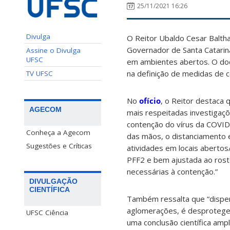
25/11/2021 16:26
Divulga
O Reitor Ubaldo Cesar Balth
Governador de Santa Catarina
Assine o Divulga
UFSC
em ambientes abertos. O do
na definição de medidas de 
TV UFSC
No
ofício
, o Reitor destaca
AGECOM
mais respeitadas investigaç
contenção do vírus da COVID
Conheça a Agecom
das mãos, o distanciamento 
Sugestões e Críticas
atividades em locais abertos
PFF2 e bem ajustada ao ros
necessárias à contenção.”
DIVULGAÇÃO
CIENTÍFICA
Também ressalta que “dispen
aglomerações, é desproteger 
UFSC Ciência
uma conclusão científica amp