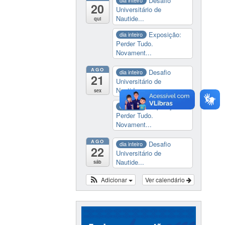
Desafio
dia inteiro
20
Universitário de
Nautide...
qui
Exposição:
dia inteiro
Perder Tudo.
Novament...
AGO
Desafio
dia inteiro
21
Universitário de
Nautide...
sex
Exposição:
dia inteiro
Perder Tudo.
Novament...
AGO
Desafio
dia inteiro
22
Universitário de
Nautide...
sáb
Adicionar
Ver calendário