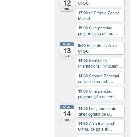
12
UFSC
qua
17:00
3º Prêmio Zahidé
Muzart
19:00
Cine paredão:
programação de rec...
AGO
9:00
Feira do Livro da
13
UFSC
qui
14:00
Seminário
Internacional ‘Ninguém...
14:30
Sessão Especial
do Conselho Esta...
19:00
Cine paredão:
programação de rec...
AGO
14:00
Lançamento da
14
cinebiografia de D...
sex
14:30
Aula inaugural:
China, de país m...