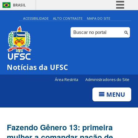
BRASIL
Simplifique!
ACESSIBILIDADE
ALTO CONTRASTE
MAPA DO SITE
Comunica BR
Participe
Acesso à informação
Legislação
Notícias da UFSC
Canais
Área Restrita
Administradores do Site
MENU
Fazendo Gênero 13: primeira
mulher a comandar nação de