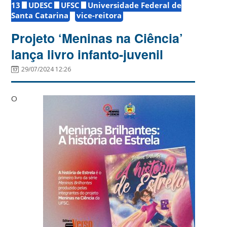
13
UDESC
UFSC
Universidade Federal de
Santa Catarina
vice-reitora
Projeto ‘Meninas na Ciência’
lança livro infanto-juvenil
29/07/2024 12:26
O