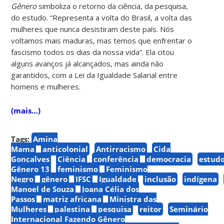
Gênero
simboliza o retorno da ciência, da pesquisa,
do estudo. “Representa a volta do Brasil, a volta das
mulheres que nunca desistiram deste país. Nós
voltamos mais maduras, mas temos que enfrentar o
fascismo todos os dias da nossa vida”. Ela citou
alguns avanços já alcançados, mas ainda não
garantidos, com a Lei da Igualdade Salarial entre
homens e mulheres.
(mais…)
Tags:
Amina
Mama
anticolonial
Antirracismo
Cida
Gonçalves
Ciência
conferência
democracia
estud
Gênero 13
feminismo
Feminismo
Negro
gênero
IFSC
Igualdade
inclusão
indígena
Manoel de Souza
Joana Célia dos
Passos
matriz africana
Ministra das
Mulheres
palestina
pesquisa
reitor
Seminário
Internacional Fazendo Gênero