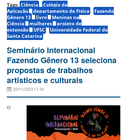
Tags:
Ciência
Colégio de
Aplcação
departamento de Física
Fazendo
Gênero 13
livro
Meninas na
Ciência
mulheres
projeto de
extensão
UFSC
Universidade Federal de
Santa Catarina
Seminário Internacional
Fazendo Gênero 13 seleciona
propostas de trabalhos
artísticos e culturais
20/11/2023 17:33
O