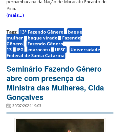
pernambucana da Nação de Maracatu Encanto do
Pina.
(mais…)
Tags:
13° Fazendo Gênero
baque
mulher
baque virado
Fazendo
Gênero
Fazendo Gênero
13
IEG
maracatu
UFSC
Universidade
Federal de Santa Catarina
Seminário Fazendo Gênero
abre com presença da
Ministra das Mulheres, Cida
Gonçalves
30/07/2024 19:03