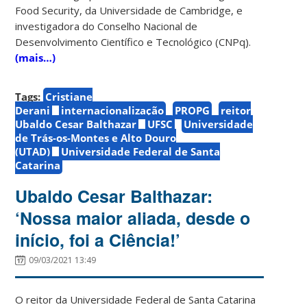
Food Security, da Universidade de Cambridge, e
investigadora do Conselho Nacional de
Desenvolvimento Científico e Tecnológico (CNPq).
(mais…)
Tags:
Cristiane
Derani
internacionalização
PROPG
reitor
Ubaldo Cesar Balthazar
UFSC
Universidade
de Trás-os-Montes e Alto Douro
(UTAD)
Universidade Federal de Santa
Catarina
Ubaldo Cesar Balthazar:
‘Nossa maior aliada, desde o
início, foi a Ciência!’
09/03/2021 13:49
O reitor da Universidade Federal de Santa Catarina