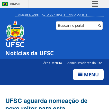
BRASIL
Simplifique!
ACESSIBILIDADE
ALTO CONTRASTE
MAPA DO SITE
Comunica BR
Participe
Acesso à informação
Legislação
Notícias da UFSC
Canais
Área Restrita
Administradores do Site
MENU
UFSC aguarda nomeação de
novo reitor para esta