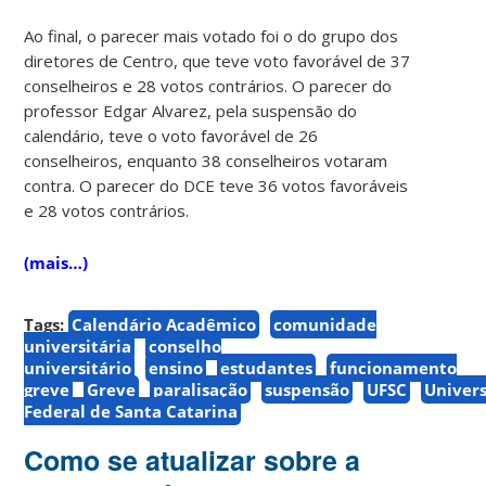
Ao final, o parecer mais votado foi o do grupo dos
diretores de Centro, que teve voto favorável de 37
conselheiros e 28 votos contrários. O parecer do
professor Edgar Alvarez, pela suspensão do
calendário, teve o voto favorável de 26
conselheiros, enquanto 38 conselheiros votaram
contra. O parecer do DCE teve 36 votos favoráveis
e 28 votos contrários.
(mais…)
Tags:
Calendário Acadêmico
comunidade
universitária
conselho
universitário
ensino
estudantes
funcionamento
greve
Greve
paralisação
suspensão
UFSC
Univer
Federal de Santa Catarina
Como se atualizar sobre a