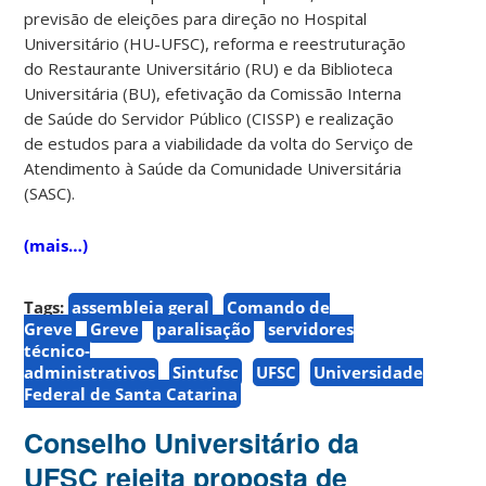
previsão de eleições para direção no Hospital
Universitário (HU-UFSC), reforma e reestruturação
do Restaurante Universitário (RU) e da Biblioteca
Universitária (BU), efetivação da Comissão Interna
de Saúde do Servidor Público (CISSP) e realização
de estudos para a viabilidade da volta do Serviço de
Atendimento à Saúde da Comunidade Universitária
(SASC).
(mais…)
Tags:
assembleia geral
Comando de
Greve
Greve
paralisação
servidores
técnico-
administrativos
Sintufsc
UFSC
Universidade
Federal de Santa Catarina
Conselho Universitário da
UFSC rejeita proposta de