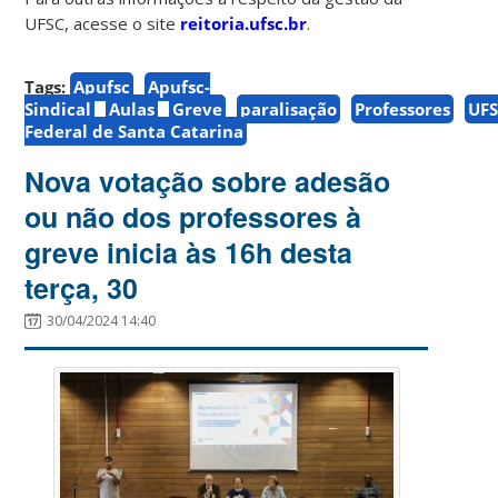
UFSC, acesse o site
reitoria.ufsc.br
.
Tags:
Apufsc
Apufsc-
Sindical
Aulas
Greve
paralisação
Professores
UF
Federal de Santa Catarina
Nova votação sobre adesão
ou não dos professores à
greve inicia às 16h desta
terça, 30
30/04/2024 14:40