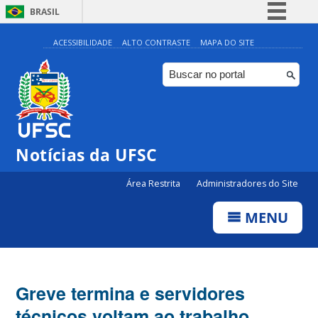
BRASIL
Simplifique!
ACESSIBILIDADE
ALTO CONTRASTE
MAPA DO SITE
Comunica BR
Participe
Acesso à informação
Legislação
Notícias da UFSC
Canais
Área Restrita
Administradores do Site
MENU
Greve termina e servidores
técnicos voltam ao trabalho