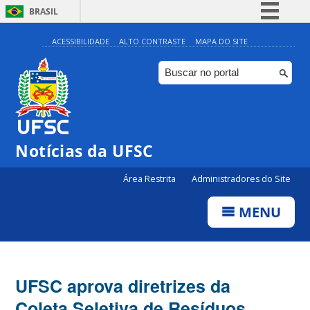
BRASIL
Simplifique!
ACESSIBILIDADE
ALTO CONTRASTE
MAPA DO SITE
Comunica BR
Participe
Acesso à informação
Legislação
Notícias da UFSC
Canais
Área Restrita
Administradores do Site
MENU
UFSC aprova diretrizes da
Coleta Seletiva de Resíduos