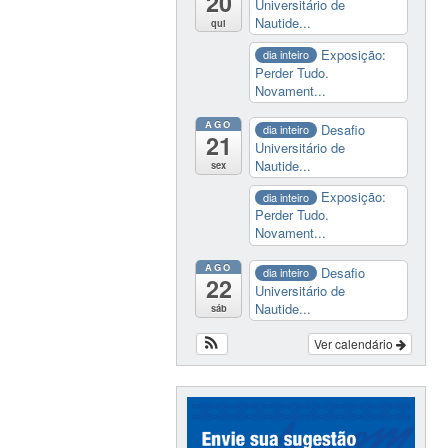
20
Universitário de
Nautide...
qui
Exposição:
dia inteiro
Perder Tudo.
Novament...
AGO
Desafio
dia inteiro
21
Universitário de
Nautide...
sex
Exposição:
dia inteiro
Perder Tudo.
Novament...
AGO
Desafio
dia inteiro
22
Universitário de
Nautide...
sáb
Ver calendário