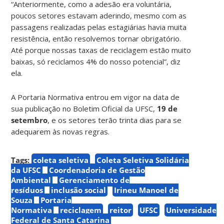
“
Anteriormente, como a adesão era voluntária,
poucos setores estavam aderindo, mesmo com as
passagens realizadas pelas estagiárias havia muita
resistência, então resolvemos tornar obrigatório
.
Até porque nossas taxas de reciclagem estão muito
baixas, só reciclamos 4% do nosso potencial”, diz
ela.
A Portaria Normativa entrou em vigor na data de
sua publicação no Boletim Oficial da UFSC,
19 de
setembro
, e os setores terão trinta dias para se
adequarem às novas regras.
Tags:
coleta seletiva
Coleta Seletiva Solidária
da UFSC
Coordenadoria de Gestão
Ambiental
Gerenciamento de
resíduos
inclusão social
Irineu Manoel de
Souza
Portaria
Normativa
reciclagem
reitor
UFSC
Universidade
Federal de Santa Catarina