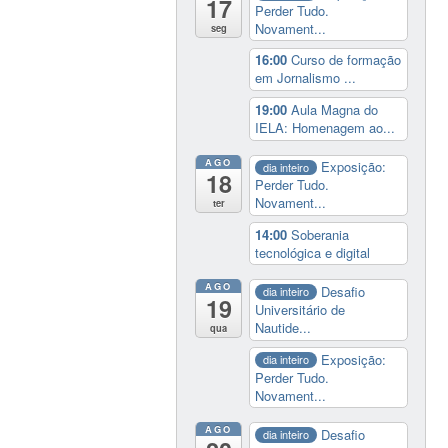
17
Perder Tudo.
Novament...
seg
16:00
Curso de formação
em Jornalismo ...
19:00
Aula Magna do
IELA: Homenagem ao...
AGO
Exposição:
dia inteiro
18
Perder Tudo.
Novament...
ter
14:00
Soberania
tecnológica e digital
AGO
Desafio
dia inteiro
19
Universitário de
Nautide...
qua
Exposição:
dia inteiro
Perder Tudo.
Novament...
AGO
Desafio
dia inteiro